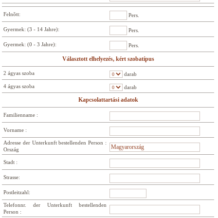
Felnõtt:
Pers.
Gyermek: (3 - 14 Jahre):
Pers.
Gyermek: (0 - 3 Jahre):
Pers.
Választott elhelyezés, kért szobatípus
2 ágyas szoba
darab
4 ágyas szoba
darab
Kapcsolattartási adatok
Familienname :
Vorname :
Adresse der Unterkunft bestellenden Person :
Ország
Stadt :
Strasse:
Postleitzahl:
Telefonnr. der Unterkunft bestellenden
Person :