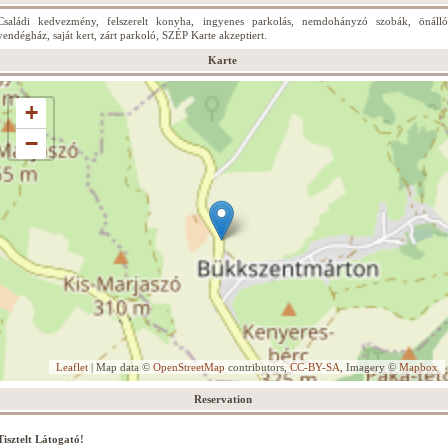
Családi kedvezmény, felszerelt konyha, ingyenes parkolás, nemdohányzó szobák, önálló
vendégház, saját kert, zárt parkoló, SZÉP Karte akzeptiert.
Karte
+
−
Leaflet
| Map data ©
OpenStreetMap
contributors,
CC-BY-SA
, Imagery ©
Mapbox
Reservation
Tisztelt Látogató!