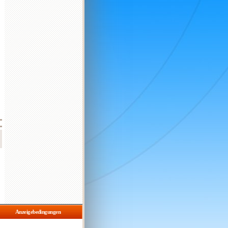
,
,
,
-
Anzeigebedingungen