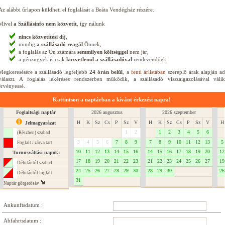
Az alábbi űrlapon küldheti el foglalását a Beáta Vendégház részére.
Mivel
a Szállásinfo nem közvetít
, így nálunk
nincs közvetítési díj
,
mindig
a szállásadó reagál
Önnek,
a foglalás az Ön számára
semmilyen költséggel
nem jár,
a pénzügyek is csak
közvetlenül a szállásadóval
rendezendőek.
Megkeresésére a szállásadó legfeljebb
24 órán belül
, a
fenti árlistában
szereplő árak alapján a
választ. A foglalás lekéréses rendszerben működik, a szállásadó visszaigazolásával válik
érvényessé.
Kattintson a naptárban a kívánt érkezési napra!
Foglaltsági naptár
2026 augusztus
2026 szeptember
H
K
Sz
Cs
P
Sz
V
H
K
Sz
Cs
P
Sz
V
H
Jelmagyarázat
1
2
1
2
3
4
5
6
(Részben) szabad
3
4
5
6
7
8
9
7
8
9
10
11
12
13
5
Foglalt / zárva tart
10
11
12
13
14
15
16
14
15
16
17
18
19
20
12
Turnusváltási napok:
17
18
19
20
21
22
23
21
22
23
24
25
26
27
19
Délutántól szabad
24
25
26
27
28
29
30
28
29
30
26
Délutántól foglalt
31
Naptár görgetôsáv
Ankunftsdatum :
Abfahrtsdatum :