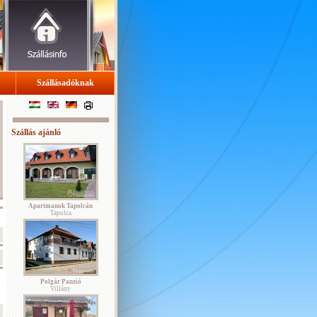
Szállásadóknak
Szállás ajánló
Apartmanok Tapolcán
Tapolca
Polgár Panzió
Villány