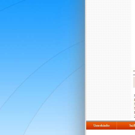
Unterkünfte
Szál