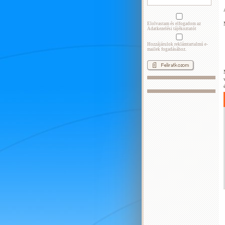
Elolvastam és elfogadom az
Adatkezelési tájékoztatót
Hozzájárulok reklámtartalmú e-
mailek fogadásához.