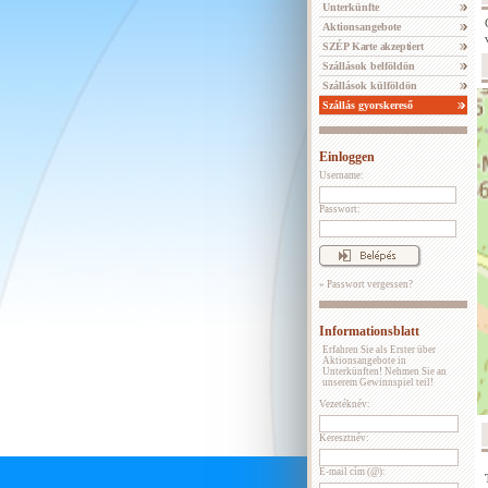
Unterkünfte
Aktionsangebote
SZÉP Karte akzeptiert
Szállások belföldön
Szállások külföldön
Szállás gyorskereső
Einloggen
Username:
Passwort:
» Passwort vergessen?
Informationsblatt
Erfahren Sie als Erster über
Aktionsangebote in
Unterkünften! Nehmen Sie an
unserem Gewinnspiel teil!
Vezetéknév:
Keresztnév:
E-mail cím (@):