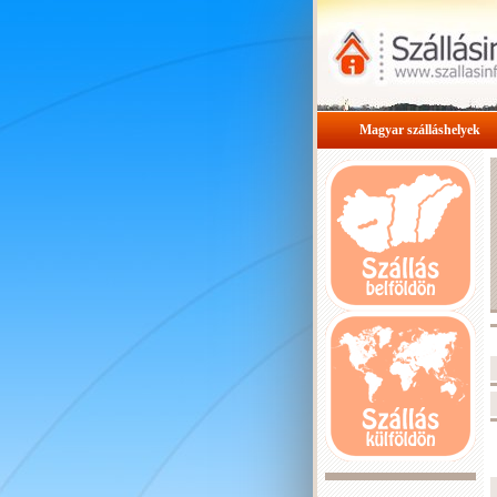
Magyar szálláshelyek