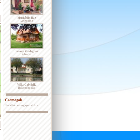
Muskátlis Ház
Mogyoród
Sétány Vendégház
Alsóörs
Villa Gabriella
Balatonboglár
Csomagok
További csomagajánlatok »