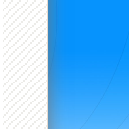
d
2026 október
2026 november
2026 december
K
Sz
Cs
P
Sz
V
H
K
Sz
Cs
P
Sz
V
H
K
Sz
Cs
P
Sz
V
H
K
1
2
3
4
1
1
2
3
4
5
6
6
7
8
9
10
11
2
3
4
5
6
7
8
7
8
9
10
11
12
13
4
5
13
14
15
16
17
18
9
10
11
12
13
14
15
14
15
16
17
18
19
20
11
12
20
21
22
23
24
25
16
17
18
19
20
21
22
21
22
23
24
25
26
27
18
19
27
28
29
30
31
23
24
25
26
27
28
29
28
29
30
31
25
26
30