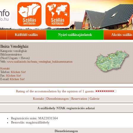
Külföldi szállás
Nyári szállásajánlatok
Akciós szállás
Beáta Vendégház
Kategorie: vendégház
Bükkszentmárton
(
Nord Ungarn
>
Heves
)
Web:
www.szallasinfo.hu/beata_vendeghaz_bukkszentmarton
Kontakt
Telefon:
Klicken Sie!
Fax:
Klicken Sie!
E-mail:
Klicken Sie!
Rating of the accommodation by the opinion of 1 guests:
Kontakt
|
Dienstleistungen
|
Reservation
|
Galerie
A szálláshely NTAK regisztrációs adatai
Regisztrációs szám: MA22031564
Besorolás: magánszálláshely
Dienstleistungen