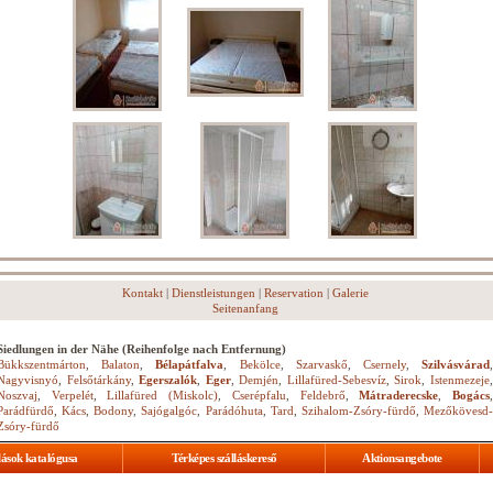
Kontakt
|
Dienstleistungen
|
Reservation
|
Galerie
Seitenanfang
Siedlungen in der Nähe (Reihenfolge nach Entfernung)
Bükkszentmárton
,
Balaton
,
Bélapátfalva
,
Bekölce
,
Szarvaskő
,
Csernely
,
Szilvásvárad
Nagyvisnyó
,
Felsőtárkány
,
Egerszalók
,
Eger
,
Demjén
,
Lillafüred-Sebesvíz
,
Sirok
,
Istenmezeje
Noszvaj
,
Verpelét
,
Lillafüred (Miskolc)
,
Cserépfalu
,
Feldebrő
,
Mátraderecske
,
Bogács
Parádfürdő
,
Kács
,
Bodony
,
Sajógalgóc
,
Parádóhuta
,
Tard
,
Szihalom-Zsóry-fürdő
,
Mezőkövesd
Zsóry-fürdő
lások katalógusa
Térképes szálláskereső
Aktionsangebote