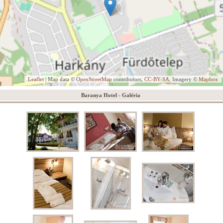
Leaflet
| Map data ©
OpenStreetMap
contributors,
CC-BY-SA
, Imagery ©
Mapbox
Baranya Hotel - Galéria