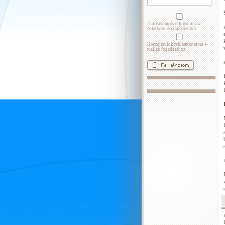
Elolvastam és elfogadom az
Adatkezelési tájékoztatót
Hozzájárulok reklámtartalmú e-
mailek fogadásához.