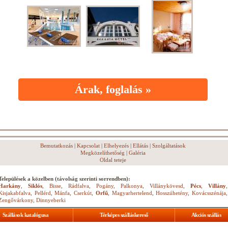
Árak, foglalás »
Bemutatkozás
|
Kapcsolat
|
Elhelyezés
|
Ellátás
|
Szolgáltatások
Megközelíthetőség
|
Galéria
Oldal teteje
Települések a közelben (távolság szerinti sorrendben):
Harkány
,
Siklós
,
Bisse
,
Rádfalva
,
Pogány
,
Palkonya
,
Villánykövesd
,
Pécs
,
Villány
,
Kisjakabfalva
,
Pellérd
,
Mánfa
,
Cserkút
,
Orfű
,
Magyarhertelend
,
Hosszúhetény
,
Kovácsszénája
,
Zengővárkony
,
Dinnyeberki
Szállások katalógusa
Térképes szálláskereső
Akciós szállás