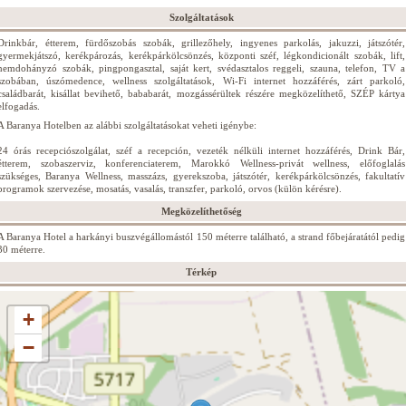
Szolgáltatások
Drinkbár, étterem, fürdőszobás szobák, grillezőhely, ingyenes parkolás, jakuzzi, játszótér,
gyermekjátszó, kerékpározás, kerékpárkölcsönzés, központi széf, légkondicionált szobák, lift,
nemdohányzó szobák, pingpongasztal, saját kert, svédasztalos reggeli, szauna, telefon, TV a
szobában, úszómedence, wellness szolgáltatások, Wi-Fi internet hozzáférés, zárt parkoló,
családbarát, kisállat bevihető, bababarát, mozgássérültek részére megközelíthető, SZÉP kártya
elfogadás.
A Baranya Hotelben az alábbi szolgáltatásokat veheti igénybe:
24 órás recepciószolgálat, széf a recepción, vezeték nélküli internet hozzáférés, Drink Bár,
étterem, szobaszerviz, konferenciaterem, Marokkó Wellness-privát wellness, előfoglalás
szükséges, Baranya Wellness, masszázs, gyerekszoba, játszótér, kerékpárkölcsönzés, fakultatív
programok szervezése, mosatás, vasalás, transzfer, parkoló, orvos (külön kérésre).
Megközelíthetőség
A Baranya Hotel a harkányi buszvégállomástól 150 méterre található, a strand főbejáratától pedig
30 méterre.
Térkép
+
−