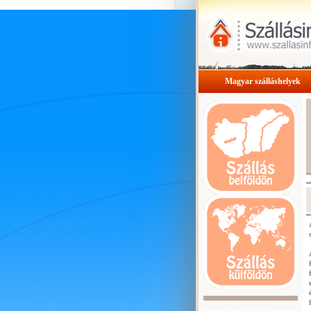
Magyar szálláshelyek