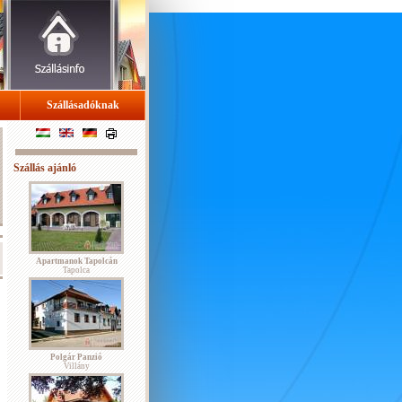
Szállásadóknak
Szállás ajánló
Apartmanok Tapolcán
Tapolca
Polgár Panzió
Villány