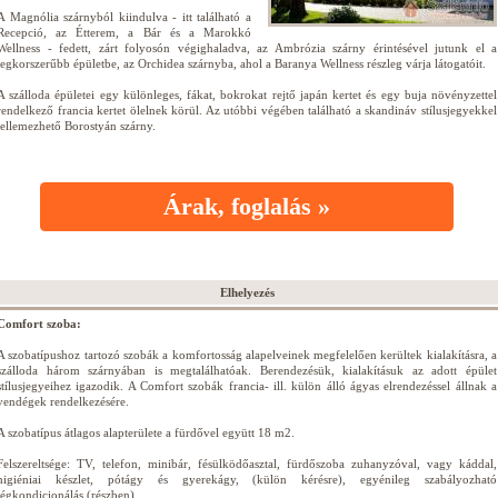
A Magnólia szárnyból kiindulva - itt található a
Recepció, az Étterem, a Bár és a Marokkó
Wellness - fedett, zárt folyosón végighaladva, az Ambrózia szárny érintésével jutunk el a
legkorszerűbb épületbe, az Orchidea szárnyba, ahol a Baranya Wellness részleg várja látogatóit.
A szálloda épületei egy különleges, fákat, bokrokat rejtő japán kertet és egy buja növényzettel
rendelkező francia kertet ölelnek körül. Az utóbbi végében található a skandináv stílusjegyekkel
jellemezhető Borostyán szárny.
Árak, foglalás »
Elhelyezés
Comfort szoba:
A szobatípushoz tartozó szobák a komfortosság alapelveinek megfelelően kerültek kialakításra, a
szálloda három szárnyában is megtalálhatóak. Berendezésük, kialakításuk az adott épület
stílusjegyeihez igazodik. A Comfort szobák francia- ill. külön álló ágyas elrendezéssel állnak a
vendégek rendelkezésére.
A szobatípus átlagos alapterülete a fürdővel együtt 18 m2.
Felszereltsége: TV, telefon, minibár, fésülködőasztal, fürdőszoba zuhanyzóval, vagy káddal,
higiéniai készlet, pótágy és gyerekágy, (külön kérésre), egyénileg szabályozható
légkondicionálás (részben).