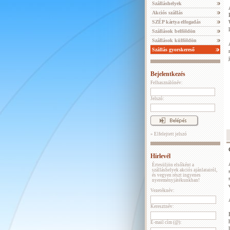
Szálláshelyek
Akciós szállás
SZÉP kártya elfogadás
Szállások belföldön
Szállások külföldön
Szállás gyorskereső
Bejelentkezés
Felhasználónév:
Jelszó:
» Elfelejtett jelszó
Hírlevél
Értesüljön elsőként a
szálláshelyek akciós ajánlatairól,
és vegyen részt ingyenes
nyereményjátékunkban!
Vezetéknév:
Keresztnév:
E-mail cím (@):