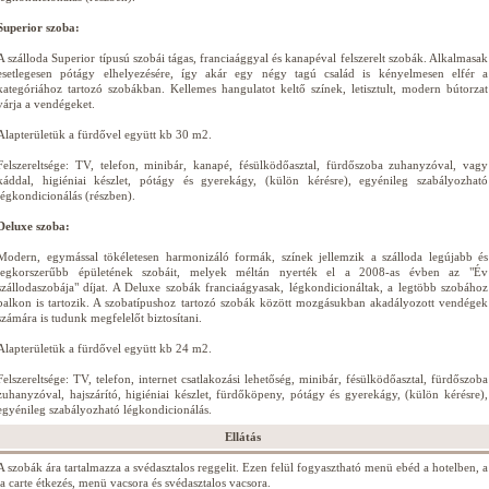
Superior szoba:
A szálloda Superior típusú szobái tágas, franciaággyal és kanapéval felszerelt szobák. Alkalmasak
esetlegesen pótágy elhelyezésére, így akár egy négy tagú család is kényelmesen elfér a
kategóriához tartozó szobákban. Kellemes hangulatot keltő színek, letisztult, modern bútorzat
várja a vendégeket.
Alapterületük a fürdővel együtt kb 30 m2.
Felszereltsége: TV, telefon, minibár, kanapé, fésülködőasztal, fürdőszoba zuhanyzóval, vagy
káddal, higiéniai készlet, pótágy és gyerekágy, (külön kérésre), egyénileg szabályozható
légkondicionálás (részben).
Deluxe szoba:
Modern, egymással tökéletesen harmonizáló formák, színek jellemzik a szálloda legújabb és
legkorszerűbb épületének szobáit, melyek méltán nyerték el a 2008-as évben az "Év
szállodaszobája" díjat. A Deluxe szobák franciaágyasak, légkondicionáltak, a legtöbb szobához
balkon is tartozik. A szobatípushoz tartozó szobák között mozgásukban akadályozott vendégek
számára is tudunk megfelelőt biztosítani.
Alapterületük a fürdővel együtt kb 24 m2.
Felszereltsége: TV, telefon, internet csatlakozási lehetőség, minibár, fésülködőasztal, fürdőszoba
zuhanyzóval, hajszárító, higiéniai készlet, fürdőköpeny, pótágy és gyerekágy, (külön kérésre),
egyénileg szabályozható légkondicionálás.
Ellátás
A szobák ára tartalmazza a svédasztalos reggelit. Ezen felül fogyasztható menü ebéd a hotelben, a
la carte étkezés, menü vacsora és svédasztalos vacsora.