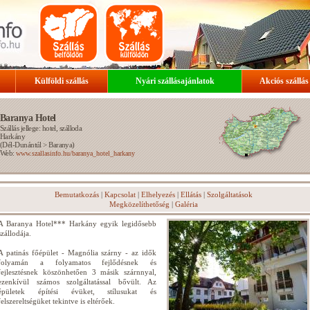
Külföldi szállás
Nyári szállásajánlatok
Akciós szállás
Baranya Hotel
Szállás jellege: hotel, szálloda
Harkány
(
Dél-Dunántúl
>
Baranya
)
Web:
www.szallasinfo.hu/baranya_hotel_harkany
Bemutatkozás
|
Kapcsolat
|
Elhelyezés
|
Ellátás
|
Szolgáltatások
Megközelíthetőség
|
Galéria
A Baranya Hotel*** Harkány egyik legidősebb
szállodája.
A patinás főépület - Magnólia szárny - az idők
folyamán a folyamatos fejlődésnek és
fejlesztésnek köszönhetően 3 másik szárnnyal,
ezenkívül számos szolgáltatással bővült. Az
épületek építési évüket, stílusukat és
felszereltségüket tekintve is eltérőek.