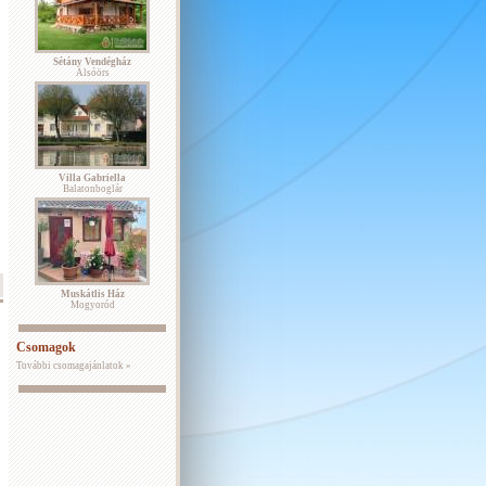
Sétány Vendégház
Alsóörs
Villa Gabriella
Balatonboglár
Muskátlis Ház
Mogyoród
Csomagok
További csomagajánlatok »