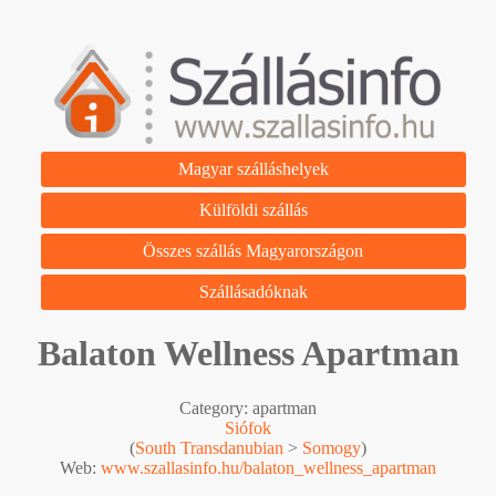
Magyar szálláshelyek
Külföldi szállás
Összes szállás Magyarországon
Szállásadóknak
Balaton Wellness Apartman
Category: apartman
Siófok
(
South Transdanubian
>
Somogy
)
Web:
www.szallasinfo.hu/balaton_wellness_apartman