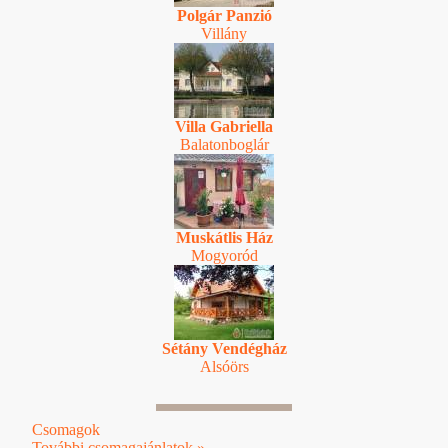
Polgár Panzió
Villány
Villa Gabriella
Balatonboglár
Muskátlis Ház
Mogyoród
Sétány Vendégház
Alsóörs
Csomagok
További csomagajánlatok »