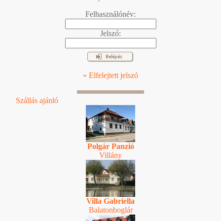
Felhasználónév:
Jelszó:
» Elfelejtett jelszó
Szállás ajánló
Polgár Panzió
Villány
Villa Gabriella
Balatonboglár