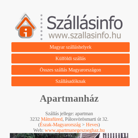
Magyar szálláshelyek
Külföldi szállás
Összes szállás Magyarországon
Szállásadóknak
Apartmanház
Szállás jellege: apartman
3232
Mátrafüred
, Pálosvörösmarti út 32.
(
Észak-Magyarország
>
Heves
)
Web:
www.apartmanegeszseghaz.hu