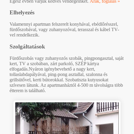
Egész évben várjuk kedves vendégeinket.
Árak, foglalás »
Elhelyezés
Valamennyi apartman felszerelt konyhával, ebédlőrésszel,
fürdőszobával, vagy zuhanyozóval, terasszal és kábel TV-
vel rendelkezik.
Szolgáltatások
Fürdőszobás vagy zuhanyozós szobák, pingpongasztal, saját
kert, TV a szobában, zárt parkoló, SZÉP kártya
elfogadás.Nyáron igénybevehető a nagy kert,
tollaslabdapályával, ping-pong asztallal, szalonna és
grillsütővel, kerti bútorokkal. Szobatiszta kutyusokat
szívesen látunk. Az apartmanháztól 4-500 m távolságra több
étterem is található.