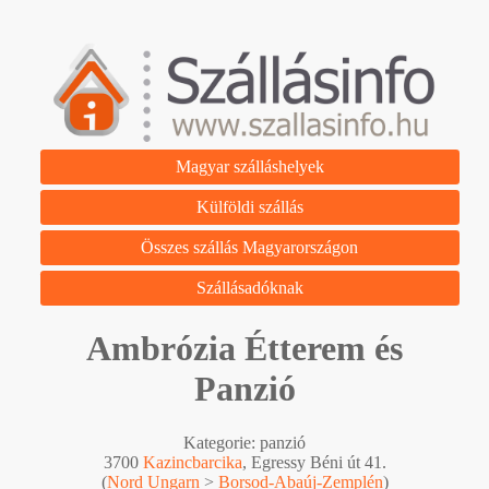
Magyar szálláshelyek
Külföldi szállás
Összes szállás Magyarországon
Szállásadóknak
Ambrózia Étterem és
Panzió
Kategorie: panzió
3700
Kazincbarcika
, Egressy Béni út 41.
(
Nord Ungarn
>
Borsod-Abaúj-Zemplén
)