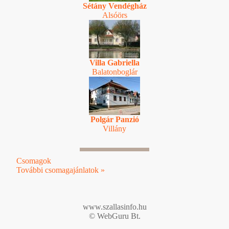
Sétány Vendégház
Alsóörs
Villa Gabriella
Balatonboglár
Polgár Panzió
Villány
Csomagok
További csomagajánlatok »
www.szallasinfo.hu
© WebGuru Bt.