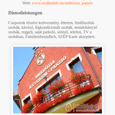
Web:
www.szallasinfo.hu/ambrozia_panzio
Dienstleistungen
Csoportok részére kedvezmény, étterem, fürdőszobás
szobák, kávézó, légkondicionált szobák, nemdohányzó
szobák, reggeli, saját parkoló, söröző, telefon, TV a
szobában, Familienfreundlich, SZÉP Karte akzeptiert.