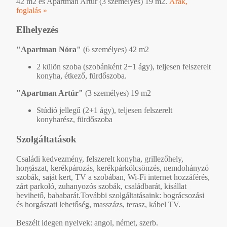
42 m2 és Apartman Artúr (3 személyes) 19 m2.
Árak,
foglalás »
Elhelyezés
"Apartman Nóra"
(6 személyes) 42 m2
2 külön szoba (szobánként 2+1 ágy), teljesen felszerelt
konyha, étkező, fürdőszoba.
"Apartman Artúr"
(3 személyes) 19 m2
Stúdió jellegű (2+1 ágy), teljesen felszerelt
konyharész, fürdőszoba
Szolgáltatások
Családi kedvezmény, felszerelt konyha, grillezőhely,
horgászat, kerékpározás, kerékpárkölcsönzés, nemdohányzó
szobák, saját kert, TV a szobában, Wi-Fi internet hozzáférés,
zárt parkoló, zuhanyozós szobák, családbarát, kisállat
bevihető, bababarát.További szolgáltatásaink: bográcsozási
és horgászati lehetőség, masszázs, terasz, kábel TV.
Beszélt idegen nyelvek: angol, német, szerb.