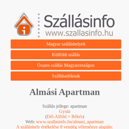
Magyar szálláshelyek
Külföldi szállás
Összes szállás Magyarországon
Szállásadóknak
Almási Apartman
Szállás jellege: apartman
Gyula
(
Dél-Alföld
>
Békés
)
Web:
www.szallasinfo.hu/almasi_apartman
A szálláshely értékelése 8 vendég véleménye alapján: