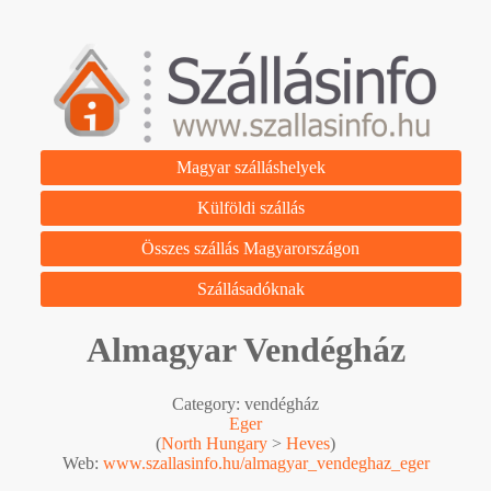
Magyar szálláshelyek
Külföldi szállás
Összes szállás Magyarországon
Szállásadóknak
Almagyar Vendégház
Category: vendégház
Eger
(
North Hungary
>
Heves
)
Web:
www.szallasinfo.hu/almagyar_vendeghaz_eger