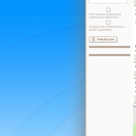
Elolvastam és elfogadom az
Adatkezelési tájékoztatót
Hozzájárulok reklámtartalmú e-
mailek fogadásához.