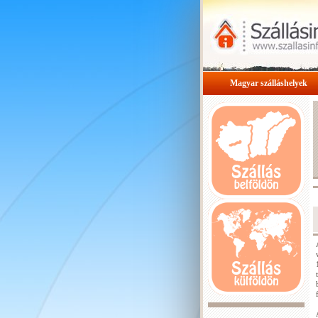
Magyar szálláshelyek