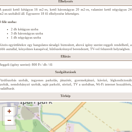
Elhelyezés
A panzió kettő kétágyas 16 m2-es, kettő háromágyas 20 m2-es, valamint kettő négyágyas 24
m2-es szobából áll. Egyszerre 18 fő elhelyezése lehetséges.
3 féle szoba:
2 db kétágyas szoba
3 db háromágyas szoba
1 db négyágyas szoba
Közös együttlétekre egy hangulatos társalgó biztosított, ahová igény szerint reggeli rendelhető, a
több asztallal, kényelmes kanapéval, hűtőszekrénnyel berendezett, TV-vel felszerelt helyiségben.
Ellátás
Reggeli (igény szerint): 800 Ft / db / fő
Szolgáltatások
Fürdőszobás szobák, ingyenes parkolás, játszótér, gyermekjátszó, kávézó, légkondicionált
szobák, nemdohányzó szobák, saját parkoló, söröző, TV a szobában, Wi-Fi internet hozzáférés,
családbarát.
Térkép
+
−