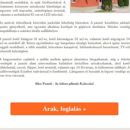
klimatizált szobákkal, és saját fürdőszobával. A
füstmentes környezet szórakozási lehetőségei az
ingyenes wifi kapcsolat, számítógépes terminál,
valamint a szobánkénti 82-cm-es LED televízió.
Az autóval érkezőknek közvetlen parkolási lehetőség biztosított. A panzió közelében zárható
garázs igényelhető, ami egyaránt alkalmas kerékpár és gépkocsi tárolására. Minden vendég
megtalálhatja a számára ideális szálláshelyet.
A panzió kettő kétágyas 16 m2-es, kettő háromágyas 20 m2-es, valamint kettő négyágyas 24
m2-es szobából áll. Közös együttlétekre egy hangulatos társalgó biztosított, ahová igény szerint
reggeli rendelhető, a több asztallal, kényelmes kanapéval, hűtőszekrénnyel berendezett, TV-vel
felszerelt helyiségben.
A kisgyermekes családok a szállás melletti igényes játszótérre látogathatnak, míg a felnőtt
vendégek a panzió alatti színvonalasan kialakított sörözőben szórakozhatnak, ahol kettő
biliárdasztal, csocsó, flipper, lottó terminál, valamint egy 24 fős terasz, és különterem található. A
szállóvendégek Erzsébet utalvánnyal is fizethetnek. Látogasson el hozzánk és legyen vendége az
ezer éves városnak.
Alice Panzió - Az ízléses pihenés Kalocsán!
Árak, foglalás »