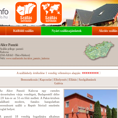
Külföldi szállás
Nyári szállásajánlatok
Akciós szállás
Alice Panzió
Szállás jellege: panzió
Kalocsa
(
Dél-Alföld
>
Bács-Kiskun
)
Web:
www.szallasinfo.hu/alice_panzio_kalocsa
A szálláshely értékelése 1 vendég véleménye alapján:
Bemutatkozás
|
Kapcsolat
|
Elhelyezés
|
Ellátás
|
Szolgáltatások
Galéria
Az Alice Panzió Kalocsa egy csendes
városrészben várja vendégeit, Budapesttől délre
120 km-re az 51-es főút mellett. A Paksi-közben
található modern, fiatalos hangulatban
berendezett szálló a Reptér Söröző emeletén
foglal helyet.
A panzió 18 vendég fogadására alkalmas