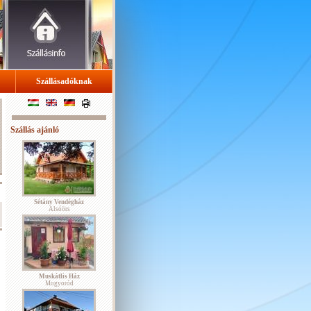
Szállásadóknak
Szállás ajánló
Sétány Vendégház
Alsóörs
Muskátlis Ház
Mogyoród