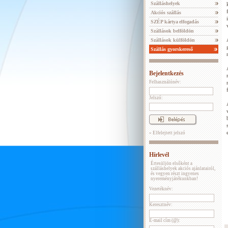
Szálláshelyek
Akciós szállás
SZÉP kártya elfogadás
Szállások belföldön
Szállások külföldön
Szállás gyorskereső
Bejelentkezés
Felhasználónév:
Jelszó:
» Elfelejtett jelszó
Hírlevél
Értesüljön elsőként a
szálláshelyek akciós ajánlatairól,
és vegyen részt ingyenes
nyereményjátékunkban!
Vezetéknév:
Keresztnév:
E-mail cím (@):