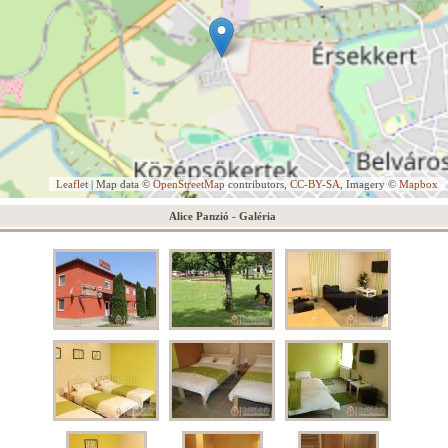
Leaflet
| Map data ©
OpenStreetMap
contributors,
CC-BY-SA
, Imagery ©
Mapbox
Alice Panzió - Galéria