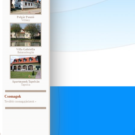
Polgár Panzió
Villány
Villa Gabriella
Balatonboglár
Apartmanok Tapolcán
Tapolca
Csomagok
További csomagajánlatok »