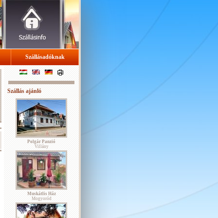
Szállásadóknak
Szállás ajánló
Polgár Panzió
Villány
Muskátlis Ház
Mogyoród