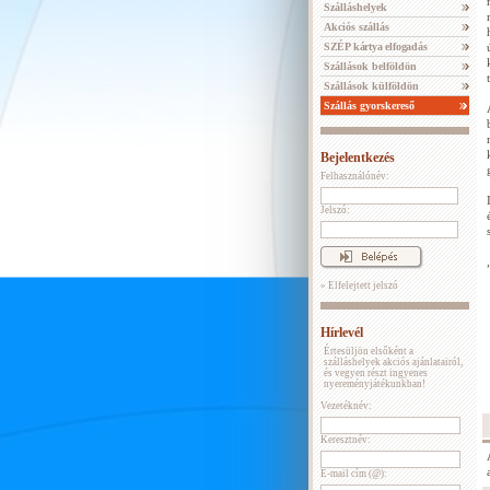
Szálláshelyek
Akciós szállás
SZÉP kártya elfogadás
Szállások belföldön
Szállások külföldön
Szállás gyorskereső
Bejelentkezés
Felhasználónév:
Jelszó:
» Elfelejtett jelszó
Hírlevél
Értesüljön elsőként a
szálláshelyek akciós ajánlatairól,
és vegyen részt ingyenes
nyereményjátékunkban!
Vezetéknév:
Keresztnév:
E-mail cím (@):