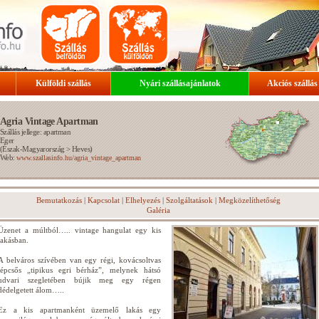
Külföldi szállás
Nyári szállásajánlatok
Akciós szállás
Agria Vintage Apartman
Szállás jellege: apartman
Eger
(
Észak-Magyarország
>
Heves
)
Web:
www.szallasinfo.hu/agria_vintage_apartman
Bemutatkozás
|
Kapcsolat
|
Elhelyezés
|
Szolgáltatások
|
Megközelíthetőség
Galéria
Üzenet a múltból….. vintage hangulat egy kis
lakásban.
A belváros szívében van egy régi, kovácsoltvas
lépcsős „tipikus egri bérház”, melynek hátsó
udvari szegletében bújik meg egy régen
dédelgetett álom…..
Ez a kis apartmanként üzemelő lakás egy