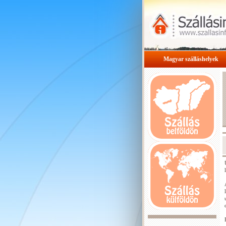
Magyar szálláshelyek