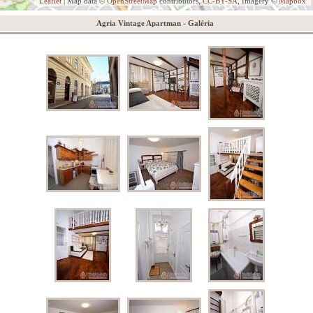
Leaflet
| Map data ©
OpenStreetMap
contributors,
CC-BY-SA
, Imagery ©
Mapbox
Agria Vintage Apartman - Galéria