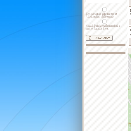
Elolvastam és elfogadom az
Adatkezelési tájékoztatót
Hozzájárulok reklámtartalmú e-
mailek fogadásához.