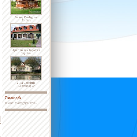
Sétány Vendégház
Alsóörs
Apartmanok Tapolcán
Tapolca
Villa Gabriella
Balatonboglár
Csomagok
További csomagajánlatok »