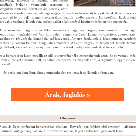
mesevilág, melyben a régmúlt berendezései
mesélnek Nekünk végnélküli szeretettel a
hangulatteremtésről. Féltett családi kincsek, úton-
útfélen és útszélen megmentett régi magyar bútorok és használati tárgyak leltek itt otthonra, és
kaptak új fényt. Saját magunk restauráltuk, hoztuk rendbe ezeket a kis csodákat. Ezek a régi
tárgyak beszélnek, lelkük van, ezeket valaki a két kezével készítette és beletette a szeretetét.
Az apartmanban nagyon jó érzékkel keveredik a nagyi régi tárgyai, a modernebb formavilágú
bútorokkal, kiegészítőkkel. Van itt minden: Singer varrógép, kanna, kovácsoltvas gyertyatartó,
megkopott fényképek, komódok, szódásüvegek. Amerre fordulunk a lakás minden szegletét
körbelengi valami különös hangulatú atmoszféra. Az apró tárgyak és fényképek mesélnek volt
gazdáikról, életvitelükről, az újonnan vásárolt cikkek pedig belesimulnak ebbe a miliőbe.
Itt a belvárosban kicsit megállt az idő, gyertyafénynél elmerenghetünk azon, hogy vannak még
értékek, melyet őriznünk kell, és bátran csempésszünk magunk köré, a régmúltból egy picinyke
szeletet!
„...én pedig imádom látni, ahogy mindenki elengedi magát és Nálunk otthon van.
Árak, foglalás »
Elhelyezés
A szállás Eger történelmi belvárosában található. Egy régi egri bérház első emeletén kialakított
apartman Vintage hangulatban. 4 fő részére alkalmas, teljesen felszerelt, galériázott lakás.