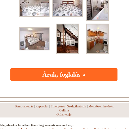
Árak, foglalás »
Bemutatkozás
|
Kapcsolat
|
Elhelyezés
|
Szolgáltatások
|
Megközelíthetőség
Galéria
Oldal teteje
Települések a közelben (távolság szerinti sorrendben):