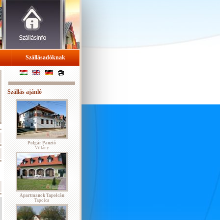
Szállásadóknak
Szállás ajánló
Polgár Panzió
Villány
Apartmanok Tapolcán
Tapolca