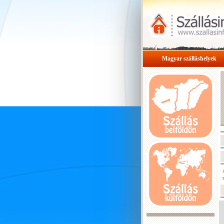
Magyar szálláshelyek