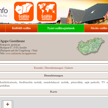
Külföldi szállás
Nyári szállásajánlatok
Akciós szállás
Agape Guesthouse
Kategorie: apartman
Budapest 07. (VII.) kerület
(
Budapest und die Umgebung
>
Pest
)
Web:
www.szallasinfo.hu/agaperooms
Kontakt
|
Dienstleistungen
|
Galerie
Dienstleistungen
Autókölcsönzés, fürdőszobás szobák, nemdohányzó szobák, pénzváltás, saját parkoló, TV a
szobában.
Karte
+