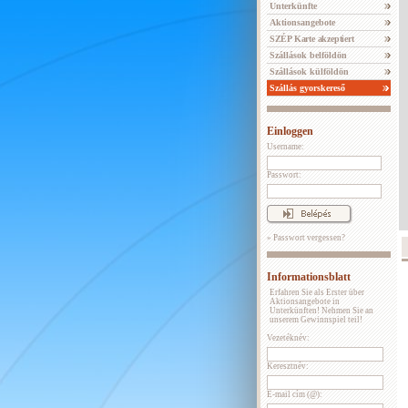
Unterkünfte
Aktionsangebote
SZÉP Karte akzeptiert
Szállások belföldön
Szállások külföldön
Szállás gyorskereső
Einloggen
Username:
Passwort:
» Passwort vergessen?
Informationsblatt
Erfahren Sie als Erster über
Aktionsangebote in
Unterkünften! Nehmen Sie an
unserem Gewinnspiel teil!
Vezetéknév:
Keresztnév:
E-mail cím (@):