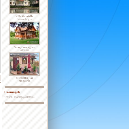
Villa Gabriella
Balatonboglár
Sétány Vendégház
Alsóörs
Muskátlis Ház
Mogyoród
Csomagok
További csomagajánlatok »