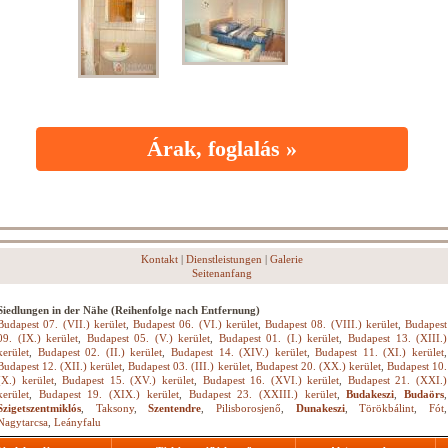
Árak, foglalás »
Kontakt
|
Dienstleistungen
|
Galerie
Seitenanfang
Siedlungen in der Nähe (Reihenfolge nach Entfernung)
Budapest 07. (VII.) kerület
,
Budapest 06. (VI.) kerület
,
Budapest 08. (VIII.) kerület
,
Budapest
09. (IX.) kerület
,
Budapest 05. (V.) kerület
,
Budapest 01. (I.) kerület
,
Budapest 13. (XIII.)
kerület
,
Budapest 02. (II.) kerület
,
Budapest 14. (XIV.) kerület
,
Budapest 11. (XI.) kerület
,
Budapest 12. (XII.) kerület
,
Budapest 03. (III.) kerület
,
Budapest 20. (XX.) kerület
,
Budapest 10.
(X.) kerület
,
Budapest 15. (XV.) kerület
,
Budapest 16. (XVI.) kerület
,
Budapest 21. (XXI.)
kerület
,
Budapest 19. (XIX.) kerület
,
Budapest 23. (XXIII.) kerület
,
Budakeszi
,
Budaörs
,
Szigetszentmiklós
,
Taksony
,
Szentendre
,
Pilisborosjenő
,
Dunakeszi
,
Törökbálint
,
Fót
,
Nagytarcsa
,
Leányfalu