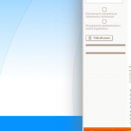
Elolvastam és elfogadom az
Adatkezelési tájékoztatót
Hozzájárulok reklámtartalmú e-
mailek fogadásához.