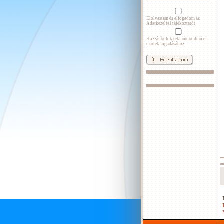
Elolvastam és elfogadom az
Adatkezelési tájékoztatót
Hozzájárulok reklámtartalmú e-
mailek fogadásához.