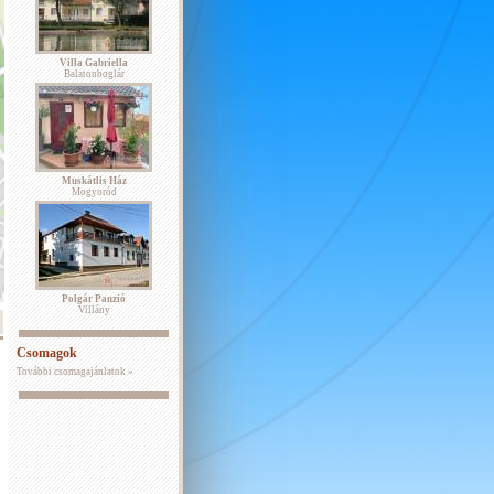
Villa Gabriella
Balatonboglár
Muskátlis Ház
Mogyoród
Polgár Panzió
Villány
Csomagok
További csomagajánlatok »