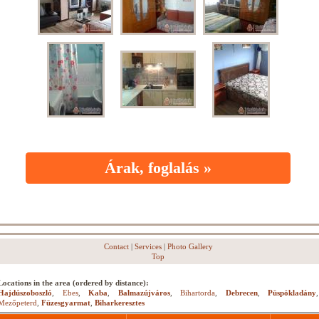
Árak, foglalás »
Contact
|
Services
|
Photo Gallery
Top
Locations in the area (ordered by distance):
Hajdúszoboszló
,
Ebes
,
Kaba
,
Balmazújváros
,
Bihartorda
,
Debrecen
,
Püspökladány
,
Mezőpeterd
,
Füzesgyarmat
,
Biharkeresztes