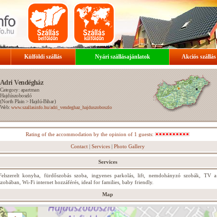
Külföldi szállás
Nyári szállásajánlatok
Akciós szállás
Adri Vendégház
Category: apartman
Hajdúszoboszló
(
North Plain
>
Hajdú-Bihar
)
Web:
www.szallasinfo.hu/adri_vendeghaz_hajduszoboszlo
Rating of the accommodation by the opinion of 1 guests:
Contact
|
Services
|
Photo Gallery
Services
Felszerelt konyha, fürdőszobás szoba, ingyenes parkolás, lift, nemdohányzó szobák, TV a
szobában, Wi-Fi internet hozzáférés, ideal for families, baby friendly.
Map