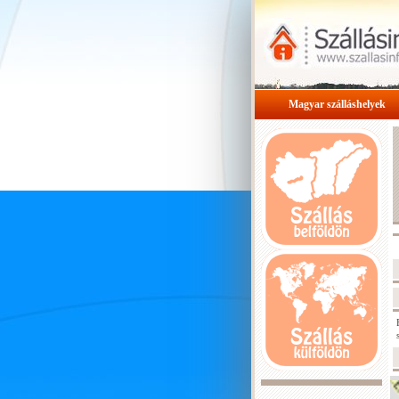
Magyar szálláshelyek