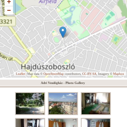
+
−
Leaflet
| Map data ©
OpenStreetMap
contributors,
CC-BY-SA
, Imagery ©
Mapbox
Adri Vendégház - Photo Gallery