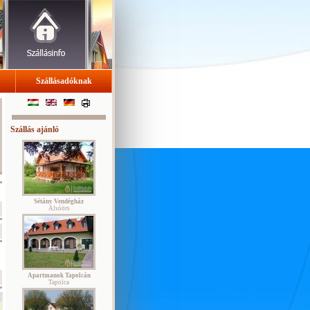
Szállásadóknak
Szállás ajánló
Sétány Vendégház
Alsóörs
Apartmanok Tapolcán
Tapolca