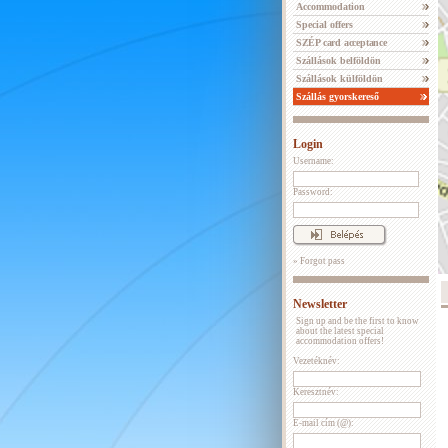
Accommodation
Special offers
SZÉP card acceptance
Szállások belföldön
Szállások külföldön
Szállás gyorskereső
Login
Username:
Password:
» Forgot pass
Newsletter
Sign up and be the first to know
about the latest special
accommodation offers!
Vezetéknév:
Keresztnév:
E-mail cím (@):