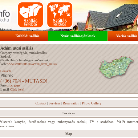
Külföldi szállás
Nyári szállásajánlatok
Akciós szállás
Áchim utcai szállás
Category: vendégház, munkásszállás
Szolnok
(
North Plain
>
Jász-Nagykun-Szolnok
)
Web:
www.szallasinfo.hu/achim_utcai_szallas
Contacts
Phone:
(+36) 70/4 - MUTASD!
Fax:
Click here!
E-mail:
Click here!
Contact
|
Services
|
Reservation
|
Photo Gallery
Services
Felszerelt konyha, fürdőszobás vagy zuhanyozós szobák, TV a szobában, Wi-Fi internet
hozzáférés.
Map