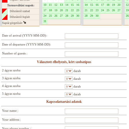
10
11
12
13
14
15
16
14
15
16
17
18
19
20
12
Turnusváltási napok:
17
18
19
20
21
22
23
21
22
23
24
25
26
27
19
Délutántól szabad
24
25
26
27
28
29
30
28
29
30
26
Délutántól foglalt
31
Naptár görgetôsáv
Date of arrival (YYYY-MM-DD):
Date of departure (YYYY-MM-DD):
Number of guests :
Választott elhelyezés, kért szobatípus
2 ágyas szoba
darab
3 ágyas szoba
darab
4 ágyas szoba
darab
5 ágyas szoba
darab
Kapcsolattartási adatok
Your name :
Your address :
Your phone number :