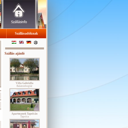
Szállásadóknak
Szállás ajánló
Villa Gabriella
Balatonboglár
Apartmanok Tapolcán
Tapolca