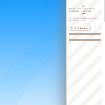
Elolvastam és elfogadom az
Adatkezelési tájékoztatót
Hozzájárulok reklámtartalmú e-
mailek fogadásához.