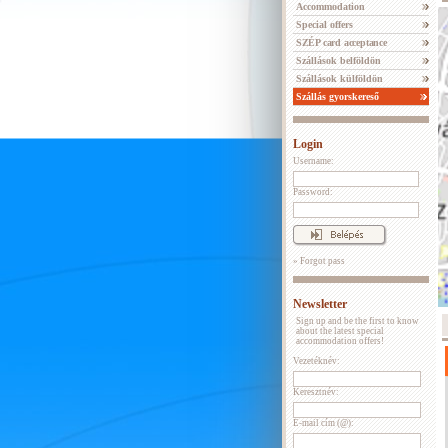
Accommodation
Special offers
SZÉP card acceptance
Szállások belföldön
Szállások külföldön
Szállás gyorskereső
Login
Username:
Password:
» Forgot pass
Newsletter
Sign up and be the first to know
about the latest special
accommodation offers!
Vezetéknév:
Keresztnév:
E-mail cím (@):