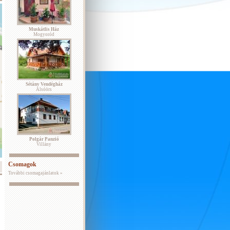
Muskátlis Ház
Mogyoród
Sétány Vendégház
Alsóörs
Polgár Panzió
Villány
Csomagok
További csomagajánlatok »
2026 október
2026 november
2026 december
K
Sz
Cs
P
Sz
V
H
K
Sz
Cs
P
Sz
V
H
K
Sz
Cs
P
Sz
V
H
K
1
2
3
4
1
1
2
3
4
5
6
6
7
8
9
10
11
2
3
4
5
6
7
8
7
8
9
10
11
12
13
4
5