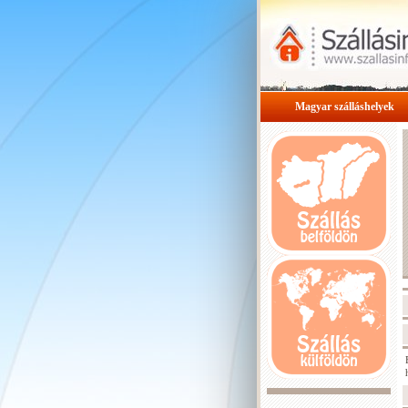
Magyar szálláshelyek