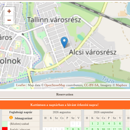
+
−
Leaflet
| Map data ©
OpenStreetMap
contributors,
CC-BY-SA
, Imagery ©
Mapbox
Reservation
Kattintson a naptárban a kívánt érkezési napra!
Foglaltsági naptár
2026 augusztus
2026 szeptember
H
K
Sz
Cs
P
Sz
V
H
K
Sz
Cs
P
Sz
V
H
Jelmagyarázat
1
2
1
2
3
4
5
6
(Részben) szabad
3
4
5
6
7
8
9
7
8
9
10
11
12
13
5
Foglalt / zárva tart