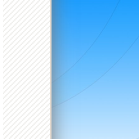
13
14
15
16
17
18
9
10
11
12
13
14
15
14
15
16
17
18
19
20
11
12
20
21
22
23
24
25
16
17
18
19
20
21
22
21
22
23
24
25
26
27
18
19
27
28
29
30
31
23
24
25
26
27
28
29
28
29
30
31
25
26
30