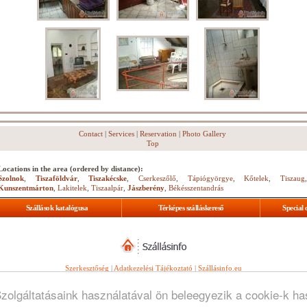
Contact
|
Services
|
Reservation
|
Photo Gallery
Top
Locations in the area (ordered by distance):
Szolnok
,
Tiszaföldvár
,
Tiszakécske
,
Cserkeszőlő
,
Tápiógyörgye
,
Kőtelek
,
Tiszaug
Kunszentmárton
,
Lakitelek
,
Tiszaalpár
,
Jászberény
,
Békésszentandrás
Szállások katalógusa
Térképes szálláskereső
Special 
Szerkesztőség
|
Adatkezelési Tájékoztató
|
Szállásinfo.eu
© Copyright
WebGuru Bt.
Szolgáltatásaink használatával ön beleegyezik a cookie-k h
Minden jog fenntartva.