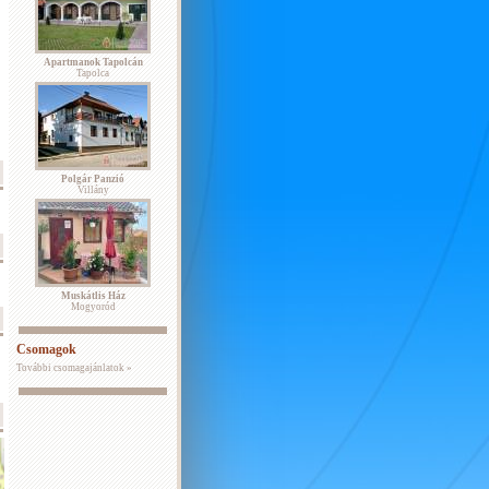
Apartmanok Tapolcán
Tapolca
Polgár Panzió
Villány
Muskátlis Ház
Mogyoród
Csomagok
További csomagajánlatok »