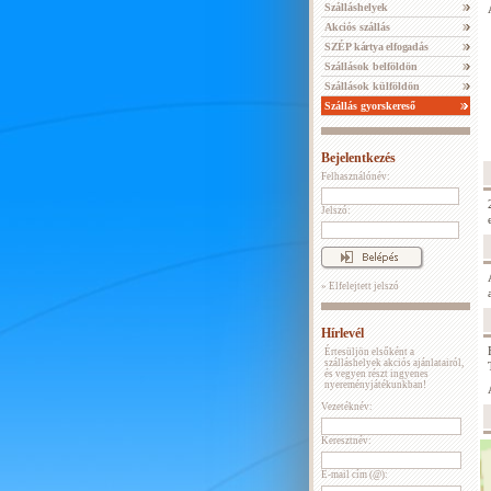
Szálláshelyek
Akciós szállás
SZÉP kártya elfogadás
Szállások belföldön
Szállások külföldön
Szállás gyorskereső
Bejelentkezés
Felhasználónév:
Jelszó:
» Elfelejtett jelszó
Hírlevél
Értesüljön elsőként a
szálláshelyek akciós ajánlatairól,
és vegyen részt ingyenes
nyereményjátékunkban!
Vezetéknév:
Keresztnév:
E-mail cím (@):