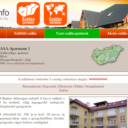
Külföldi szállás
Nyári szállásajánlatok
Akciós szállás
AAA-Apartment 1
Szállás jellege: apartman
Hévíz
(
Nyugat-Dunántúl
>
Zala
)
Web:
www.szallasinfo.hu/aaaapartman1
A szálláshely értékelése 5 vendég véleménye alapján:
Bemutatkozás
|
Kapcsolat
|
Elhelyezés
|
Ellátás
|
Szolgáltatások
Galéria
A Balaton délnyugati sarkától 6 km-re találjuk a
4 ha területű, világ legnagyobb melegvizű,
tőzegfenekű gyógytavát.
A tófürdőtől kb. 200 m-re levő, 58 nm-es, új
apartman-lakás várja a gyógyfürdőben fürödni,
gyógyulni vágyó kedves vendégeket.