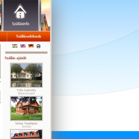
Szállásadóknak
Szállás ajánló
Villa Gabriella
Balatonboglár
Sétány Vendégház
Alsóörs