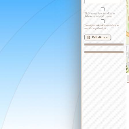
Elolvastam és elfogadom az
Adatkezelési tájékoztatót
Hozzájárulok reklámtartalmú e-
mailek fogadásához.