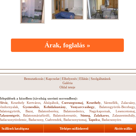
Árak, foglalás »
Bemutatkozás
|
Kapcsolat
|
Elhelyezés
|
Ellátás
|
Szolgáltatások
Galéria
Oldal teteje
Települések a közelben (távolság szerinti sorrendben):
Hévíz
,
Keszthely Kertváros
,
Alsópáhok
,
Cserszegtomaj
,
Keszthely
,
Sármellék
,
Zalacsány
,
Vindornyalak
,
Gyenesdiás
,
Kehidakustány
,
Vonyarcvashegy
,
Balatongyörök-Becehegy
,
Balatongyörök
,
Bazsi
,
Balatonberény
,
Balatonederics
,
Nagykapornak
,
Lesencetomaj
,
Zalaszentgrót
,
Balatonmáriafürdő
,
Balatonkeresztúr
,
Sümeg
,
Zalakaros
,
Zalaszentmihály
,
Badacsonytördemic
,
Badacsony
,
Csabrendek
,
Badacsonytomaj
,
Tapolca
,
Badacsonyörs
Szállások katalógusa
Térképes szálláskereső
Akciós szállás