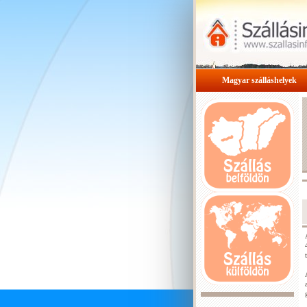
Magyar szálláshelyek