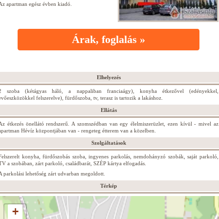
Az apartman egész évben kiadó.
Árak, foglalás »
Elhelyezés
2 szoba (kétágyas háló, a nappaliban franciaágy), konyha étkezővel (edényekkel,
evőeszközökkel felszerelve), fürdőszoba, tv, terasz is tartozik a lakáshoz.
Ellátás
Az étkezés önellátó rendszerű. A szomszédban van egy élelmiszerüzlet, ezen kívül - mivel az
apartman Hévíz központjában van - rengeteg étterem van a közelben.
Szolgáltatások
Felszerelt konyha, fürdőszobás szoba, ingyenes parkolás, nemdohányzó szobák, saját parkoló,
TV a szobában, zárt parkoló, családbarát, SZÉP kártya elfogadás.
A parkolási lehetőség zárt udvarban megoldott.
Térkép
+