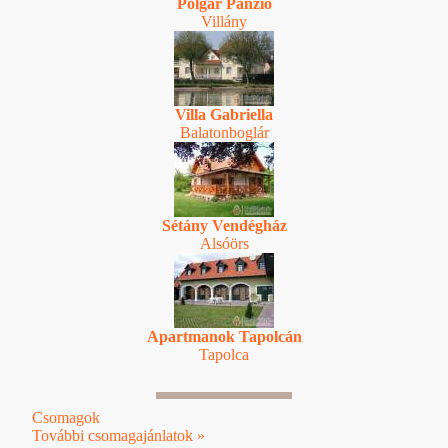
Polgár Panzió
Villány
Villa Gabriella
Balatonboglár
Sétány Vendégház
Alsóörs
Apartmanok Tapolcán
Tapolca
Csomagok
További csomagajánlatok »