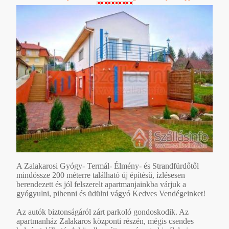
A Zalakarosi Gyógy- Termál- Élmény- és Strandfürdőtől
mindössze 200 méterre található új építésű, ízlésesen
berendezett és jól felszerelt apartmanjainkba várjuk a
gyógyulni, pihenni és üdülni vágyó Kedves Vendégeinket!
Az autók biztonságáról zárt parkoló gondoskodik. Az
apartmanház Zalakaros központi részén, mégis csendes