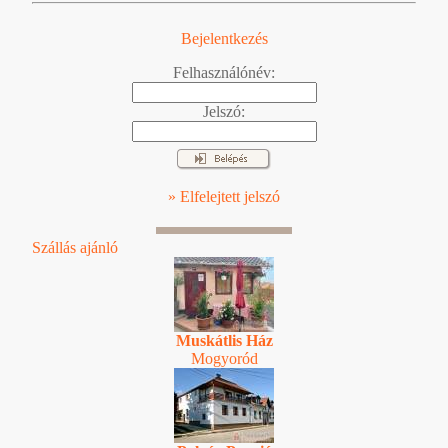
Bejelentkezés
Felhasználónév:
Jelszó:
» Elfelejtett jelszó
Szállás ajánló
Muskátlis Ház
Mogyoród