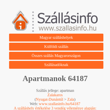
Magyar szálláshelyek
Külföldi szállás
Összes szállás Magyarországon
Szállásadóknak
Apartmanok 64187
Szállás jellege: apartman
Zalakaros
(
Nyugat-Dunántúl
>
Zala
)
Web:
www.szallasinfo.hu/64187
A szálláshely értékelése 3 vendég véleménye alapján: