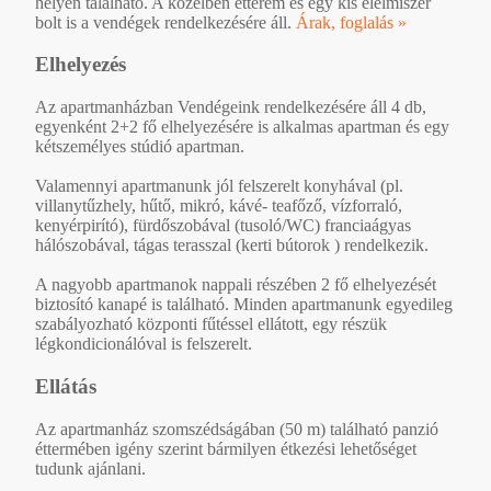
helyén található. A közelben étterem és egy kis élelmiszer
bolt is a vendégek rendelkezésére áll.
Árak, foglalás »
Elhelyezés
Az apartmanházban Vendégeink rendelkezésére áll 4 db,
egyenként 2+2 fő elhelyezésére is alkalmas apartman és egy
kétszemélyes stúdió apartman.
Valamennyi apartmanunk jól felszerelt konyhával (pl.
villanytűzhely, hűtő, mikró, kávé- teafőző, vízforraló,
kenyérpirító), fürdőszobával (tusoló/WC) franciaágyas
hálószobával, tágas terasszal (kerti bútorok ) rendelkezik.
A nagyobb apartmanok nappali részében 2 fő elhelyezését
biztosító kanapé is található. Minden apartmanunk egyedileg
szabályozható központi fűtéssel ellátott, egy részük
légkondicionálóval is felszerelt.
Ellátás
Az apartmanház szomszédságában (50 m) található panzió
éttermében igény szerint bármilyen étkezési lehetőséget
tudunk ajánlani.