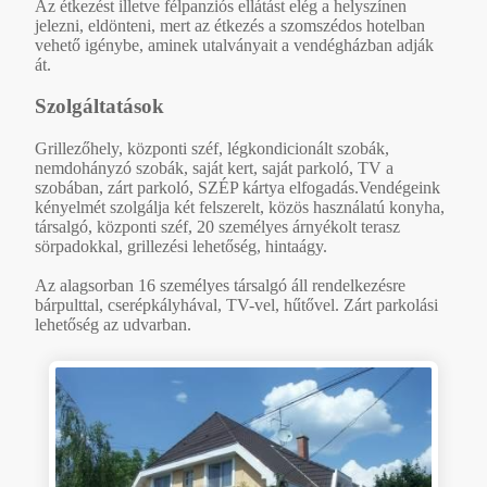
Az étkezést illetve félpanziós ellátást elég a helyszínen
jelezni, eldönteni, mert az étkezés a szomszédos hotelban
vehető igénybe, aminek utalványait a vendégházban adják
át.
Szolgáltatások
Grillezőhely, központi széf, légkondicionált szobák,
nemdohányzó szobák, saját kert, saját parkoló, TV a
szobában, zárt parkoló, SZÉP kártya elfogadás.Vendégeink
kényelmét szolgálja két felszerelt, közös használatú konyha,
társalgó, központi széf, 20 személyes árnyékolt terasz
sörpadokkal, grillezési lehetőség, hintaágy.
Az alagsorban 16 személyes társalgó áll rendelkezésre
bárpulttal, cserépkályhával, TV-vel, hűtővel. Zárt parkolási
lehetőség az udvarban.