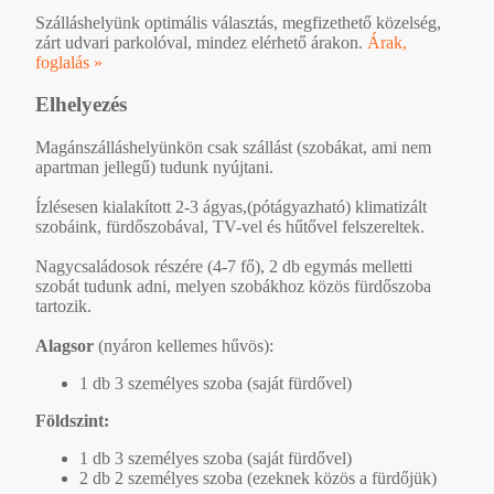
Szálláshelyünk optimális választás, megfizethető közelség,
zárt udvari parkolóval, mindez elérhető árakon.
Árak,
foglalás »
Elhelyezés
Magánszálláshelyünkön csak szállást (szobákat, ami nem
apartman jellegű) tudunk nyújtani.
Ízlésesen kialakított 2-3 ágyas,(pótágyazható) klimatizált
szobáink, fürdőszobával, TV-vel és hűtővel felszereltek.
Nagycsaládosok részére (4-7 fő), 2 db egymás melletti
szobát tudunk adni, melyen szobákhoz közös fürdőszoba
tartozik.
Alagsor
(nyáron kellemes hűvös):
1 db 3 személyes szoba (saját fürdővel)
Földszint:
1 db 3 személyes szoba (saját fürdővel)
2 db 2 személyes szoba (ezeknek közös a fürdőjük)