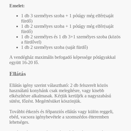
Emelet:
1 db 3 személyes szoba + 1 pótágy még elfér(saját
fürdő)
1 db 2 személyes szoba + 1 pótágy még elfér(saját
fürdő)
1 db 2 személyes és 1 db 3+1 személyes szoba (közös
a fürdővel)
1 db 2 személyes szoba (saját fürdő)
A vendégház maximális befogadó képessége pótágyakkal
együtt 16-20 fő.
Ellátás
Ellátás igény szerint választható: 2 db felszerelt közös
használatú konyhánk csak melegítésre, vagy kisebb
elkészítésre alkalmasak. Kérjük kerüljék a nagyszabású
sütést, főzést. Megértésüket köszönjük.
További étkezés és félpanziós ellátás vagy külön reggeli,
ebéd, vacsora igénybevétele a szomszédos étteremben
lehetséges.