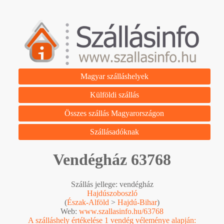
Magyar szálláshelyek
Külföldi szállás
Összes szállás Magyarországon
Szállásadóknak
Vendégház 63768
Szállás jellege: vendégház
Hajdúszoboszló
(
Észak-Alföld
>
Hajdú-Bihar
)
Web:
www.szallasinfo.hu/63768
A szálláshely értékelése 1 vendég véleménye alapján: