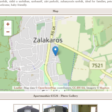
szobák, rádió a szobában, szobaszéf, zárt parkoló, zuhanyozós szobák, ideal for families, pets
welcome, baby friendly.
Map
+
−
Leaflet
| Map data ©
OpenStreetMap
contributors,
CC-BY-SA
, Imagery ©
Mapbox
Apartmanház 63526 - Photo Gallery