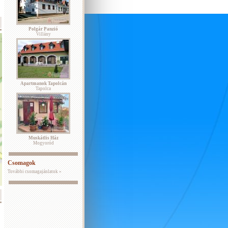
Polgár Panzió
Villány
Apartmanok Tapolcán
Tapolca
Muskátlis Ház
Mogyoród
Csomagok
További csomagajánlatok »