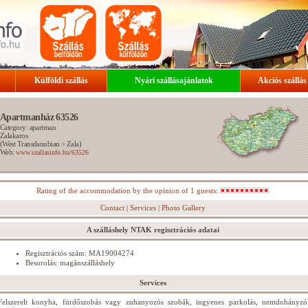
Külföldi szállás
Nyári szállásajánlatok
Akciós szállás
Apartmanház 63526
Category: apartman
Zalakaros
(
West Transdanubian
>
Zala
)
Web:
www.szallasinfo.hu/63526
Rating of the accommodation by the opinion of 1 guests:
Contact
|
Services
|
Photo Gallery
A szálláshely NTAK regisztrációs adatai
Regisztrációs szám: MA19004274
Besorolás: magánszálláshely
Services
Felszerelt konyha, fürdőszobás vagy zuhanyozós szobák, ingyenes parkolás, nemdohányzó