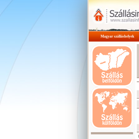
Magyar szálláshelyek