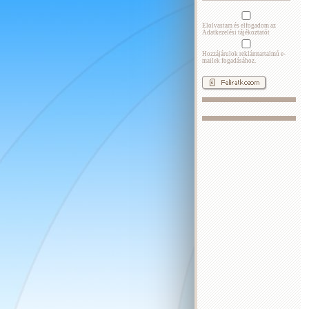
Elolvastam és elfogadom az
Adatkezelési tájékoztatót
Hozzájárulok reklámtartalmú e-
mailek fogadásához.