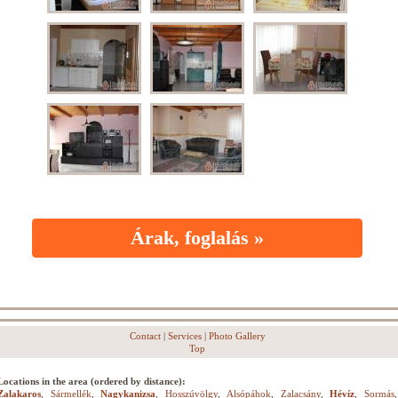
Árak, foglalás »
Contact
|
Services
|
Photo Gallery
Top
Locations in the area (ordered by distance):
Zalakaros
,
Sármellék
,
Nagykanizsa
,
Hosszúvölgy
,
Alsópáhok
,
Zalacsány
,
Hévíz
,
Sormás
,