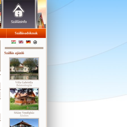
Szállásadóknak
Szállás ajánló
Villa Gabriella
Balatonboglár
Sétány Vendégház
Alsóörs