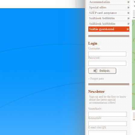
Accommodation
Special offers
SZÉP card acceptance
Szállások belföldön
Szállások külföldön
Szállás gyorskereső
Login
Username:
Password:
» Forgot pass
Newsletter
Sign up and be the first to know
about the latest special
accommodation offers!
Vezetéknév:
Keresztnév:
E-mail cím (@):