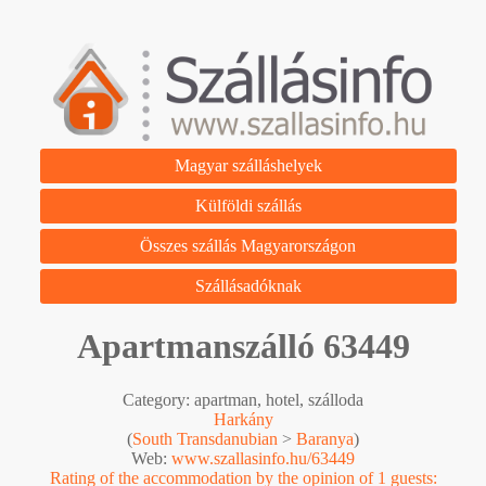
Magyar szálláshelyek
Külföldi szállás
Összes szállás Magyarországon
Szállásadóknak
Apartmanszálló 63449
Category: apartman, hotel, szálloda
Harkány
(
South Transdanubian
>
Baranya
)
Web:
www.szallasinfo.hu/63449
Rating of the accommodation by the opinion of 1 guests: