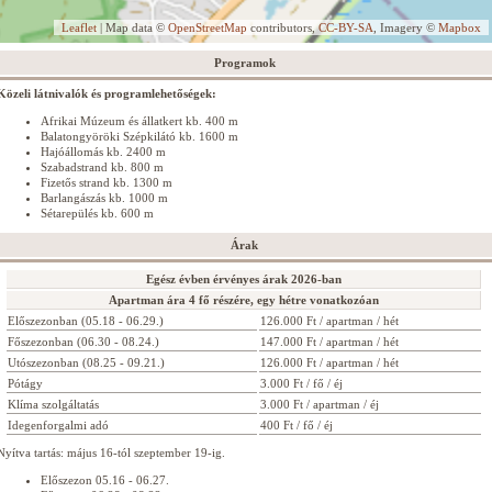
Leaflet
| Map data ©
OpenStreetMap
contributors,
CC-BY-SA
, Imagery ©
Mapbox
Programok
Közeli látnivalók és programlehetőségek:
Afrikai Múzeum és állatkert kb. 400 m
Balatongyöröki Szépkilátó kb. 1600 m
Hajóállomás kb. 2400 m
Szabadstrand kb. 800 m
Fizetős strand kb. 1300 m
Barlangászás kb. 1000 m
Sétarepülés kb. 600 m
Árak
Egész évben érvényes árak 2026-ban
Apartman ára 4 fő részére, egy hétre vonatkozóan
Előszezonban (05.18 - 06.29.)
126.000 Ft / apartman / hét
Főszezonban (06.30 - 08.24.)
147.000 Ft / apartman / hét
Utószezonban (08.25 - 09.21.)
126.000 Ft / apartman / hét
Pótágy
3.000 Ft / fő / éj
Klíma szolgáltatás
3.000 Ft / apartman / éj
Idegenforgalmi adó
400 Ft / fő / éj
Nyítva tartás: május 16-tól szeptember 19-ig.
Előszezon 05.16 - 06.27.