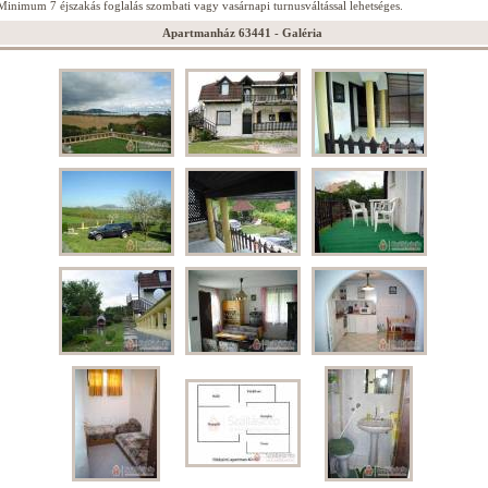
Minimum 7 éjszakás foglalás szombati vagy vasárnapi turnusváltással lehetséges.
Apartmanház 63441 - Galéria