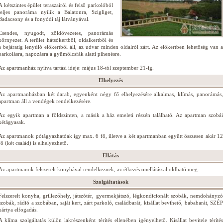
A kétszintes épület teraszairól és felső parkolóból
teljes panoráma nyílik a Balatonra, Szigliget,
Badacsony és a fonyódi táj látványával.
Csendes, nyugodt, zöldövezetes, panorámás
környezet. A terület hátsókertből, oldalkertből és
a bejáratig lenyúló előkertből áll, az udvar minden oldalról zárt. Az előkertben lehetőség van a
parkolásra, napozásra a gyümölcsfák alatti pihenésre.
Az apartmanház nyítva tartási ideje: május 18-tól szeptember 21-ig.
Elhelyezés
Az apartmanházban két darab, egyenként négy fő elhelyezésére alkalmas, klímás, panorámás,
apartman áll a vendégek rendelkezésére.
Az egyik apartman a földszinten, a másik a ház emeleti részén található. Az apartman szobái
kétágyasak.
Az apartmanok pótágyazhatóak így max. 6 fő, illetve a két apartmanban együtt összesen akár 12
fő (két család) is elhelyezhető.
Ellátás
Az apartmanok felszerelt konyhával rendelkeznek, az étkezés önellátással oldható meg.
Szolgáltatások
Felszerelt konyha, grillezőhely, játszótér, gyermekjátszó, légkondicionált szobák, nemdohányzó
szobák, rádió a szobában, saját kert, zárt parkoló, családbarát, kisállat bevihető, bababarát, SZÉP
kártya elfogadás.
A klíma szolgáltatás külön lakrészenként térítés ellenében igényelhető. Kisállat bevitele térítés