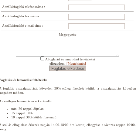
A szállásfoglaló telefonszáma :
A szállásfoglaló fax száma :
A szállásfoglaló e-mail címe :
Megjegyzés:
A foglalási és lemondási feltételeket
elfogadom.
[Megtekintés]
Foglalási és lemondási feltételek:
A foglalás visszaigazolását követően 30% előleg fizetését kérjük, a visszaigazolást követően
megadott módon.
Az esetleges lemondás az érkezés előtt:
min. 20 nappal díjtalan
15 nappal 10%
10 nappal 30% kötbér fizetendő.
A szállás elfoglalása érkezés napján 14:00-18:00 óra között, elhagyása a távozás napján 10:00-
óráig.