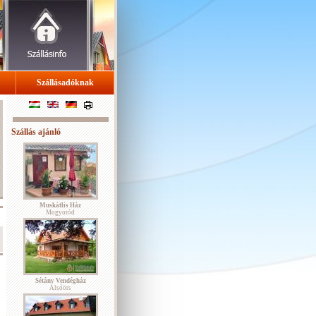
Szállásadóknak
Szállás ajánló
Muskátlis Ház
Mogyoród
Sétány Vendégház
Alsóörs