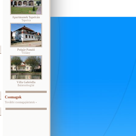
Apartmanok Tapolcán
Tapolca
Polgár Panzió
Villány
Villa Gabriella
Balatonboglár
Csomagok
További csomagajánlatok »