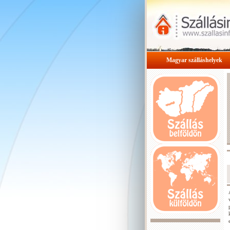
Magyar szálláshelyek