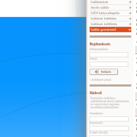
Szálláshelyek
Akciós szállás
SZÉP kártya elfogadás
Szállások belföldön
Szállások külföldön
Szállás gyorskereső
Bejelentkezés
Felhasználónév:
Jelszó:
» Elfelejtett jelszó
Hírlevél
Értesüljön elsőként a
szálláshelyek akciós ajánlatairól,
és vegyen részt ingyenes
nyereményjátékunkban!
Vezetéknév:
Keresztnév:
E-mail cím (@):