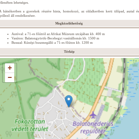
ellenében lehetséges.
A hátsókertben a gyerekek részére hinta, homokozó, az oldalkertben kerti ülőpad, asztal és
grillező áll rendelkezésre.
Megközelíthetőség
Autóval: a 71-es főútról az Afrikai Múzeum utcájában kb. 400 m
Vasúton: Balatongyörök-Becehegyi vasútállomás kb. 1500 m
Busszal: Kúnépi buszmegálló a 71-es főúton kb. 1200 m
Térkép
+
−