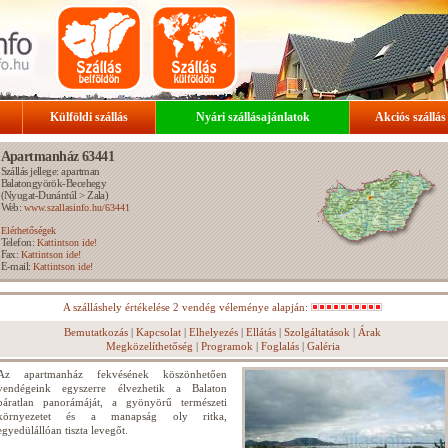
Külföldi szállás
Nyári szállásajánlatok
Akciós szállás
Apartmanház 63441
Szállás jellege: apartman
Balatongyörök-Becehegy
(
Nyugat-Dunántúl
>
Zala
)
Web:
www.szallasinfo.hu/63441
Elérhetőségek
Telefon:
Kattintson ide!
Fax:
Kattintson ide!
E-mail:
Kattintson ide!
A szálláshely értékelése 2 vendég véleménye alapján:
Bemutatkozás
|
Kapcsolat
|
Elhelyezés
|
Ellátás
|
Szolgáltatások
|
Árak
Megközelíthetőség
|
Programok
|
Foglalás
|
Galéria
Az apartmanház fekvésének köszönhetően
vendégeink egyszerre élvezhetik a Balaton
páratlan panorámáját, a gyönyörű természeti
környezetet és a manapság oly ritka,
egyedülállóan tiszta levegőt.