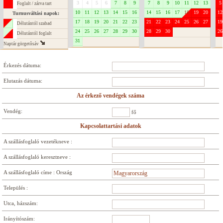
3
4
5
6
7
8
9
7
8
9
10
11
12
13
5
Foglalt / zárva tart
10
11
12
13
14
15
16
14
15
16
17
18
19
20
12
Turnusváltási napok:
17
18
19
20
21
22
23
21
22
23
24
25
26
27
19
Délutántól szabad
24
25
26
27
28
29
30
28
29
30
26
Délutántól foglalt
31
Naptár görgetôsáv
Érkezés dátuma:
Elutazás dátuma:
Az érkező vendégek száma
Vendég:
fő
Kapcsolattartási adatok
A szállásfoglaló vezetékneve :
A szállásfoglaló keresztneve :
A szállásfoglaló címe : Ország
Település :
Utca, házszám:
Irányítószám: