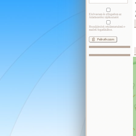
Elolvastam és elfogadom az
Adatkezelési tájékoztatót
Hozzájárulok reklámtartalmú e-
mailek fogadásához.