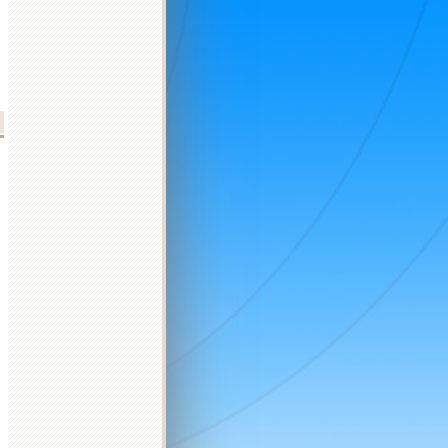
d
2026 október
2026 november
2026 december
K
Sz
Cs
P
Sz
V
H
K
Sz
Cs
P
Sz
V
H
K
Sz
Cs
P
Sz
V
H
K
1
2
3
4
1
1
2
3
4
5
6