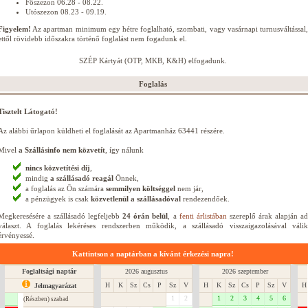
Főszezon 06.28 - 08.22.
Utószezon 08.23 - 09.19.
Figyelem!
Az apartman minimum egy hétre foglalható, szombati, vagy vasárnapi turnusváltással,
ettől rövidebb időszakra történő foglalást nem fogadunk el.
SZÉP Kártyát (OTP, MKB, K&H) elfogadunk.
Foglalás
Tisztelt Látogató!
Az alábbi űrlapon küldheti el foglalását az Apartmanház 63441 részére.
Mivel
a Szállásinfo nem közvetít
, így nálunk
nincs közvetítési díj
,
mindig
a szállásadó reagál
Önnek,
a foglalás az Ön számára
semmilyen költséggel
nem jár,
a pénzügyek is csak
közvetlenül a szállásadóval
rendezendőek.
Megkeresésére a szállásadó legfeljebb
24 órán belül
, a
fenti árlistában
szereplő árak alapján a
választ. A foglalás lekéréses rendszerben működik, a szállásadó visszaigazolásával válik
érvényessé.
Kattintson a naptárban a kívánt érkezési napra!
Foglaltsági naptár
2026 augusztus
2026 szeptember
H
K
Sz
Cs
P
Sz
V
H
K
Sz
Cs
P
Sz
V
H
Jelmagyarázat
1
2
1
2
3
4
5
6
(Részben) szabad