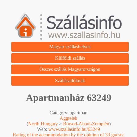
Magyar szálláshelyek
Külföldi szállás
Összes szállás Magyarországon
Szállásadóknak
Apartmanház 63249
Category: apartman
Aggtelek
(
North Hungary
>
Borsod-Abaúj-Zemplén
)
Web:
www.szallasinfo.hu/63249
Rating of the accommodation by the opinion of 33 guests: