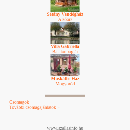
Sétány Vendégház
Alsóörs
Villa Gabriella
Balatonboglár
Muskátlis Ház
Mogyoród
Csomagok
További csomagajánlatok »
www.szallasinfo.hu