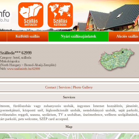
Külföldi szállás
Nyári szállásajánlatok
Akciós szállás
Szálloda*** 62999
Category: hotel, szálloda
Miskolctapolca
(
North Hungary
>
Borsod-Abaúj-Zemplén
)
Web:
www.szallasinfo.hu/62999
Contact
|
Services
|
Photo Gallery
Services
étterem, fürdőszobás vagy zuhanyozós szobák, ingyenes Internet hozzáférés, játszótér,
gyermekjátszó, központi széf, légkondicionált szobák, nemdohányzó szobák, saját parkoló,
svédasztalos reggeli, szauna, szolárium, TV a szobában, úszómedence, wellness szolgáltatások,
zárt parkoló, pets welcome, SZÉP card accepted.
Map