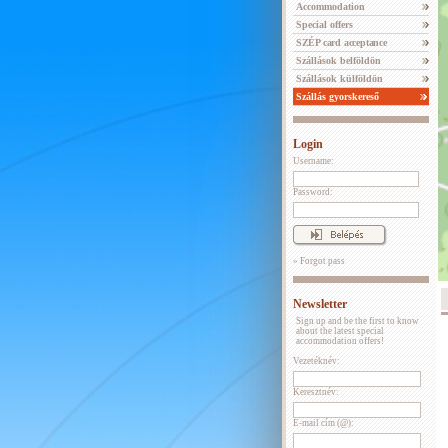
Accommodation
Special offers
SZÉP card acceptance
Szállások belföldön
Szállások külföldön
Szállás gyorskereső
Login
Username:
Password:
» Forgot pass
Newsletter
Sign up and be the first to know
about the latest special
accommodation offers!
Vezetéknév:
Keresztnév:
E-mail cím (@):