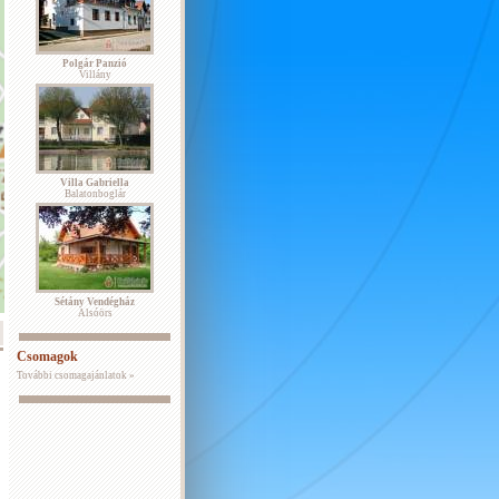
Polgár Panzió
Villány
Villa Gabriella
Balatonboglár
Sétány Vendégház
Alsóörs
Csomagok
További csomagajánlatok »