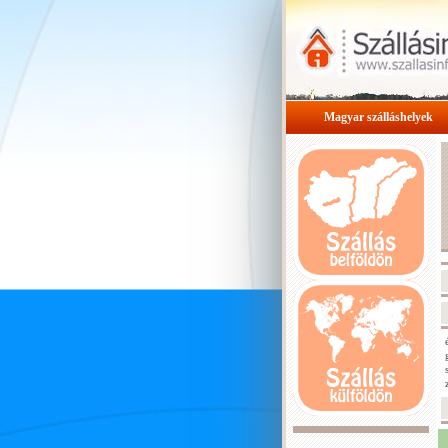
Magyar szálláshelyek