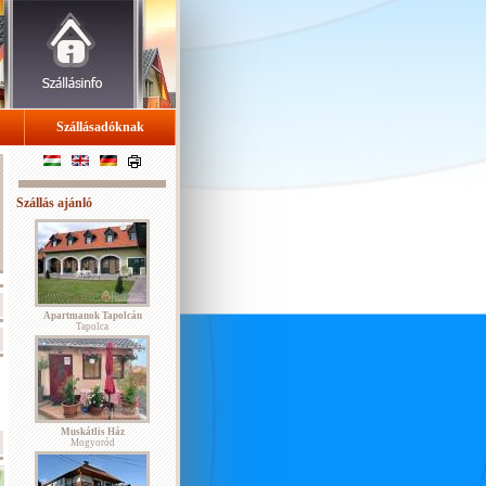
Szállásadóknak
Szállás ajánló
Apartmanok Tapolcán
Tapolca
Muskátlis Ház
Mogyoród