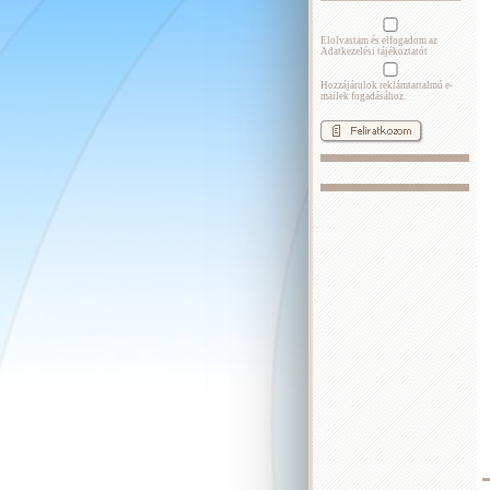
Elolvastam és elfogadom az
Adatkezelési tájékoztatót
Hozzájárulok reklámtartalmú e-
mailek fogadásához.