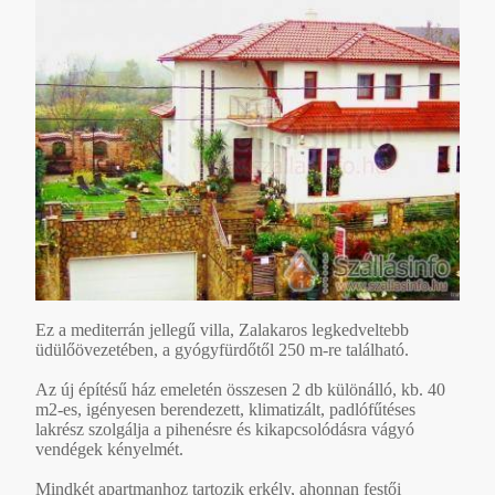
Ez a mediterrán jellegű villa, Zalakaros legkedveltebb
üdülőövezetében, a gyógyfürdőtől 250 m-re található.
Az új építésű ház emeletén összesen 2 db különálló, kb. 40
m2-es, igényesen berendezett, klimatizált, padlófűtéses
lakrész szolgálja a pihenésre és kikapcsolódásra vágyó
vendégek kényelmét.
Mindkét apartmanhoz tartozik erkély, ahonnan festői