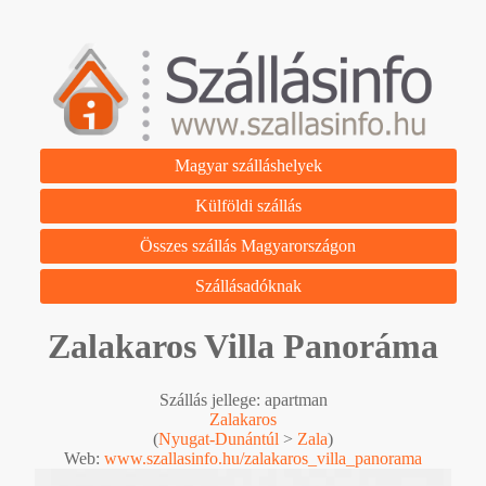
Magyar szálláshelyek
Külföldi szállás
Összes szállás Magyarországon
Szállásadóknak
Zalakaros Villa Panoráma
Szállás jellege: apartman
Zalakaros
(
Nyugat-Dunántúl
>
Zala
)
Web:
www.szallasinfo.hu/zalakaros_villa_panorama