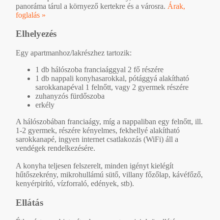
panoráma tárul a környező kertekre és a városra.
Árak,
foglalás »
Elhelyezés
Egy apartmanhoz/lakrészhez tartozik:
1 db hálószoba franciaággyal 2 fő részére
1 db nappali konyhasarokkal, pótággyá alakítható
sarokkanapéval 1 felnőtt, vagy 2 gyermek részére
zuhanyzós fürdőszoba
erkély
A hálószobában franciaágy, míg a nappaliban egy felnőtt, ill.
1-2 gyermek, részére kényelmes, fekhellyé alakítható
sarokkanapé, ingyen internet csatlakozás (WiFi) áll a
vendégek rendelkezésére.
A konyha teljesen felszerelt, minden igényt kielégít
hűtőszekrény, mikrohullámú sütő, villany főzőlap, kávéfőző,
kenyérpirító, vízforraló, edények, stb).
Ellátás