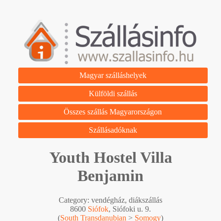
Magyar szálláshelyek
Külföldi szállás
Összes szállás Magyarországon
Szállásadóknak
Youth Hostel Villa
Benjamin
Category: vendégház, diákszállás
8600
Siófok
, Siófoki u. 9.
(
South Transdanubian
>
Somogy
)