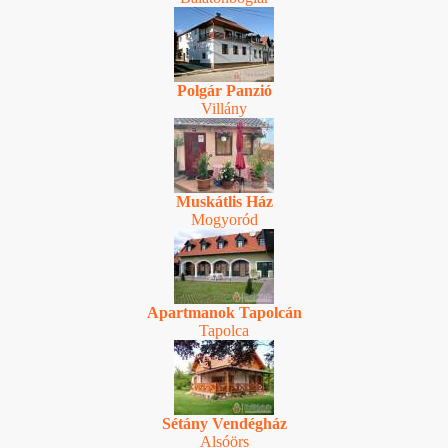
Polgár Panzió
Villány
Muskátlis Ház
Mogyoród
Apartmanok Tapolcán
Tapolca
Sétány Vendégház
Alsóörs