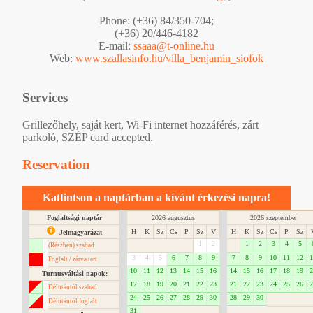
Phone: (+36) 84/350-704;
(+36) 20/446-4182
E-mail:
ssaaa@t-online.hu
Web:
www.szallasinfo.hu/villa_benjamin_siofok
Services
Grillezőhely, saját kert, Wi-Fi internet hozzáférés, zárt
parkoló, SZÉP card accepted.
Reservation
Kattintson a naptárban a kívánt érkezési napra!
Foglaltsági naptár
2026 augusztus
2026 szeptember
H
K
Sz
Cs
P
Sz
V
H
K
Sz
Cs
P
Sz
Jelmagyarázat
1
2
1
2
3
4
5
(Részben) szabad
3
4
5
6
7
8
9
7
8
9
10
11
12
1
Foglalt / zárva tart
10
11
12
13
14
15
16
14
15
16
17
18
19
2
Turnusváltási napok:
17
18
19
20
21
22
23
21
22
23
24
25
26
2
Délutántól szabad
24
25
26
27
28
29
30
28
29
30
Délutántól foglalt
31