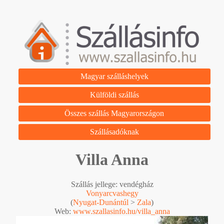
Magyar szálláshelyek
Külföldi szállás
Összes szállás Magyarországon
Szállásadóknak
Villa Anna
Szállás jellege: vendégház
Vonyarcvashegy
(
Nyugat-Dunántúl
>
Zala
)
Web:
www.szallasinfo.hu/villa_anna