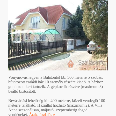
Vonyarcvashegyen a Balatontól kb. 500 méterre 5 szobás,
bútorozott családi ház 10 személy részére kiadó. A házhoz
gondozott kert tartozik. A gépkocsik részére (maximum 3)
beálló biztosított.
Bevásárlási lehetőség kb. 400 méterre, közeli vendéglő 100
méterre található. Háziállat hozható (maximum 2). A Villa
Anna szezonálisan, májustól szeptemberig fogad
vendégeket.
Árak, foglalás »