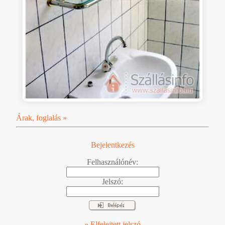
Árak, foglalás »
Bejelentkezés
Felhasználónév:
Jelszó:
» Elfelejtett jelszó