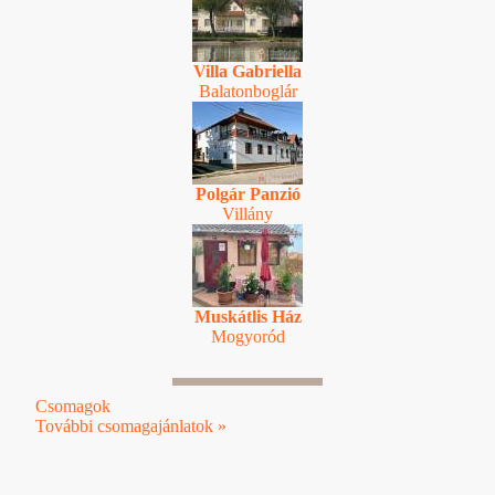
Villa Gabriella
Balatonboglár
Polgár Panzió
Villány
Muskátlis Ház
Mogyoród
Csomagok
További csomagajánlatok »