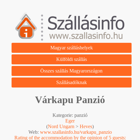
Magyar szálláshelyek
Külföldi szállás
Összes szállás Magyarországon
Szállásadóknak
Várkapu Panzió
Kategorie: panzió
Eger
(
Nord Ungarn
>
Heves
)
Web:
www.szallasinfo.hu/varkapu_panzio
Rating of the accommodation by the opinion of 5 guests: