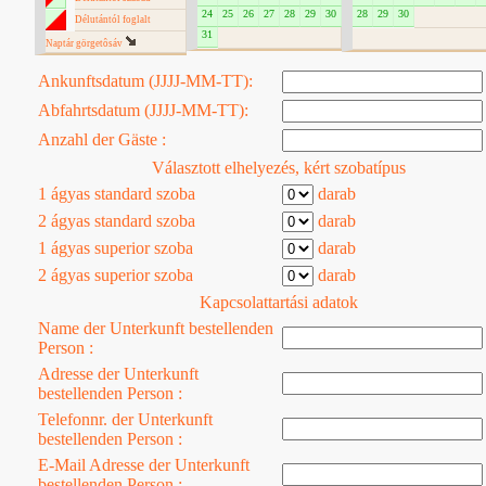
24
25
26
27
28
29
30
28
29
30
Délutántól foglalt
31
Naptár görgetôsáv
Ankunftsdatum (JJJJ-MM-TT):
Abfahrtsdatum (JJJJ-MM-TT):
Anzahl der Gäste :
Választott elhelyezés, kért szobatípus
1 ágyas standard szoba
darab
2 ágyas standard szoba
darab
1 ágyas superior szoba
darab
2 ágyas superior szoba
darab
Kapcsolattartási adatok
Name der Unterkunft bestellenden
Person :
Adresse der Unterkunft
bestellenden Person :
Telefonnr. der Unterkunft
bestellenden Person :
E-Mail Adresse der Unterkunft
bestellenden Person :