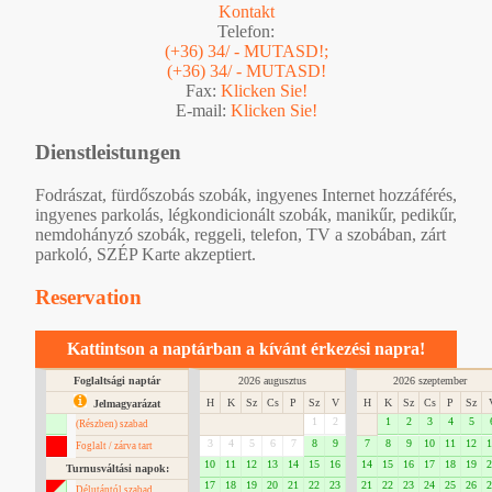
Kontakt
Telefon:
(+36) 34/ - MUTASD!;
(+36) 34/ - MUTASD!
Fax:
Klicken Sie!
E-mail:
Klicken Sie!
Dienstleistungen
Fodrászat, fürdőszobás szobák, ingyenes Internet hozzáférés,
ingyenes parkolás, légkondicionált szobák, manikűr, pedikűr,
nemdohányzó szobák, reggeli, telefon, TV a szobában, zárt
parkoló, SZÉP Karte akzeptiert.
Reservation
Kattintson a naptárban a kívánt érkezési napra!
Foglaltsági naptár
2026 augusztus
2026 szeptember
H
K
Sz
Cs
P
Sz
V
H
K
Sz
Cs
P
Sz
Jelmagyarázat
1
2
1
2
3
4
5
(Részben) szabad
3
4
5
6
7
8
9
7
8
9
10
11
12
1
Foglalt / zárva tart
10
11
12
13
14
15
16
14
15
16
17
18
19
2
Turnusváltási napok:
17
18
19
20
21
22
23
21
22
23
24
25
26
2
Délutántól szabad