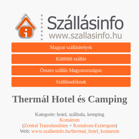
Magyar szálláshelyek
Külföldi szállás
Összes szállás Magyarországon
Szállásadóknak
Thermál Hotel és Camping
Kategorie: hotel, szálloda, kemping
Komárom
(
Zentral Transdanubien
>
Komárom-Esztergom
)
Web:
www.szallasinfo.hu/thermal_hotel_komarom