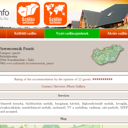
Külföldi szállás
Nyári szállásajánlatok
Akciós szállás
Szerencsemák Panzió
Category: panzió
Kehidakustány
(
West Transdanubian
>
Zala
)
Web:
www.szallasinfo.hu/szerencsemak_panzio
Rating of the accommodation by the opinion of 22 guests:
Contact
|
Services
|
Photo Gallery
Services
Felszerelt konyha, fürdőszobás szobák, horgászat, kávézó, légkondicionált szobák, lovaglás,
lovaskocsikázás, nemdohányzó szobák, szobaszéf, TV a szobában, vadászat, zárt parkoló, SZÉP
card accepted.
Map