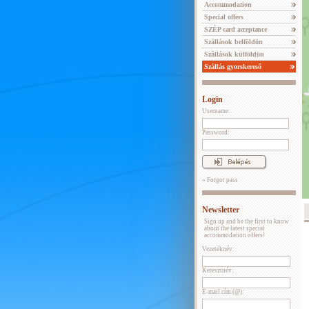
Accommodation
Special offers
SZÉP card acceptance
Szállások belföldön
Szállások külföldön
Szállás gyorskereső
Login
Username:
Password:
» Forgot pass
Newsletter
Sign up and be the first to know
about the latest special
accommodation offers!
Vezetéknév:
Keresztnév:
E-mail cím (@):