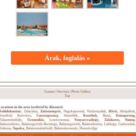
Árak, foglalás »
Contact
|
Services
|
Photo Gallery
Top
Locations in the area (ordered by distance):
Kehidakustány
,
Zalacsány
,
Zalaszentgrót
,
Nagykapornak
,
Vindornyalak
,
Hévíz
,
Alsópáhok
,
Keszthely Kertváros
,
Cserszegtomaj
,
Sármellék
,
Keszthely
,
Bazsi
,
Zalaegerszeg
,
Zalaszentmihály
,
Gyenesdiás
,
Lesencetomaj
,
Vonyarcvashegy
,
Zalakaros
,
Sümeg
,
Balatonederics
,
Balatongyörök-Becehegy
,
Balatongyörök
,
Balatonberény
,
Lakhegy
,
Csabrendek
,
Kiskutas
,
Tapolca
,
Balatonmáriafürdő
,
Balatonkeresztúr
,
Hosszúvölgy