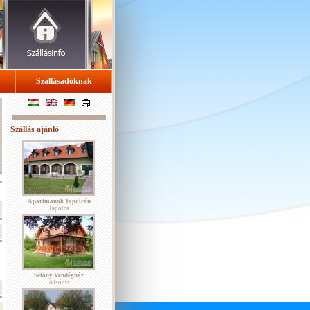
Szállásadóknak
Szállás ajánló
Apartmanok Tapolcán
Tapolca
Sétány Vendégház
Alsóörs