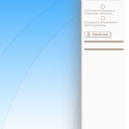
Elolvastam és elfogadom az
Adatkezelési tájékoztatót
Hozzájárulok reklámtartalmú e-
mailek fogadásához.