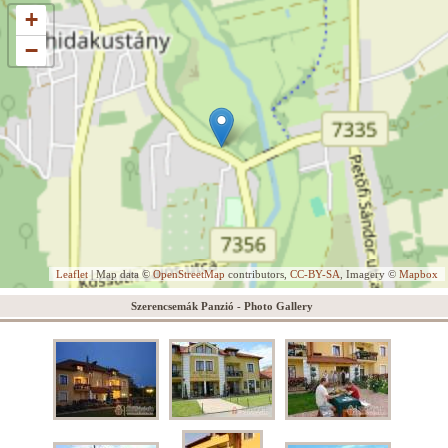
+
−
Leaflet
| Map data ©
OpenStreetMap
contributors,
CC-BY-SA
, Imagery ©
Mapbox
Szerencsemák Panzió - Photo Gallery