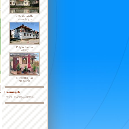
Villa Gabriella
Balatonboglár
Polgár Panzió
Villány
Muskátlis Ház
Mogyoród
Csomagok
További csomagajánlatok »