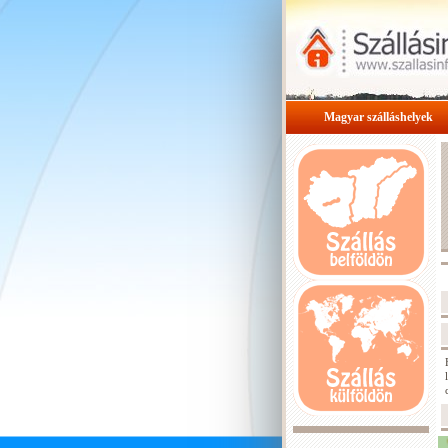
Magyar szálláshelyek