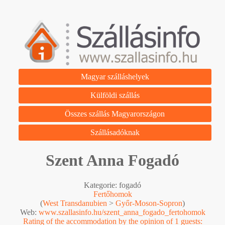
Magyar szálláshelyek
Külföldi szállás
Összes szállás Magyarországon
Szállásadóknak
Szent Anna Fogadó
Kategorie: fogadó
Fertőhomok
(
West Transdanubien
>
Győr-Moson-Sopron
)
Web:
www.szallasinfo.hu/szent_anna_fogado_fertohomok
Rating of the accommodation by the opinion of 1 guests: