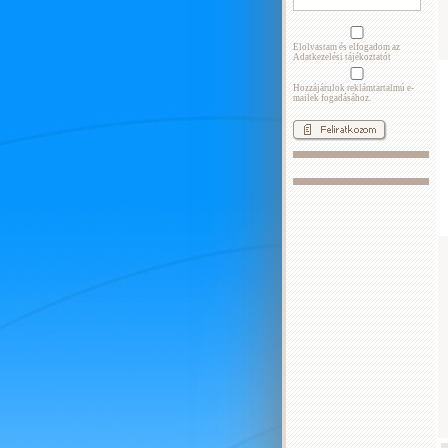
Elolvastam és elfogadom az
Adatkezelési tájékoztatót
Hozzájárulok reklámtartalmú e-
mailek fogadásához.