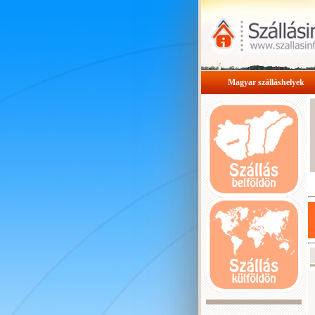
Magyar szálláshelyek