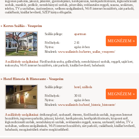
ingyenes parkolás, jakuzzi, játszótér, gyermekjátszó, kerékpározás, kerékpárkölcsönzés, légkondicionált
szobák, manikűr, pedikűr, nemdohányzó szobák, pénzváltás, svédasztalos reggeli, szauna, szolárium,
telefon, TV a szobában, úszómedence, wellness szolgáltatások, Wi-Fi internet hozzáférés, zárt parkoló,
családbarát, kisállat bevihető, SZÉP kártya elfogadás.
» Kertes Szállás - Veszprém
Szállás jellege:
apartman
MEGNÉZEM »
Férőhelyek:
2 fő
Nyitva:
egész évben
Részletek:
www.szallasinfo.hu/kertes_szallas_veszprem/
A szálláshely szolgáltatásai:
Fürdőszobás szoba, grillezőhely, nemdohányzó szobák, reggeli, saját kert,
teakonyha, Wi-Fi internet hozzáférés, zárt parkoló, kisállat bevihető, bababarát.
» Hotel Historia & Historante - Veszprém
Szállás jellege:
hotel, szálloda
MEGNÉZEM »
Férőhelyek:
30 fő
Nyitva:
egész évben
Részletek:
www.szallasinfo.hu/hotel_historia_historante/
A szálláshely szolgáltatásai:
értékmegőrző, szobaszéf, étterem, fürdőszobás szobák, ingyenes Internet
hozzáférés, ingyenes parkolás, jakuzzi, kávézó, kerékpározás, kerékpárkölcsönzés, központi széf,
légkondicionált szobák, nemdohányzó szobák, svédasztalos reggeli, szauna, szobaszéf, telefon, TV a
szobában, wellness szolgáltatások, Wi-Fi internet hozzáférés, zárt parkoló, családbarát, kisállat bevihető,
bababarát, mozgássérültek részére megközelíthető.