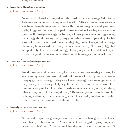
kikapcsolódásra.
kontiki véleménye szerint:
(Hotel Szarvaskút - Zirc)
Nagyon jól éreztük magunkat, ide máskor is visszamegyünk. Amin
érdemes volna javítani: - naponta 1 tusfürdõ/fõ - a fittness részleg egy-
két berendezését nem tudtuk használni, mert még a személyzet sem
tudta, hogy kell kezelni (futópad, masszázs kabin) - a félpanziós ellátás
pazar volt, bõséges és nagyon finom, a kiszolgálás általában figyelmes,
de a reggelinél bizony volt, hogy minden kiürült, percekig kellett
várnunk, mert nem volt sem meleg tej, sem kávé,mind a négy
ételmelegítõ üres volt, de még pékáru sem volt (3/4 9-kor). Igy hát
futópad helyett teniszeztünk, a reggeli meg öt perccel tovább tartott, de
közben legalább elkészült a helyben sütött fennséges csokis kiflicske is.
Feri és Éva véleménye szerint:
(Hotel Szarvaskút - Zirc)
Kiváló személyzet, kiváló konyha. Talán a wellnes részleg szûkös, ha
sok vendég van (amikor ott voltunk, nem okozott gondot a kevés
nyugágy). Talán a nagy hideg és a kevés vendég miatt nem igazán volt
elég meleg a közösségi helyiségekben, de ez semmit nem vont le a
maximálisan pozitív élménybõl! Professzionális vendéglátók, modern,
ízletes konyha, mit is mondjak még? Biztosan ajánlom mindenkinek -
és ha úgy adódik, mi is visszamegyünk - bár mindig máshol keressük a
jó helyeket, de ezt megjegyeztük. WF. és Éva
károlyné véleménye szerint:
(Hotel Szarvaskút - Zirc)
A szálloda saját programajánlatai,- és a nevezetességek ismertetése
részletes, jól használható. A szálloda talán legjobb programja az
"iránytûs játék" volt.A személyzet barátságos, kedves, és rugalmas. A