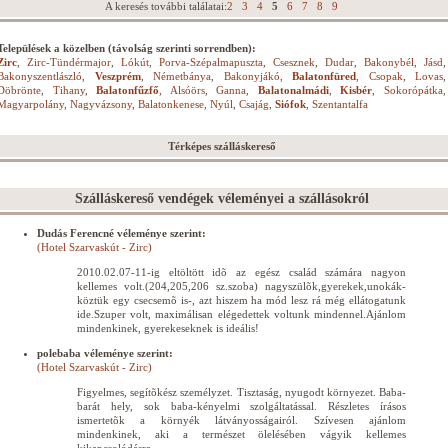
A keresés további találatai:
2
3
4
5
6
7
8
9
Települések a közelben (távolság szerinti sorrendben):
Zirc
,
Zirc-Tündérmajor
,
Lókút
,
Porva-Szépalmapuszta
,
Csesznek
,
Dudar
,
Bakonybél
,
Jásd
,
Bakonyszentlászló
,
Veszprém
,
Németbánya
,
Bakonyjákó
,
Balatonfüred
,
Csopak
,
Lovas
,
Döbrönte
,
Tihany
,
Balatonfűzfő
,
Alsóörs
,
Ganna
,
Balatonalmádi
,
Kisbér
,
Sokorópátka
,
Magyarpolány
,
Nagyvázsony
,
Balatonkenese
,
Nyúl
,
Csajág
,
Siófok
,
Szentantalfa
Térképes szálláskereső
Szálláskereső vendégek véleményei a szállásokról
Dudás Ferencné véleménye szerint:
(Hotel Szarvaskút - Zirc)
2010.02.07-11-ig eltöltött idõ az egész család számára nagyon
kellemes volt.(204,205,206 sz.szoba) nagyszülõk,gyerekek,unokák-
köztük egy csecsemõ is-, azt hiszem ha mód lesz rá még ellátogatunk
ide.Szuper volt, maximálisan elégedettek voltunk mindennel.Ajánlom
mindenkinek, gyerekeseknek is ideális!
polebaba véleménye szerint:
(Hotel Szarvaskút - Zirc)
Figyelmes, segítõkész személyzet. Tisztaság, nyugodt környezet. Baba-
barát hely, sok baba-kényelmi szolgáltatással. Részletes írásos
ismertetõk a környék látványosságairól. Szívesen ajánlom
mindenkinek, aki a természet ölelésében vágyik kellemes