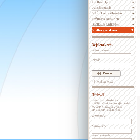
Szálláshelyek
Akciós szállás
SZÉP kártya elfogadás
Szállások belföldön
Szállások külföldön
Szállás gyorskereső
Bejelentkezés
Felhasználónév:
Jelszó:
» Elfelejtett jelszó
Hírlevél
Értesüljön elsőként a
szálláshelyek akciós ajánlatairól,
és vegyen részt ingyenes
nyereményjátékunkban!
Vezetéknév:
Keresztnév:
E-mail cím (@):