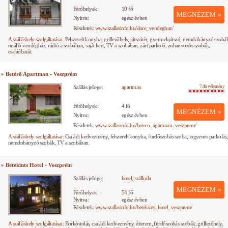
Férőhelyek:
10 fő
MEGNÉZEM »
Nyitva:
egész évben
Részletek:
www.szallasinfo.hu/dore_vendeghaz/
A szálláshely szolgáltatásai:
Felszerelt konyha, grillezőhely, játszótér, gyermekjátszó, nemdohányzó szobá
önálló vendégház, rádió a szobában, saját kert, TV a szobában, zárt parkoló, zuhanyozós szobák,
családbarát.
» Betérő Apartman - Veszprém
Szállás jellege:
apartman
7 db vélemény
Férőhelyek:
4 fő
MEGNÉZEM »
Nyitva:
egész évben
Részletek:
www.szallasinfo.hu/betero_apartman_veszprem/
A szálláshely szolgáltatásai:
Családi kedvezmény, felszerelt konyha, fürdőszobás szoba, ingyenes parkolás,
nemdohányzó szobák, TV a szobában.
» Betekints Hotel - Veszprém
Szállás jellege:
hotel, szálloda
MEGNÉZEM »
Férőhelyek:
54 fő
Nyitva:
egész évben
Részletek:
www.szallasinfo.hu/betekints_hotel_veszprem/
A szálláshely szolgáltatásai:
Borkóstolás, családi kedvezmény, étterem, fürdőszobás szobák, grillezőhely,