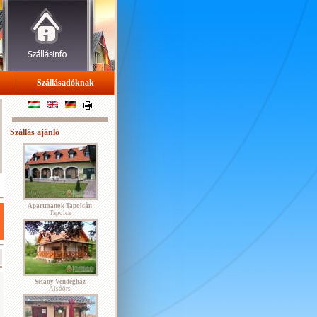
Szállásadóknak
Szállás ajánló
Apartmanok Tapolcán
Tapolca
Sétány Vendégház
Alsóörs