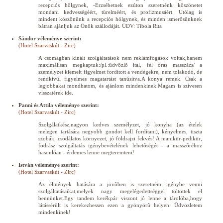
recepciós hölgynek, -Erzsébetnek ezúton szeretnénk köszönetet
mondani kedvességéért, türelméért, és profizmusáért. Utólag is
mindent köszönünk a recepciós hölgynek, és minden ismerõsünknek
bátran ajánljuk az Önök szállodáját. ÜDV: Tibola Rita
Sándor véleménye szerint:
(Hotel Szarvaskút - Zirc)
A csomagban kínált szolgáltatások nem reklámfogások voltak,hanem
maximálisan megkaptuk:/pl.:üdvözlõ ital, fél órás masszázs/ a
személyzet kiemelt figyelmet fordított a vendégekre, nem tolakodó, de
rendkívül figyelmes magatartást tanúsítva.A konya remek. Csak a
legjobbakat mondhatom, és ajánlom mindenkinek.Magam is szívesen
visszatérek ide.
Panni és Attila véleménye szerint:
(Hotel Szarvaskút - Zirc)
Szolgálatkész,nagyon kedves személyzet, jó konyha (az ételek
melegen tartására negyobb gondot kell fordítani), kényelmes, tiszta
szobák, csodálatos környezet, jó földrajzi fekvés! A manikür-pedikür,
fodrász szolgáltatás igénybevételének lehetõségét - a masszõréhoz
hasonlóan - érdemes lenne megteremteni!
István véleménye szerint:
(Hotel Szarvaskút - Zirc)
Az élmények hatására a jövõben is szeretném igénybe venni
szolgáltatásaikat,melyek nagy megelégedettséggel töltöttek el
bennünket.Egy tandem kerékpár viszont jó lenne a tárolóba,hogy
látássérült is kerekezhessen ezen a gyönyörû helyen. Üdvözletem
mindenkinek!