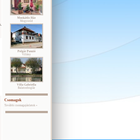
Muskátlis Ház
Mogyoród
k,
Polgár Panzió
Villány
Villa Gabriella
Balatonboglár
Csomagok
További csomagajánlatok »