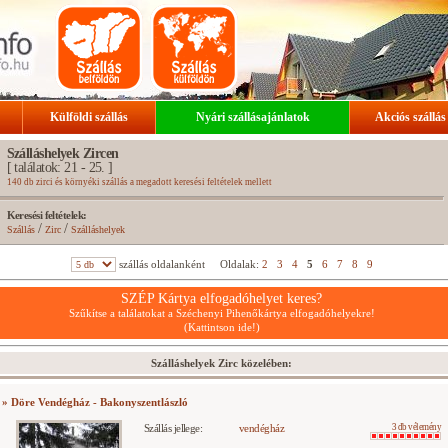
Külföldi szállás
Nyári szállásajánlatok
Akciós szállás
Szálláshelyek Zircen
[ találatok: 21 - 25. ]
140 db zirci és környéki szállás a megadott keresési feltételek mellett
Keresési feltételek:
/
/
Szállás
Zirc
Szálláshelyek
szállás oldalanként
Oldalak:
2
3
4
5
6
7
8
9
SZÉP Kártya elfogadóhelyet keres?
Szűkítse a találatokat a Széchenyi Pihenőkártya elfogadóhelyekre!
(Kattintson ide!)
Szálláshelyek Zirc közelében:
» Döre Vendégház - Bakonyszentlászló
Szállás jellege:
vendégház
3 db vélemény