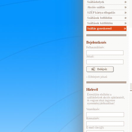
Szálláshelyek
Akciós szállás
SZÉP kártya elfogadás
Szállások belföldön
Szállások külföldön
Szállás gyorskereső
Bejelentkezés
Felhasználónév:
Jelszó:
» Elfelejtett jelszó
Hírlevél
Értesüljön elsőként a
szálláshelyek akciós ajánlatairól,
és vegyen részt ingyenes
nyereményjátékunkban!
Vezetéknév:
Keresztnév:
E-mail cím (@):