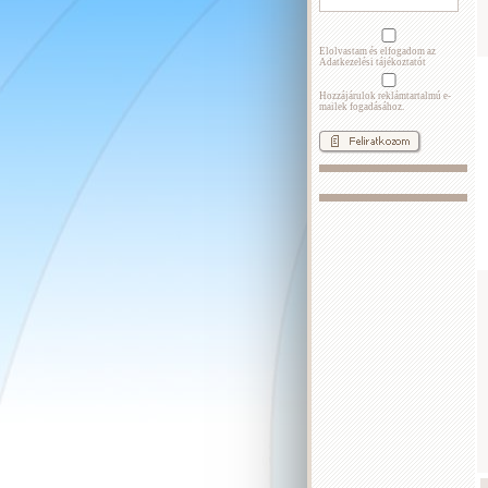
Elolvastam és elfogadom az
Adatkezelési tájékoztatót
Hozzájárulok reklámtartalmú e-
mailek fogadásához.