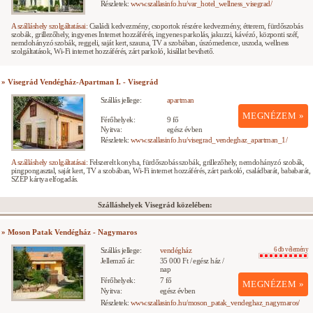
Részletek:
www.szallasinfo.hu/var_hotel_wellness_visegrad/
A szálláshely szolgáltatásai:
Családi kedvezmény, csoportok részére kedvezmény, étterem, fürdőszobás
szobák, grillezőhely, ingyenes Internet hozzáférés, ingyenes parkolás, jakuzzi, kávézó, központi széf,
nemdohányzó szobák, reggeli, saját kert, szauna, TV a szobában, úszómedence, uszoda, wellness
szolgáltatások, Wi-Fi internet hozzáférés, zárt parkoló, kisállat bevihető.
» Visegrád Vendégház-Apartman I. - Visegrád
Szállás jellege:
apartman
MEGNÉZEM »
Férőhelyek:
9 fő
Nyitva:
egész évben
Részletek:
www.szallasinfo.hu/visegrad_vendeghaz_apartman_1/
A szálláshely szolgáltatásai:
Felszerelt konyha, fürdőszobás szobák, grillezőhely, nemdohányzó szobák,
pingpongasztal, saját kert, TV a szobában, Wi-Fi internet hozzáférés, zárt parkoló, családbarát, bababarát,
SZÉP kártya elfogadás.
Szálláshelyek Visegrád közelében:
» Moson Patak Vendégház - Nagymaros
Szállás jellege:
vendégház
6 db vélemény
Jellemző ár:
35 000 Ft / egész ház /
nap
Férőhelyek:
7 fő
MEGNÉZEM »
Nyitva:
egész évben
Részletek:
www.szallasinfo.hu/moson_patak_vendeghaz_nagymaros/