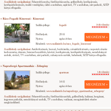
A szálláshely szolgáltatásai:
Felszerelt konyha, fürdőszobás szoba, grillezőhely, kerékpározás,
kerékpárkölcsönzés, önálló vendégház, rádió a szobában, saját kert, TV a szobában, zárt parkoló, SZÉP
kártya elfogadás.
» Rácz Fogadó Kisoroszi - Kisoroszi
Szállás jellege:
fogadó
14 db vélemény
Férőhelyek:
20 fő
MEGNÉZEM »
Nyitva:
egész évben
Részletek:
www.szallasinfo.hu/racz_fogado_kisosroszi/
A szálláshely szolgáltatásai:
Autókölcsönzés, borozó, borkóstolás, csónakkölcsönzés, csoportok részére
kedvezmény, étterem, Internet hozzáférés, kávézó, kerékpározás, kerékpárkölcsönzés, nemdohányzó
szobák, söröző, TV a szobában, zárt parkoló, zuhanyozós szobák, bababarát, SZÉP kártya elfogadás.
» Napraforgó Apartmanház - Zebegény
Szállás jellege:
apartman
1 db vélemény
Férőhelyek:
14 fő
MEGNÉZEM »
Nyitva:
egész évben
Részletek:
www.szallasinfo.hu/napraforgo_apartmanhaz_zebegeny/
A szálláshely szolgáltatásai:
Felszerelt konyha, fürdőszobás szobák, grillezőhely, halászat, horgászat,
ingyenes parkolás, nemdohányzó szobák, TV a szobában, vadászat, mozgássérültek részére
megközelíthető.