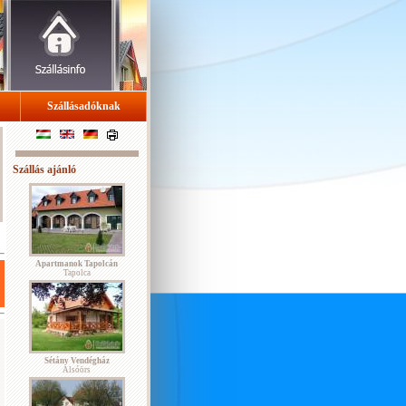
Szállásadóknak
Szállás ajánló
Apartmanok Tapolcán
Tapolca
Sétány Vendégház
Alsóörs