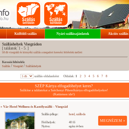
Külföldi szállás
Nyári szállásajánlatok
Akciós szállás
Szálláshelyek Visegrádon
[ találatok: 1 - 5. ]
58 db visegrádi és környéki szállás a megadott keresési feltételek mellett
Keresési feltételek:
/
/
Szállás
Visegrád
Szálláshelyek
szállás oldalanként
Oldalak:
1
2
3
4
5
6
7
8
SZÉP Kártya elfogadóhelyet keres?
Szűkítse a találatokat a Széchenyi Pihenőkártya elfogadóhelyekre!
(Kattintson ide!)
» Vár Hotel Wellness és Kastélyszálló - Visegrád
Szállás jellege:
hotel, szálloda
MEGNÉZEM »
Férőhelyek:
40 fő
Nyitva:
egész évben