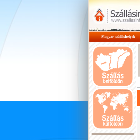
Magyar szálláshelyek