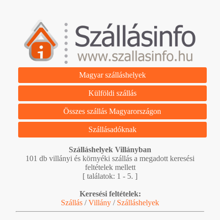
Magyar szálláshelyek
Külföldi szállás
Összes szállás Magyarországon
Szállásadóknak
Szálláshelyek Villányban
101 db villányi és környéki szállás a megadott keresési
feltételek mellett
[ találatok: 1 - 5. ]
Keresési feltételek:
Szállás
/
Villány
/
Szálláshelyek