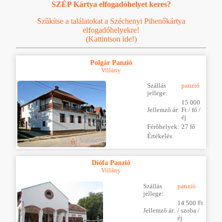
SZÉP Kártya elfogadóhelyet keres?
Szűkítse a találatokat a Széchenyi Pihenőkártya
elfogadóhelyekre!
(Kattintson ide!)
Polgár Panzió
Villány
Szállás
panzió
jellege:
15 000
Jellemző ár:
Ft / fő /
éj
Férőhelyek:
27 fő
Értékelés
Diófa Panzió
Villány
Szállás
panzió
jellege:
14 500 Ft
Jellemző ár:
/ szoba /
éj