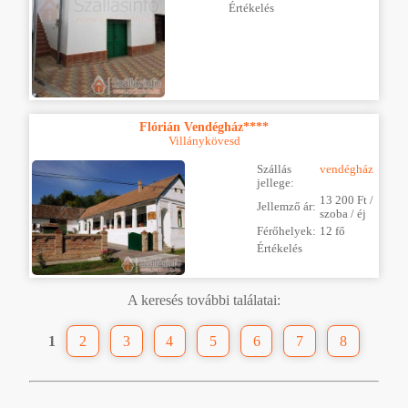
Értékelés
Flórián Vendégház****
Villánykövesd
Szállás
vendégház
jellege:
13 200 Ft /
Jellemző ár:
szoba / éj
Férőhelyek:
12 fő
Értékelés
A keresés további találatai:
1
2
3
4
5
6
7
8