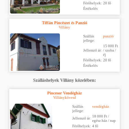
Férőhelyek:
20 fő
Értékelés
Tiffán Pincészet és Panzió
Villány
Szállás
panzió
jellege:
15 000 Ft
Jellemző ár:
/ szoba /
éj
Férőhelyek:
20 fő
Értékelés
Szálláshelyek Villány közelében:
Pincesor Vendégház
Villánykövesd
Szállás
vendégház
jellege:
18 000 Ft /
Jellemző ár:
egész ház / nap
Férőhelyek:
4 fő