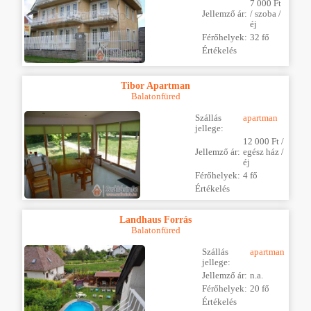
7 000 Ft
Jellemző ár:
/ szoba /
éj
Férőhelyek:
32 fő
Értékelés
Tibor Apartman
Balatonfüred
Szállás
apartman
jellege:
12 000 Ft /
Jellemző ár:
egész ház /
éj
Férőhelyek:
4 fő
Értékelés
Landhaus Forrás
Balatonfüred
Szállás
apartman
jellege:
Jellemző ár:
n.a.
Férőhelyek:
20 fő
Értékelés