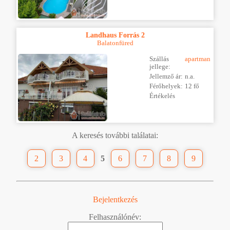
Landhaus Forrás 2
Balatonfüred
Szállás
apartman
jellege:
Jellemző ár:
n.a.
Férőhelyek:
12 fő
Értékelés
A keresés további találatai:
2
3
4
5
6
7
8
9
Bejelentkezés
Felhasználónév: