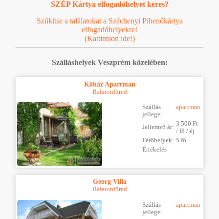
SZÉP Kártya elfogadóhelyet keres?
Szűkítse a találatokat a Széchenyi Pihenőkártya
elfogadóhelyekre!
(Kattintson ide!)
Szálláshelyek Veszprém közelében:
Kőház Apartman
Balatonfüred
Szállás
apartman
jellege:
3 500 Ft
Jellemző ár:
/ fő / éj
Férőhelyek:
5 fő
Értékelés
Georg Villa
Balatonfüred
Szállás
apartman
jellege: