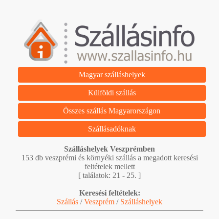
Magyar szálláshelyek
Külföldi szállás
Összes szállás Magyarországon
Szállásadóknak
Szálláshelyek Veszprémben
153 db veszprémi és környéki szállás a megadott keresési
feltételek mellett
[ találatok: 21 - 25. ]
Keresési feltételek:
Szállás
/
Veszprém
/
Szálláshelyek