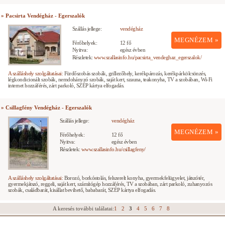
» Pacsirta Vendégház - Egerszalók
Szállás jellege:
vendégház
MEGNÉZEM »
Férőhelyek:
12 fő
Nyitva:
egész évben
Részletek:
www.szallasinfo.hu/pacsirta_vendeghaz_egerszalok/
A szálláshely szolgáltatásai:
Fürdőszobás szobák, grillezőhely, kerékpározás, kerékpárkölcsönzés,
légkondicionált szobák, nemdohányzó szobák, saját kert, szauna, teakonyha, TV a szobában, Wi-Fi
internet hozzáférés, zárt parkoló, SZÉP kártya elfogadás.
» Csillagfény Vendégház - Egerszalók
Szállás jellege:
vendégház
MEGNÉZEM »
Férőhelyek:
12 fő
Nyitva:
egész évben
Részletek:
www.szallasinfo.hu/csillagfeny/
A szálláshely szolgáltatásai:
Borozó, borkóstolás, felszerelt konyha, gyermekfelügyelet, játszótér,
gyermekjátszó, reggeli, saját kert, számítógép hozzáférés, TV a szobában, zárt parkoló, zuhanyozós
szobák, családbarát, kisállat bevihető, bababarát, SZÉP kártya elfogadás.
A keresés további találatai:
1
2
3
4
5
6
7
8