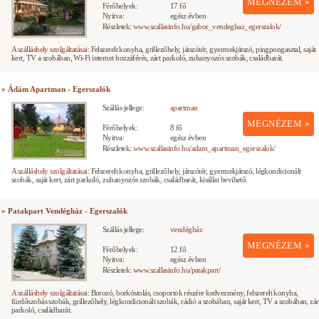
MEGNÉZEM »
Férőhelyek:
17 fő
Nyitva:
egész évben
Részletek:
www.szallasinfo.hu/gabor_vendeghaz_egerszalok/
A szálláshely szolgáltatásai:
Felszerelt konyha, grillezőhely, játszótér, gyermekjátszó, pingpongasztal, saját
kert, TV a szobában, Wi-Fi internet hozzáférés, zárt parkoló, zuhanyozós szobák, családbarát.
» Ádám Apartman - Egerszalók
Szállás jellege:
apartman
MEGNÉZEM »
Férőhelyek:
8 fő
Nyitva:
egész évben
Részletek:
www.szallasinfo.hu/adam_apartman_egerszalok/
A szálláshely szolgáltatásai:
Felszerelt konyha, grillezőhely, játszótér, gyermekjátszó, légkondicionált
szobák, saját kert, zárt parkoló, zuhanyozós szobák, családbarát, kisállat bevihető.
» Patakpart Vendégház - Egerszalók
Szállás jellege:
vendégház
MEGNÉZEM »
Férőhelyek:
12 fő
Nyitva:
egész évben
Részletek:
www.szallasinfo.hu/patakpart/
A szálláshely szolgáltatásai:
Borozó, borkóstolás, csoportok részére kedvezmény, felszerelt konyha,
fürdőszobás szobák, grillezőhely, légkondicionált szobák, rádió a szobában, saját kert, TV a szobában, zár
parkoló, családbarát.