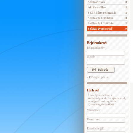
Szálláshelyek
Akciós szállás
SZÉP kártya elfogadás
Szállások belföldön
Szállások külföldön
Szállás gyorskereső
Bejelentkezés
Felhasználónév:
Jelszó:
» Elfelejtett jelszó
Hírlevél
Értesüljön elsőként a
szálláshelyek akciós ajánlatairól,
és vegyen részt ingyenes
nyereményjátékunkban!
Vezetéknév:
Keresztnév:
E-mail cím (@):