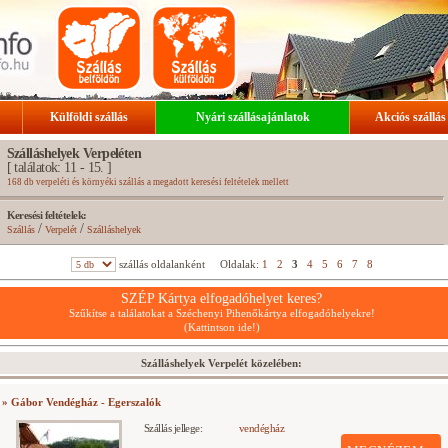
Külföldi szállás
Nyári szállásajánlatok
Akciós szállás
Szálláshelyek Verpeléten
[ találatok: 11 - 15. ]
168 db verpeléti és környéki szállás a megadott keresési feltételek mellett
Keresési feltételek:
/
/
Szállás
Verpelét
Szálláshelyek
szállás oldalanként
Oldalak:
1
2
3
4
5
6
7
8
SZÉP Kártya elfogadóhelyet keres?
Szűkítse a találatokat a Széchenyi Pihenőkártya elfogadóhelyekre!
(Kattintson ide!)
Szálláshelyek Verpelét közelében:
» Gábor Vendégház - Egerszalók
Szállás jellege:
vendégház