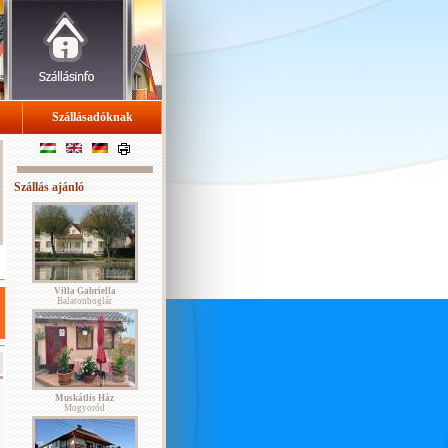
Szállásadóknak
Szállás ajánló
Villa Gabriella
Balatonboglár
Muskátlis Ház
Mogyoród