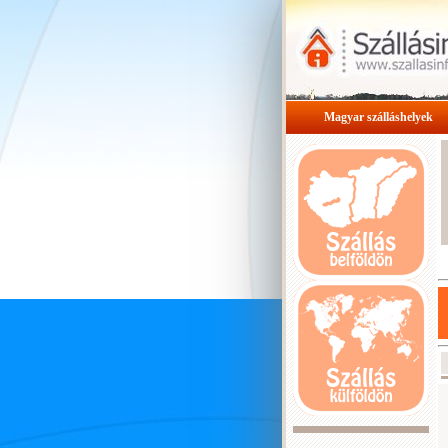
Magyar szálláshelyek