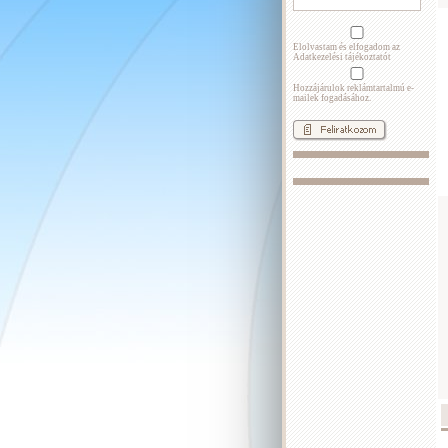
Elolvastam és elfogadom az
Adatkezelési tájékoztatót
Hozzájárulok reklámtartalmú e-
mailek fogadásához.