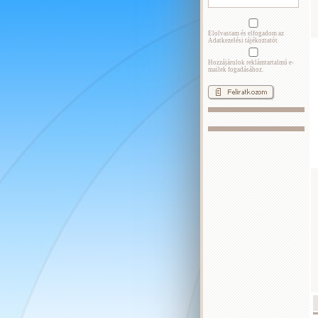
Elolvastam és elfogadom az
Adatkezelési tájékoztatót
Hozzájárulok reklámtartalmú e-
mailek fogadásához.