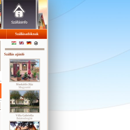
Szállásadóknak
Szállás ajánló
Muskátlis Ház
Mogyoród
Villa Gabriella
Balatonboglár