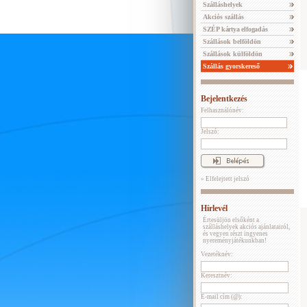
Szálláshelyek
Akciós szállás
SZÉP kártya elfogadás
Szállások belföldön
Szállások külföldön
Szállás gyorskereső
Bejelentkezés
Felhasználónév:
Jelszó:
» Elfelejtett jelszó
Hírlevél
Értesüljön elsőként a
szálláshelyek akciós ajánlatairól,
és vegyen részt ingyenes
nyereményjátékunkban!
Vezetéknév:
Keresztnév:
E-mail cím (@):