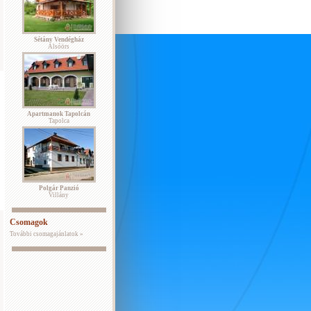
Sétány Vendégház
Alsóörs
Apartmanok Tapolcán
Tapolca
Polgár Panzió
Villány
Csomagok
További csomagajánlatok »