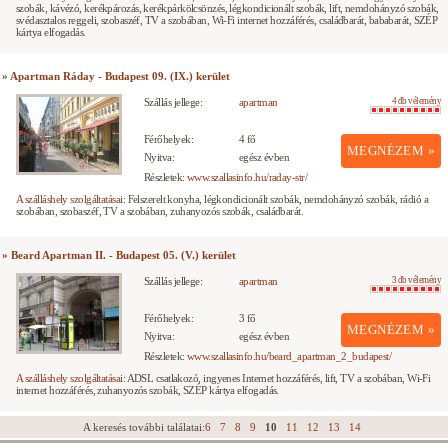
szobák, kávézó, kerékpározás, kerékpárkölcsönzés, légkondicionált szobák, lift, nemdohányzó szobák,
svédasztalos reggeli, szobaszéf, TV a szobában, Wi-Fi internet hozzáférés, családbarát, bababarát, SZÉP
kártya elfogadás.
» Apartman Ráday - Budapest 09. (IX.) kerület
Szállás jellege:
apartman
4 db vélemény
Férőhelyek:
4 fő
MEGNÉZEM »
Nyitva:
egész évben
Részletek:
www.szallasinfo.hu/raday-str/
A szálláshely szolgáltatásai:
Felszerelt konyha, légkondicionált szobák, nemdohányzó szobák, rádió a
szobában, szobaszéf, TV a szobában, zuhanyozós szobák, családbarát.
» Beard Apartman II. - Budapest 05. (V.) kerület
Szállás jellege:
apartman
3 db vélemény
Férőhelyek:
3 fő
MEGNÉZEM »
Nyitva:
egész évben
Részletek:
www.szallasinfo.hu/beard_apartman_2_budapest/
A szálláshely szolgáltatásai:
ADSL csatlakozó, ingyenes Internet hozzáférés, lift, TV a szobában, Wi-Fi
internet hozzáférés, zuhanyozós szobák, SZÉP kártya elfogadás.
A keresés további találatai:
6
7
8
9
10
11
12
13
14