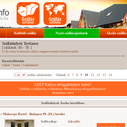
Külföldi szállás
Nyári szállásajánlatok
Akciós szállás
Szálláshelyek Tordason
[ találatok: 46 - 50. ]
67 db tordasi és környéki szállás a megadott keresési feltételek mellett
Keresési feltételek:
/
/
Szállás
Tordas
Szálláshelyek
szállás oldalanként
Oldalak:
6
7
8
9
10
11
12
13
14
SZÉP Kártya elfogadóhelyet keres?
Szűkítse a találatokat a Széchenyi Pihenőkártya elfogadóhelyekre!
(Kattintson ide!)
Szálláshelyek Tordas közelében:
» Maharaja Hostel - Budapest 09. (IX.) kerület
Szállás jellege:
diákszállás