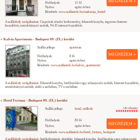
MEGNÉZEM »
Férőhelyek:
11 fő
Nyitva:
egész évben
Részletek:
www.szallasinfo.hu/maharaja_hostel/
A szálláshely szolgáltatásai:
Csoportok részére kedvezmény, felszerelt konyha, ingyenes Internet
hozzáférés, nemdohányzó szobák, Wi-Fi internet hozzáférés.
» Kalvin Apartments - Budapest 09. (IX.) kerület
Szállás jellege:
apartman
MEGNÉZEM »
Férőhelyek:
8 fő
Nyitva:
egész évben
Részletek:
www.szallasinfo.hu/kalvin_apartments/
A szálláshely szolgáltatásai:
Felszerelt konyha, fürdőszobás vagy zuhanyozós szobák, Internet hozzáférés,
nemdohányzó szobák, rádió a szobában, TV a szobában.
» Hotel Fortuna - Budapest 09. (IX.) kerület
Szállás jellege:
hotel, szálloda
1 db vélemény
Férőhelyek:
83 fő
MEGNÉZEM »
Nyitva:
egész évben
Részletek:
www.szallasinfo.hu/hotel_fortuna_budapest/
A szálláshely szolgáltatásai:
Autókölcsönzés, drinkbár, felszerelt konyha, fürdőszobás vagy zuhanyozós