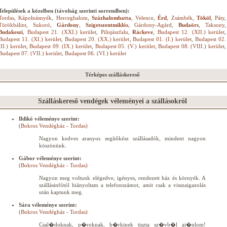
Települések a közelben (távolság szerinti sorrendben):
Tordas
,
Kápolnásnyék
,
Herceghalom
,
Százhalombatta
,
Velence
,
Érd
,
Zsámbék
,
Tököl
,
Páty
,
Törökbálint
,
Sukoró
,
Gárdony
,
Szigetszentmiklós
,
Gárdony-Agárd
,
Budaörs
,
Taksony
,
Budakeszi
,
Budapest 21. (XXI.) kerület
,
Pilisjászfalu
,
Ráckeve
,
Budapest 12. (XII.) kerület
,
Budapest 11. (XI.) kerület
,
Budapest 20. (XX.) kerület
,
Budapest 01. (I.) kerület
,
Budapest 02.
(II.) kerület
,
Budapest 09. (IX.) kerület
,
Budapest 05. (V.) kerület
,
Budapest 08. (VIII.) kerület
,
Budapest 07. (VII.) kerület
,
Budapest 06. (VI.) kerület
Térképes szálláskereső
Szálláskereső vendégek véleményei a szállásokról
Ildikó véleménye szerint:
(Bokros Vendégház - Tordas)
Nagyon kedves aranyos segítõkész szállásadók, mindent nagyon
köszönünk.
Gábor véleménye szerint:
(Bokros Vendégház - Tordas)
Nagyon meg voltunk elégedve, igényes, rendezett ház és környék. A
szállásinfótól hiányoltam a telefonszámot, amit csak a visszaigazolás
után kaptunk meg.
Sára véleménye szerint:
(Bokros Vendégház - Tordas)
Csal�doknak, p�roknak, b�rkinek tiszta sz�vb�l aj�nlom!