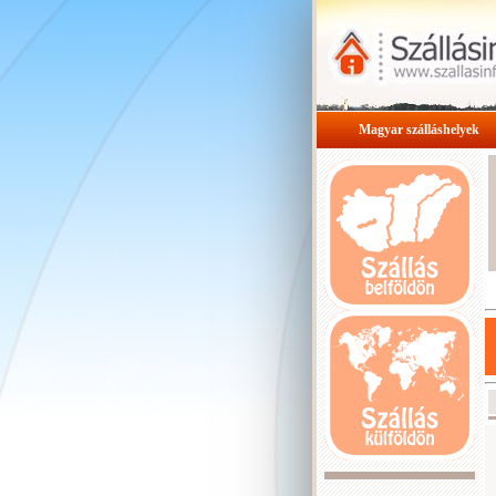
Magyar szálláshelyek