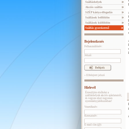
Szálláshelyek
Akciós szállás
SZÉP kártya elfogadás
Szállások belföldön
Szállások külföldön
Szállás gyorskereső
Bejelentkezés
Felhasználónév:
Jelszó:
» Elfelejtett jelszó
Hírlevél
Értesüljön elsőként a
szálláshelyek akciós ajánlatairól,
és vegyen részt ingyenes
nyereményjátékunkban!
Vezetéknév:
Keresztnév:
E-mail cím (@):