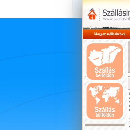
Magyar szálláshelyek