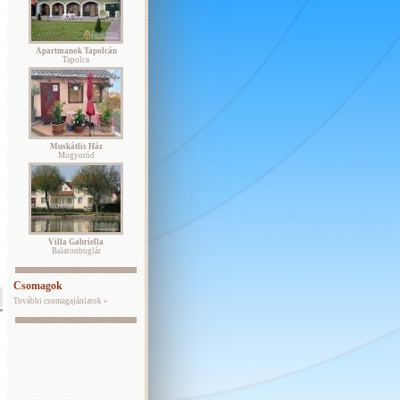
Apartmanok Tapolcán
Tapolca
Muskátlis Ház
Mogyoród
Villa Gabriella
Balatonboglár
Csomagok
További csomagajánlatok »