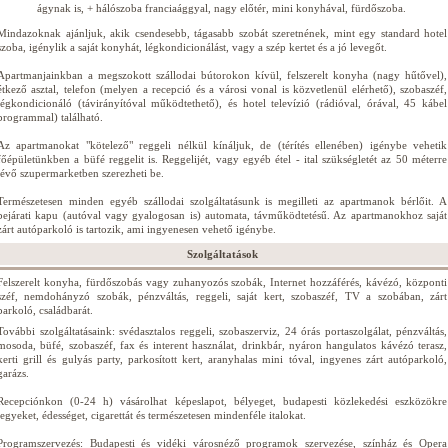
ágynak is, + hálószoba franciaággyal, nagy előtér, mini konyhával, fürdőszoba.
Mindazoknak ajánljuk, akik csendesebb, tágasabb szobát szeretnének, mint egy standard hotel
szoba, igénylik a saját konyhát, légkondicionálást, vagy a szép kertet és a jó levegőt.
Apartmanjainkban a megszokott szállodai bútorokon kívül, felszerelt konyha (nagy hűtővel),
étkező asztal, telefon (melyen a recepció és a városi vonal is közvetlenül elérhető), szobaszéf,
légkondicionáló (távirányítóval működtethető), és hotel televízió (rádióval, órával, 45 kábel
programmal) található.
Az apartmanokat "kötelező" reggeli nélkül kínáljuk, de (térítés ellenében) igénybe vehetik
főépületünkben a büfé reggelit is. Reggelijét, vagy egyéb étel - ital szükségletét az 50 méterre
lévő szupermarketben szerezheti be.
Természetesen minden egyéb szállodai szolgáltatásunk is megilleti az apartmanok bérlőit. A
bejárati kapu (autóval vagy gyalogosan is) automata, távműködtetésű. Az apartmanokhoz saját
zárt autóparkoló is tartozik, ami ingyenesen vehető igénybe.
Szolgáltatások
Felszerelt konyha, fürdőszobás vagy zuhanyozós szobák, Internet hozzáférés, kávézó, központi
széf, nemdohányzó szobák, pénzváltás, reggeli, saját kert, szobaszéf, TV a szobában, zárt
parkoló, családbarát.
További szolgáltatásaink: svédasztalos reggeli, szobaszerviz, 24 órás portaszolgálat, pénzváltás,
mosoda, büfé, szobaszéf, fax és interent használat, drinkbár, nyáron hangulatos kávézó terasz,
kerti grill és gulyás party, parkosított kert, aranyhalas mini tóval, ingyenes zárt autóparkoló,
garázs.
Recepciónkon (0-24 h) vásárolhat képeslapot, bélyeget, budapesti közlekedési eszközökre
jegyeket, édességet, cigarettát és természetesen mindenféle italokat.
Programszervezés: Budapesti és vidéki városnéző programok szervezése, színház és Opera