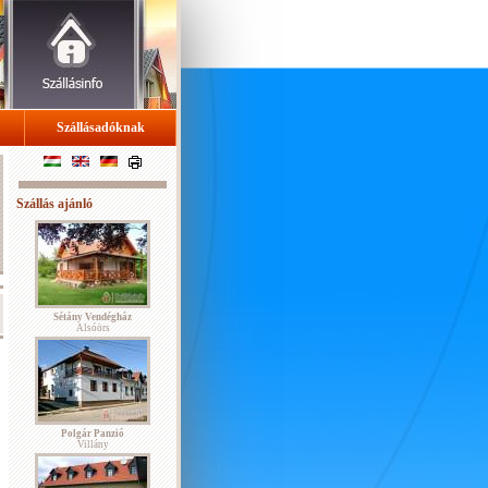
Szállásadóknak
Szállás ajánló
Sétány Vendégház
Alsóörs
Polgár Panzió
Villány