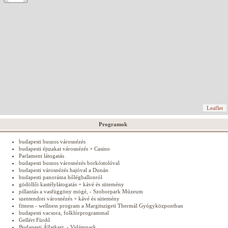
Leaflet
Programok
budapesti buszos városnézés
budapesti éjszakai városnézés + Casino
Parlament látogatás
budapesti buszos városnézés borkóstolóval
budapesti városnézés hajóval a Dunán
budapesti panoráma hőlégballonról
gödöllői kastélylátogatás + kávé és sütemény
pillantás a vasfüggöny mögé, - Szoborpark Múzeum
szentendrei városnézés + kávé és sütemény
fitness - wellness program a Margitszigeti Thermál Gyógyközpontban
budapesti vacsora, folklórprogrammal
Gellért Fürdő
Budapesti Állatkert, - Vidámpark