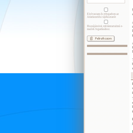
Elolvastam és elfogadom az
Adatkezelési tájékoztatót
Hozzájárulok reklámtartalmú e-
mailek fogadásához.