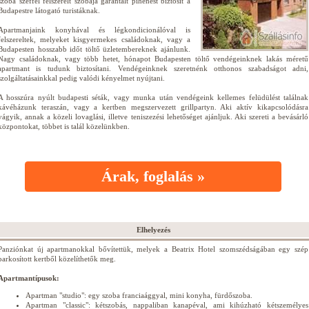
szoba széffel felszerelt szobája garantált pihenést biztosít a
Budapestre látogató turistáknak.
Apartmanjaink konyhával és légkondicionálóval is
felszereltek, melyeket kisgyermekes családoknak, vagy a
Budapesten hosszabb időt töltő üzletembereknek ajánlunk.
Nagy családoknak, vagy több hetet, hónapot Budapesten töltő vendégeinknek lakás méretű
apartmant is tudunk biztosítani. Vendégeinknek szeretnénk otthonos szabadságot adni,
szolgáltatásainkkal pedig valódi kényelmet nyújtani.
A hosszúra nyúlt budapesti séták, vagy munka után vendégeink kellemes felüdülést találnak
kávéházunk teraszán, vagy a kertben megszervezett grillpartyn. Aki aktív kikapcsolódásra
vágyik, annak a közeli lovaglási, illetve teniszezési lehetőséget ajánljuk. Aki szereti a bevásárló
központokat, többet is talál közelünkben.
Árak, foglalás »
Elhelyezés
Panziónkat új apartmanokkal bővítettük, melyek a Beatrix Hotel szomszédságában egy szép
parkosított kertből közelíthetők meg.
Apartmantípusok:
Apartman "studio": egy szoba franciaággyal, mini konyha, fürdőszoba.
Apartman "classic": kétszobás, nappaliban kanapéval, ami kihúzható kétszemélyes