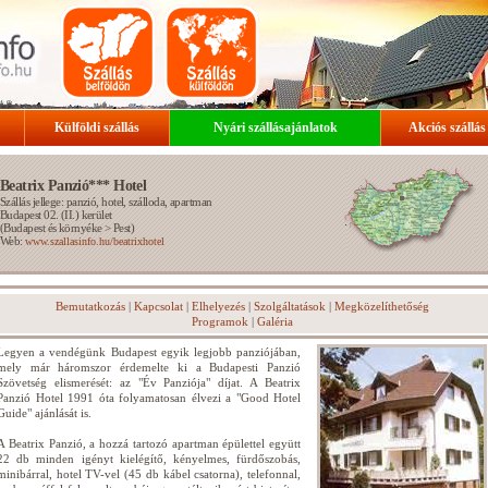
Külföldi szállás
Nyári szállásajánlatok
Akciós szállás
Beatrix Panzió*** Hotel
Szállás jellege: panzió, hotel, szálloda, apartman
Budapest 02. (II.) kerület
(
Budapest és környéke
>
Pest
)
Web:
www.szallasinfo.hu/beatrixhotel
Bemutatkozás
|
Kapcsolat
|
Elhelyezés
|
Szolgáltatások
|
Megközelíthetőség
Programok
|
Galéria
Legyen a vendégünk Budapest egyik legjobb panziójában,
mely már háromszor érdemelte ki a Budapesti Panzió
Szövetség elismerését: az "Év Panziója" díjat. A Beatrix
Panzió Hotel 1991 óta folyamatosan élvezi a "Good Hotel
Guide" ajánlását is.
A Beatrix Panzió, a hozzá tartozó apartman épülettel együtt
22 db minden igényt kielégítő, kényelmes, fürdőszobás,
minibárral, hotel TV-vel (45 db kábel csatorna), telefonnal,