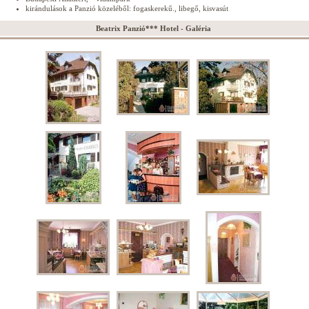
kirándulások a Panzió közeléből: fogaskerekű., libegő, kisvasút
Beatrix Panzió*** Hotel - Galéria