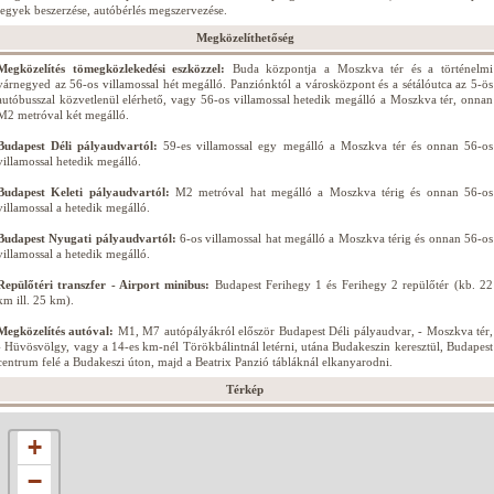
jegyek beszerzése, autóbérlés megszervezése.
Megközelíthetőség
Megközelítés tömegközlekedési eszközzel:
Buda központja a Moszkva tér és a történelmi
várnegyed az 56-os villamossal hét megálló. Panziónktól a városközpont és a sétálóutca az 5-ös
autóbusszal közvetlenül elérhető, vagy 56-os villamossal hetedik megálló a Moszkva tér, onnan
M2 metróval két megálló.
Budapest Déli pályaudvartól:
59-es villamossal egy megálló a Moszkva tér és onnan 56-os
villamossal hetedik megálló.
Budapest Keleti pályaudvartól:
M2 metróval hat megálló a Moszkva térig és onnan 56-os
villamossal a hetedik megálló.
Budapest Nyugati pályaudvartól:
6-os villamossal hat megálló a Moszkva térig és onnan 56-os
villamossal a hetedik megálló.
Repülőtéri transzfer - Airport minibus:
Budapest Ferihegy 1 és Ferihegy 2 repülőtér (kb. 22
km ill. 25 km).
Megközelítés autóval:
M1, M7 autópályákról először Budapest Déli pályaudvar, - Moszkva tér,
- Hüvösvölgy, vagy a 14-es km-nél Törökbálintnál letérni, utána Budakeszin keresztül, Budapest
centrum felé a Budakeszi úton, majd a Beatrix Panzió tábláknál elkanyarodni.
Térkép
+
−