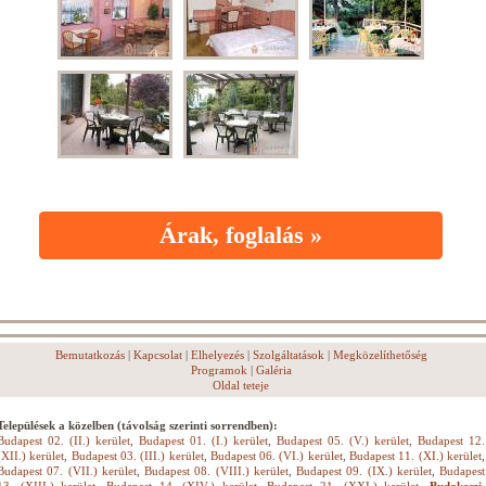
Árak, foglalás »
Bemutatkozás
|
Kapcsolat
|
Elhelyezés
|
Szolgáltatások
|
Megközelíthetőség
Programok
|
Galéria
Oldal teteje
Települések a közelben (távolság szerinti sorrendben):
Budapest 02. (II.) kerület
,
Budapest 01. (I.) kerület
,
Budapest 05. (V.) kerület
,
Budapest 12.
(XII.) kerület
,
Budapest 03. (III.) kerület
,
Budapest 06. (VI.) kerület
,
Budapest 11. (XI.) kerület
,
Budapest 07. (VII.) kerület
,
Budapest 08. (VIII.) kerület
,
Budapest 09. (IX.) kerület
,
Budapest