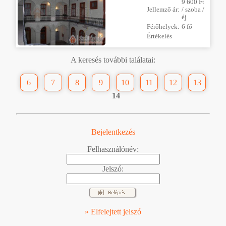
9 600 Ft
Jellemző ár:
/ szoba /
éj
Férőhelyek:
6 fő
Értékelés
A keresés további találatai:
6
7
8
9
10
11
12
13
14
Bejelentkezés
Felhasználónév:
Jelszó:
» Elfelejtett jelszó