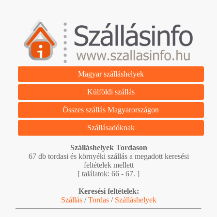
Magyar szálláshelyek
Külföldi szállás
Összes szállás Magyarországon
Szállásadóknak
Szálláshelyek Tordason
67 db tordasi és környéki szállás a megadott keresési
feltételek mellett
[ találatok: 66 - 67. ]
Keresési feltételek:
Szállás
/
Tordas
/
Szálláshelyek