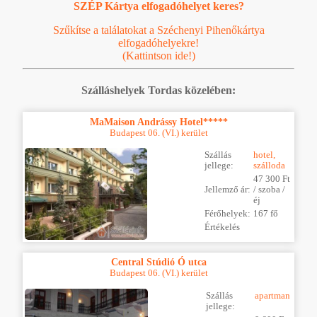
SZÉP Kártya elfogadóhelyet keres?
Szűkítse a találatokat a Széchenyi Pihenőkártya
elfogadóhelyekre!
(Kattintson ide!)
Szálláshelyek Tordas közelében:
MaMaison Andrássy Hotel*****
Budapest 06. (VI.) kerület
Szállás
hotel,
jellege:
szálloda
47 300 Ft
Jellemző ár:
/ szoba /
éj
Férőhelyek:
167 fő
Értékelés
Central Stúdió Ó utca
Budapest 06. (VI.) kerület
Szállás
apartman
jellege: