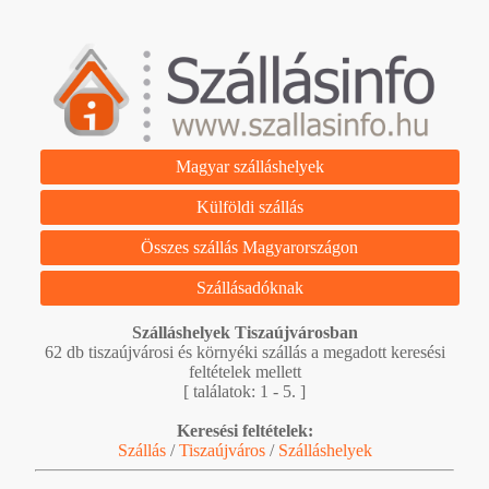
Magyar szálláshelyek
Külföldi szállás
Összes szállás Magyarországon
Szállásadóknak
Szálláshelyek Tiszaújvárosban
62 db tiszaújvárosi és környéki szállás a megadott keresési
feltételek mellett
[ találatok: 1 - 5. ]
Keresési feltételek:
Szállás
/
Tiszaújváros
/
Szálláshelyek