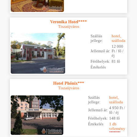
Veronika Hotel****
Tiszaújváros
Szállás
hotel,
jellege:
szálloda
12 000
Jellemző ár:
Ft / fő /
éj
Férőhelyek:
81 fő
Értékelés
Hotel Phőnix***
Tiszaújváros
Szállás
hotel,
jellege:
szálloda
4 950 Ft /
Jellemző ár:
fő / éj
Férőhelyek:
148 fő
Értékelés
1 db
vélemény