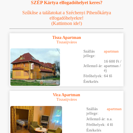
SZÉP Kártya elfogadóhelyet keres?
Szűkítse a találatokat a Széchenyi Pihenőkártya
elfogadóhelyekre!
(Kattintson ide!)
Tisza Apartman
Tiszaújváros
Szállás
apartman
jellege:
16 600 Ft /
Jellemző ár:
apartman /
éj
Férőhelyek:
64 fő
Értékelés
Vica Apartman
Tiszaújváros
Szállás
apartman
jellege:
Jellemző ár:
n.a.
Férőhelyek:
4 fő
Értékelés