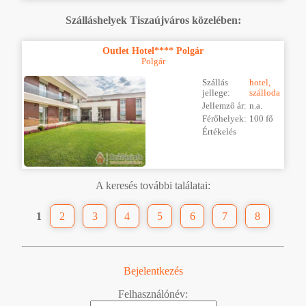
Szálláshelyek Tiszaújváros közelében:
Outlet Hotel**** Polgár
Polgár
Szállás
hotel,
jellege:
szálloda
Jellemző ár:
n.a.
Férőhelyek:
100 fő
Értékelés
A keresés további találatai:
1
2
3
4
5
6
7
8
Bejelentkezés
Felhasználónév: