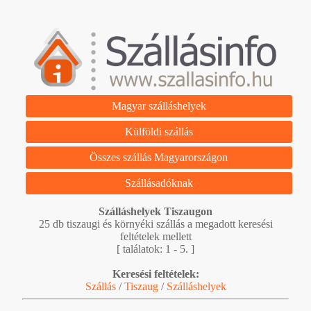
Magyar szálláshelyek
Külföldi szállás
Összes szállás Magyarországon
Szállásadóknak
Szálláshelyek Tiszaugon
25 db tiszaugi és környéki szállás a megadott keresési
feltételek mellett
[ találatok: 1 - 5. ]
Keresési feltételek:
Szállás
/
Tiszaug
/
Szálláshelyek