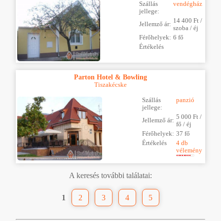
Szállás
vendégház
jellege:
14 400 Ft /
Jellemző ár:
szoba / éj
Férőhelyek:
6 fő
Értékelés
Parton Hotel & Bowling
Tiszakécske
Szállás
panzió
jellege:
5 000 Ft /
Jellemző ár:
fő / éj
Férőhelyek:
37 fő
Értékelés
4 db
vélemény
A keresés további találatai:
1
2
3
4
5