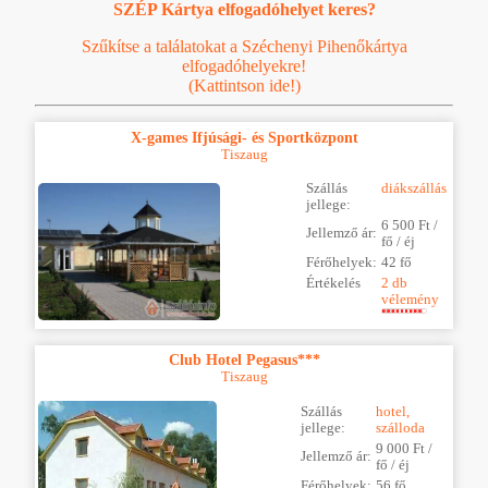
SZÉP Kártya elfogadóhelyet keres?
Szűkítse a találatokat a Széchenyi Pihenőkártya
elfogadóhelyekre!
(Kattintson ide!)
X-games Ifjúsági- és Sportközpont
Tiszaug
Szállás
diákszállás
jellege:
6 500 Ft /
Jellemző ár:
fő / éj
Férőhelyek:
42 fő
Értékelés
2 db
vélemény
Club Hotel Pegasus***
Tiszaug
Szállás
hotel,
jellege:
szálloda
9 000 Ft /
Jellemző ár:
fő / éj
Férőhelyek:
56 fő