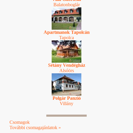
Balatonboglár
Apartmanok Tapolcán
Tapolca
Sétány Vendégház
Alsóörs
Polgár Panzió
Villány
Csomagok
További csomagajánlatok »