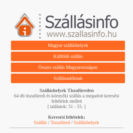
Magyar szálláshelyek
Külföldi szállás
Összes szállás Magyarországon
Szállásadóknak
Szálláshelyek Tiszafüreden
64 db tiszafüredi és környéki szállás a megadott keresési
feltételek mellett
[ találatok: 51 - 55. ]
Keresési feltételek:
Szállás
/
Tiszafüred
/
Szálláshelyek