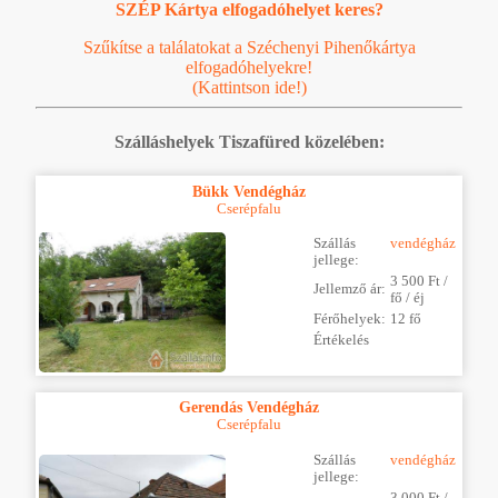
SZÉP Kártya elfogadóhelyet keres?
Szűkítse a találatokat a Széchenyi Pihenőkártya
elfogadóhelyekre!
(Kattintson ide!)
Szálláshelyek Tiszafüred közelében:
Bükk Vendégház
Cserépfalu
Szállás
vendégház
jellege:
3 500 Ft /
Jellemző ár:
fő / éj
Férőhelyek:
12 fő
Értékelés
Gerendás Vendégház
Cserépfalu
Szállás
vendégház
jellege:
3 000 Ft /