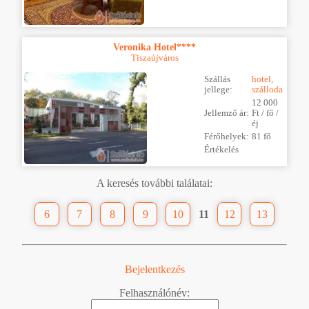
Veronika Hotel****
Tiszaújváros
Szállás
hotel,
jellege:
szálloda
12 000
Jellemző ár:
Ft / fő /
éj
Férőhelyek:
81 fő
Értékelés
A keresés további találatai:
6
7
8
9
10
11
12
13
Bejelentkezés
Felhasználónév: