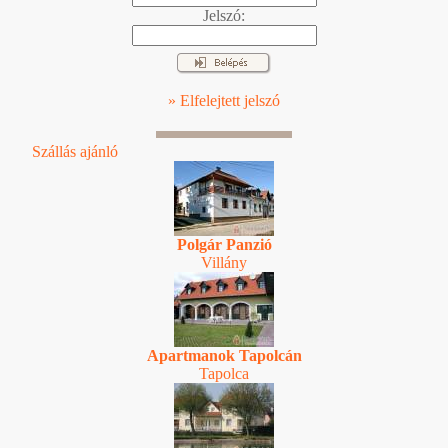
Jelszó:
» Elfelejtett jelszó
Szállás ajánló
Polgár Panzió
Villány
Apartmanok Tapolcán
Tapolca