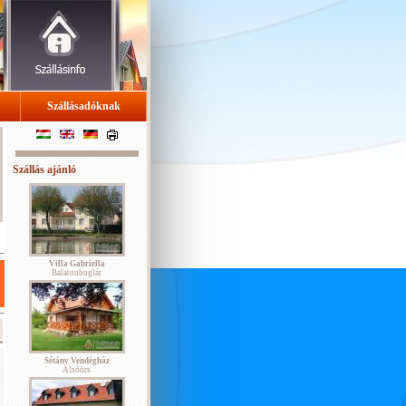
Szállásadóknak
Szállás ajánló
Villa Gabriella
Balatonboglár
Sétány Vendégház
Alsóörs