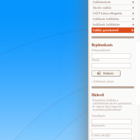
Szálláshelyek
Akciós szállás
SZÉP kártya elfogadás
Szállások belföldön
Szállások külföldön
Szállás gyorskereső
Bejelentkezés
Felhasználónév:
Jelszó:
» Elfelejtett jelszó
Hírlevél
Értesüljön elsőként a
szálláshelyek akciós ajánlatairól,
és vegyen részt ingyenes
nyereményjátékunkban!
Vezetéknév:
Keresztnév:
E-mail cím (@):