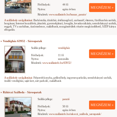
Férőhelyek:
44 fő
MEGNÉZEM »
Nyitva:
egész évben
Részletek:
www.szallasinfo.hu/huszar_panzio/
A szálláshely szolgáltatásai:
Borkóstolás, drinkbár, értékmegőrző, szobaszéf, étterem, fürdőszobás szobák,
horgászat, Internet hozzáférés, játszótér, gyermekjátszó, lovaglás, lovaskocsikázás, nemdohányzó szobák,
reggeli, TV a szobában, úszómedence, családbarát, mozgássérültek részére megközelíthető, SZÉP kártya
elfogadás.
» Vendégház 63932 - Sárospatak
Szállás jellege:
vendégház
MEGNÉZEM »
Férőhelyek:
11 fő
Nyitva:
szezonális
Részletek:
www.szallasinfo.hu/63932/
A szálláshely szolgáltatásai:
Felszerelt konyha, grillezőhely, ingyenes parkolás, nemdohányzó szobák,
önálló vendégház, saját kert, zárt parkoló, családbarát.
» Rákóczi Szálloda - Sárospatak
Szállás jellege:
panzió
MEGNÉZEM »
Férőhelyek:
50 fő
Nyitva:
egész évben
Részletek:
www.szallasinfo.hu/rakoczi_szalloda_sarospatak/