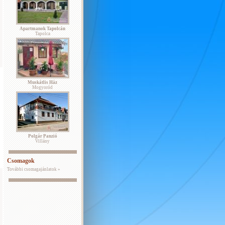
Apartmanok Tapolcán
Tapolca
Muskátlis Ház
Mogyoród
Polgár Panzió
Villány
Csomagok
További csomagajánlatok »