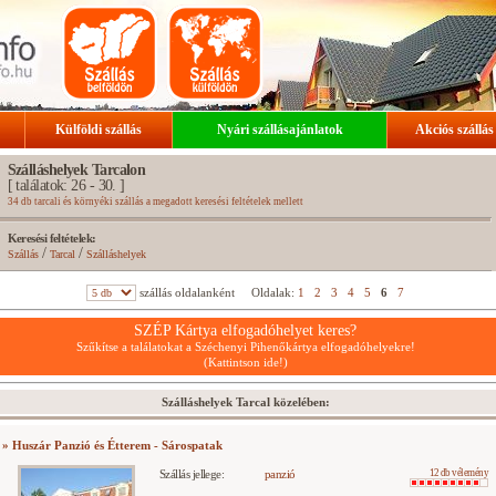
Külföldi szállás
Nyári szállásajánlatok
Akciós szállás
Szálláshelyek Tarcalon
[ találatok: 26 - 30. ]
34 db tarcali és környéki szállás a megadott keresési feltételek mellett
Keresési feltételek:
/
/
Szállás
Tarcal
Szálláshelyek
szállás oldalanként
Oldalak:
1
2
3
4
5
6
7
SZÉP Kártya elfogadóhelyet keres?
Szűkítse a találatokat a Széchenyi Pihenőkártya elfogadóhelyekre!
(Kattintson ide!)
Szálláshelyek Tarcal közelében:
» Huszár Panzió és Étterem - Sárospatak
Szállás jellege:
panzió
12 db vélemény