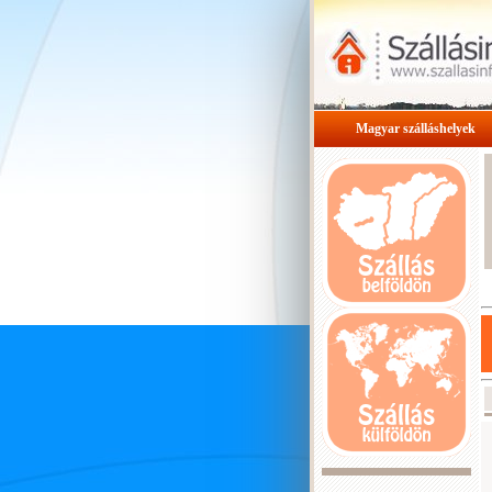
Magyar szálláshelyek