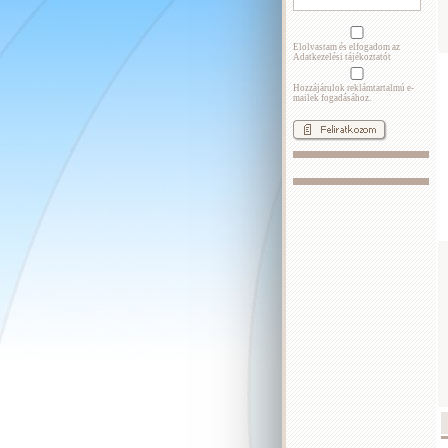
Elolvastam és elfogadom az
Adatkezelési tájékoztatót
Hozzájárulok reklámtartalmú e-
mailek fogadásához.