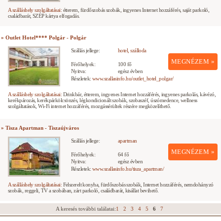
A szálláshely szolgáltatásai:
étterem, fürdőszobás szobák, ingyenes Internet hozzáférés, saját parkoló,
családbarát, SZÉP kártya elfogadás.
» Outlet Hotel**** Polgár - Polgár
Szállás jellege:
hotel, szálloda
MEGNÉZEM »
Férőhelyek:
100 fő
Nyitva:
egész évben
Részletek:
www.szallasinfo.hu/outlet_hotel_polgar/
A szálláshely szolgáltatásai:
Drinkbár, étterem, ingyenes Internet hozzáférés, ingyenes parkolás, kávézó,
kerékpározás, kerékpárkölcsönzés, légkondicionált szobák, szobaszéf, úszómedence, wellness
szolgáltatások, Wi-Fi internet hozzáférés, mozgássérültek részére megközelíthető.
» Tisza Apartman - Tiszaújváros
Szállás jellege:
apartman
MEGNÉZEM »
Férőhelyek:
64 fő
Nyitva:
egész évben
Részletek:
www.szallasinfo.hu/tisza_apartman/
A szálláshely szolgáltatásai:
Felszerelt konyha, fürdőszobás szobák, Internet hozzáférés, nemdohányzó
szobák, reggeli, TV a szobában, zárt parkoló, családbarát, kisállat bevihető.
A keresés további találatai:
1
2
3
4
5
6
7