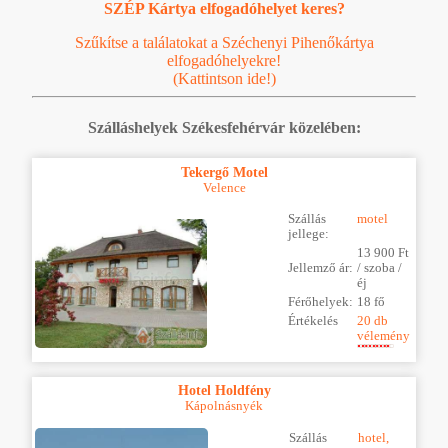
SZÉP Kártya elfogadóhelyet keres?
Szűkítse a találatokat a Széchenyi Pihenőkártya
elfogadóhelyekre!
(Kattintson ide!)
Szálláshelyek Székesfehérvár közelében:
Tekergő Motel
Velence
Szállás
motel
jellege:
13 900 Ft
Jellemző ár:
/ szoba /
éj
Férőhelyek:
18 fő
Értékelés
20 db
vélemény
Hotel Holdfény
Kápolnásnyék
Szállás
hotel,