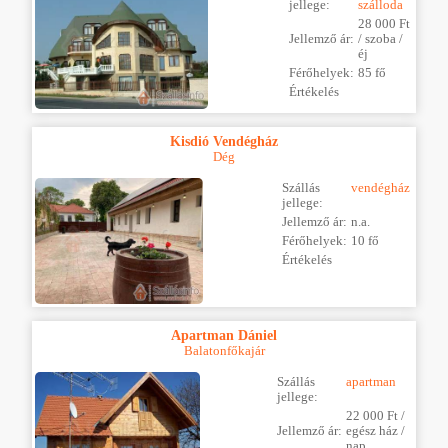
jellege:
szálloda
28 000 Ft
Jellemző ár:
/ szoba /
éj
Férőhelyek:
85 fő
Értékelés
Kisdió Vendégház
Dég
Szállás
vendégház
jellege:
Jellemző ár:
n.a.
Férőhelyek:
10 fő
Értékelés
Apartman Dániel
Balatonfőkajár
Szállás
apartman
jellege:
22 000 Ft /
Jellemző ár:
egész ház /
nap