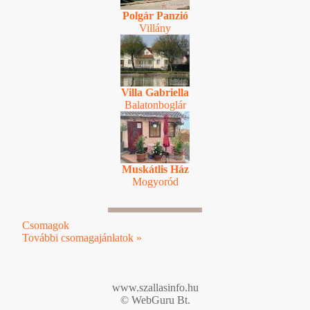
Polgár Panzió
Villány
Villa Gabriella
Balatonboglár
Muskátlis Ház
Mogyoród
Csomagok
További csomagajánlatok »
www.szallasinfo.hu
© WebGuru Bt.