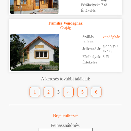
Férőhelyek:
7 fő
Értékelés
Família Vendégház
Csajág
Szállás
vendégház
jellege:
6 000 Ft /
Jellemző ár:
fő / éj
Férőhelyek:
8 fő
Értékelés
A keresés további találatai:
1
2
3
4
5
6
Bejelentkezés
Felhasználónév: