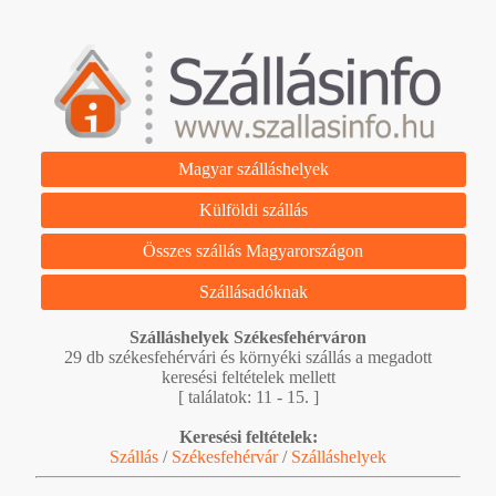
Magyar szálláshelyek
Külföldi szállás
Összes szállás Magyarországon
Szállásadóknak
Szálláshelyek Székesfehérváron
29 db székesfehérvári és környéki szállás a megadott
keresési feltételek mellett
[ találatok: 11 - 15. ]
Keresési feltételek:
Szállás
/
Székesfehérvár
/
Szálláshelyek