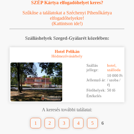
SZÉP Kártya elfogadóhelyet keres?
Szűkítse a találatokat a Széchenyi Pihenőkártya
elfogadóhelyekre!
(Kattintson ide!)
Szálláshelyek Szeged-Gyálarét közelében:
Hotel Pelikán
Hódmezővásárhely
Szállás
hotel,
jellege:
szálloda
10 000 Ft
Jellemző ár:
/ szoba /
éj
Férőhelyek:
50 fő
Értékelés
A keresés további találatai:
1
2
3
4
5
6