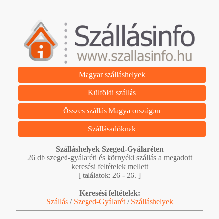
Magyar szálláshelyek
Külföldi szállás
Összes szállás Magyarországon
Szállásadóknak
Szálláshelyek Szeged-Gyálaréten
26 db szeged-gyálaréti és környéki szállás a megadott
keresési feltételek mellett
[ találatok: 26 - 26. ]
Keresési feltételek:
Szállás
/
Szeged-Gyálarét
/
Szálláshelyek