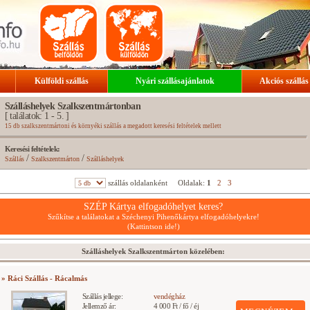
Külföldi szállás
Nyári szállásajánlatok
Akciós szállás
Szálláshelyek Szalkszentmártonban
[ találatok: 1 - 5. ]
15 db szalkszentmártoni és környéki szállás a megadott keresési feltételek mellett
Keresési feltételek:
/
/
Szállás
Szalkszentmárton
Szálláshelyek
szállás oldalanként
Oldalak:
1
2
3
SZÉP Kártya elfogadóhelyet keres?
Szűkítse a találatokat a Széchenyi Pihenőkártya elfogadóhelyekre!
(Kattintson ide!)
Szálláshelyek Szalkszentmárton közelében:
» Ráci Szállás - Rácalmás
Szállás jellege:
vendégház
Jellemző ár:
4 000 Ft / fő / éj