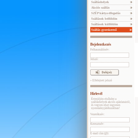
Szálláshelyek
Akciós szállás
SZÉP kártya elfogadás
Szállások belföldön
Szállások külföldön
Szállás gyorskereső
Bejelentkezés
Felhasználónév:
Jelszó:
» Elfelejtett jelszó
Hírlevél
Értesüljön elsőként a
szálláshelyek akciós ajánlatairól,
és vegyen részt ingyenes
nyereményjátékunkban!
Vezetéknév:
Keresztnév:
E-mail cím (@):