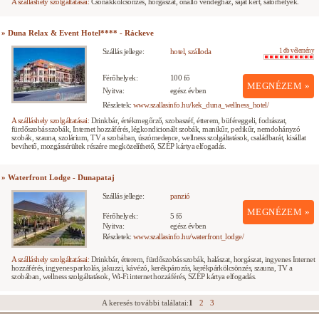
A szálláshely szolgáltatásai:
Csónakkölcsönzés, horgászat, önálló vendégház, saját kert, sátorhelyek.
» Duna Relax & Event Hotel**** - Ráckeve
Szállás jellege:
hotel, szálloda
1 db vélemény
Férőhelyek:
100 fő
MEGNÉZEM »
Nyitva:
egész évben
Részletek:
www.szallasinfo.hu/kek_duna_wellness_hotel/
A szálláshely szolgáltatásai:
Drinkbár, értékmegőrző, szobaszéf, étterem, büféreggeli, fodrászat,
fürdőszobás szobák, Internet hozzáférés, légkondicionált szobák, manikűr, pedikűr, nemdohányzó
szobák, szauna, szolárium, TV a szobában, úszómedence, wellness szolgáltatások, családbarát, kisállat
bevihető, mozgássérültek részére megközelíthető, SZÉP kártya elfogadás.
» Waterfront Lodge - Dunapataj
Szállás jellege:
panzió
MEGNÉZEM »
Férőhelyek:
5 fő
Nyitva:
egész évben
Részletek:
www.szallasinfo.hu/waterfront_lodge/
A szálláshely szolgáltatásai:
Drinkbár, étterem, fürdőszobás szobák, halászat, horgászat, ingyenes Internet
hozzáférés, ingyenes parkolás, jakuzzi, kávézó, kerékpározás, kerékpárkölcsönzés, szauna, TV a
szobában, wellness szolgáltatások, Wi-Fi internet hozzáférés, SZÉP kártya elfogadás.
A keresés további találatai:
1
2
3