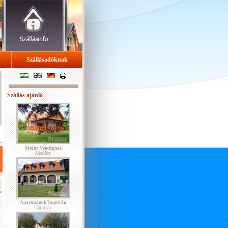
Szállásadóknak
Szállás ajánló
Sétány Vendégház
Alsóörs
Apartmanok Tapolcán
Tapolca