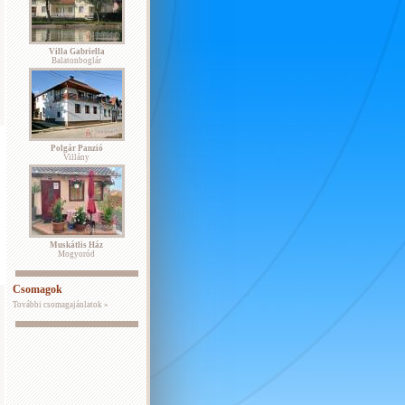
Villa Gabriella
Balatonboglár
Polgár Panzió
Villány
Muskátlis Ház
Mogyoród
Csomagok
További csomagajánlatok »