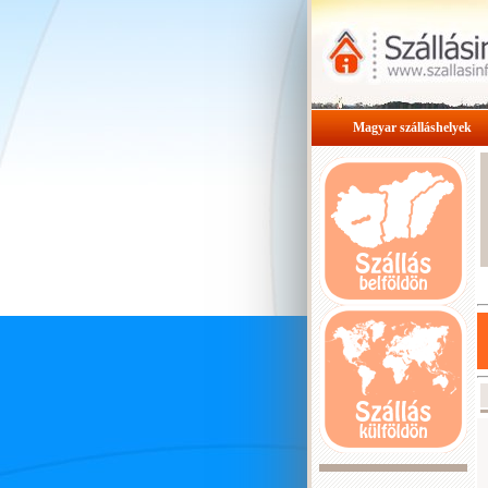
Magyar szálláshelyek