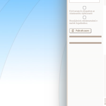
Elolvastam és elfogadom az
Adatkezelési tájékoztatót
Hozzájárulok reklámtartalmú e-
mailek fogadásához.