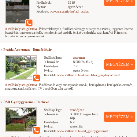
MEGNÉZEM »
Férőhelyek:
15 fő
Nyitva:
egész évben
Részletek:
www.szallasinfo.hu/raci_szallas/
A szálláshely szolgáltatásai:
Felszerelt konyha, fürdőszobás vagy zuhanyozós szobák, ingyenes Internet
hozzáférés, ingyenes parkolás, nemdohányzó szobák, önálló vendégház, saját kert, Wi-Fi internet
hozzáférés, zuhanyozós szobák.
» Prajda Apartman - Dunaföldvár
Szállás jellege:
apartman
Jellemző ár:
8 000 Ft / fő / éj
MEGNÉZEM »
Férőhelyek:
7 fő
Nyitva:
egész évben
Részletek:
www.szallasinfo.hu/dunafoldvar_prajdaapartman/
A szálláshely szolgáltatásai:
Fürdőszobás vagy zuhanyozós szobák, kerékpározás, kerékpárkölcsönzés,
pingpongasztal, saját kert, TV a szobában, zárt parkoló.
» RSD Gyönygyszeme - Ráckeve
Szállás jellege:
vendégház
Jellemző ár:
35 000 Ft / egész ház /
MEGNÉZEM »
nap
Férőhelyek:
6 fő
Nyitva:
szezonális
Részletek:
www.szallasinfo.hu/rsd_gyonygyszeme/