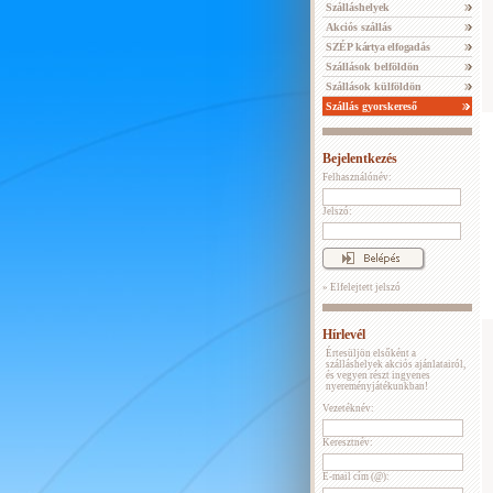
Szálláshelyek
Akciós szállás
SZÉP kártya elfogadás
Szállások belföldön
Szállások külföldön
Szállás gyorskereső
Bejelentkezés
Felhasználónév:
Jelszó:
» Elfelejtett jelszó
Hírlevél
Értesüljön elsőként a
szálláshelyek akciós ajánlatairól,
és vegyen részt ingyenes
nyereményjátékunkban!
Vezetéknév:
Keresztnév:
E-mail cím (@):