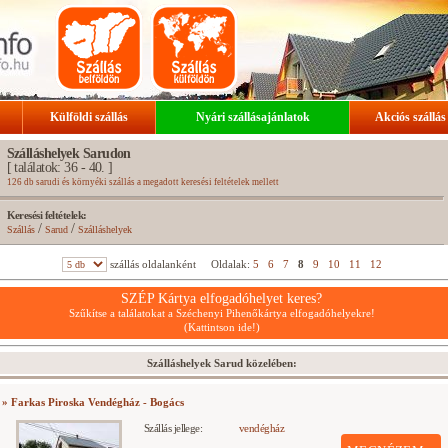
Külföldi szállás
Nyári szállásajánlatok
Akciós szállás
Szálláshelyek Sarudon
[ találatok: 36 - 40. ]
126 db sarudi és környéki szállás a megadott keresési feltételek mellett
Keresési feltételek:
/
/
Szállás
Sarud
Szálláshelyek
szállás oldalanként
Oldalak:
5
6
7
8
9
10
11
12
SZÉP Kártya elfogadóhelyet keres?
Szűkítse a találatokat a Széchenyi Pihenőkártya elfogadóhelyekre!
(Kattintson ide!)
Szálláshelyek Sarud közelében:
» Farkas Piroska Vendégház - Bogács
Szállás jellege:
vendégház