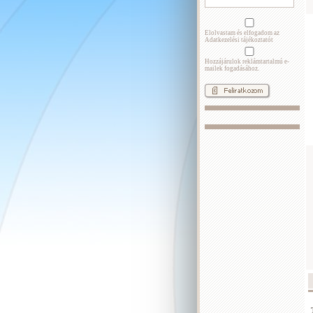
Elolvastam és elfogadom az
Adatkezelési tájékoztatót
Hozzájárulok reklámtartalmú e-
mailek fogadásához.