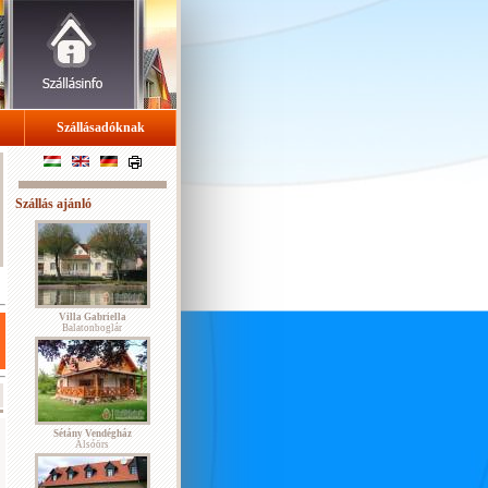
Szállásadóknak
Szállás ajánló
Villa Gabriella
Balatonboglár
Sétány Vendégház
Alsóörs