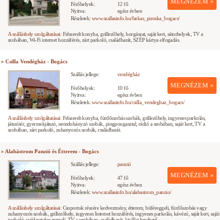
MEGNÉZEM »
Férőhelyek:
12 fő
Nyitva:
egész évben
Részletek:
www.szallasinfo.hu/farkas_piroska_bogacs/
A szálláshely szolgáltatásai:
Felszerelt konyha, grillezőhely, horgászat, saját kert, sátorhelyek, TV a
szobában, Wi-Fi internet hozzáférés, zárt parkoló, családbarát, SZÉP kártya elfogadás.
» Csilla Vendégház - Bogács
Szállás jellege:
vendégház
MEGNÉZEM »
Férőhelyek:
10 fő
Nyitva:
egész évben
Részletek:
www.szallasinfo.hu/csilla_vendeghaz_bogacs/
A szálláshely szolgáltatásai:
Felszerelt konyha, fürdőszobás szobák, grillezőhely, ingyenes parkolás,
játszótér, gyermekjátszó, nemdohányzó szobák, pingpongasztal, rádió a szobában, saját kert, TV a
szobában, zárt parkoló, zuhanyozós szobák, családbarát.
» Alabástrom Panzió és Étterem - Bogács
Szállás jellege:
panzió
MEGNÉZEM »
Férőhelyek:
47 fő
Nyitva:
egész évben
Részletek:
www.szallasinfo.hu/alabastrom_panzio/
A szálláshely szolgáltatásai:
Csoportok részére kedvezmény, étterem, büféreggeli, fürdőszobás vagy
zuhanyozós szobák, grillezőhely, ingyenes Internet hozzáférés, ingyenes parkolás, kávézó, saját kert, saját
parkoló, svédasztalos reggeli, TV a szobában, családbarát, kisállat bevihető.