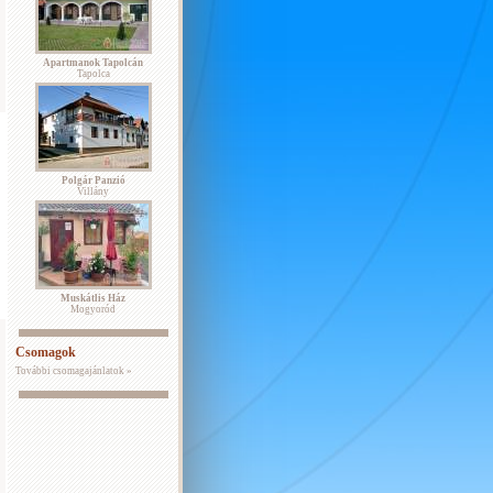
Apartmanok Tapolcán
Tapolca
Polgár Panzió
Villány
Muskátlis Ház
Mogyoród
Csomagok
További csomagajánlatok »