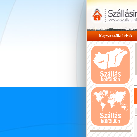
Magyar szálláshelyek