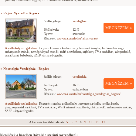
» Rajna Nyaraló - Bogács
Szállás jellege:
vendégház
MEGNÉZEM »
Férőhelyek:
12 fő
Nyitva:
szezonális
Részletek:
www.szallasinfo.hu/rajnanyaralo/
A szálláshely szolgáltatásai:
Csoportok részére kedvezmény, felszerelt konyha, fürdőszobás vagy
zuhanyozós szobák, nemdohányzó szobák, rádió a szobában, saját kert, TV a szobában, zárt parkoló,
családbarát, bababarát, SZÉP kártya elfogadás.
» Nosztalgia Vendégház - Bogács
Szállás jellege:
vendégház
MEGNÉZEM »
Férőhelyek:
16 fő
Nyitva:
egész évben
Részletek:
www.szallasinfo.hu/nosztalgia_vendeghaz_bogacs/
A szálláshely szolgáltatásai:
Felszerelt konyha, grillezőhely, ingyenes parkolás, kerékpározás,
pingpongasztal, saját kert, TV a szobában, Wi-Fi internet hozzáférés, zárt parkoló, zuhanyozós szobák,
SZÉP kártya elfogadás.
A keresés további találatai:
5
6
7
8
9
10
11
12
Települések a közelben (távolság szerinti sorrendben):