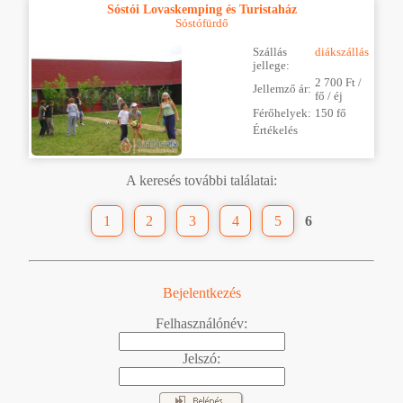
Sóstói Lovaskemping és Turistaház
Sóstófürdő
Szállás
diákszállás
jellege:
2 700 Ft /
Jellemző ár:
fő / éj
Férőhelyek:
150 fő
Értékelés
A keresés további találatai:
1
2
3
4
5
6
Bejelentkezés
Felhasználónév:
Jelszó: