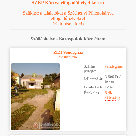
SZÉP Kártya elfogadóhelyet keres?
Szűkítse a találatokat a Széchenyi Pihenőkártya
elfogadóhelyekre!
(Kattintson ide!)
Szálláshelyek Sárospatak közelében:
ZIZI Vendégház
Sóstófürdő
Szállás
vendégház
jellege:
3 600 Ft /
Jellemző ár:
fő / éj
Férőhelyek:
12 fő
Értékelés
6 db
vélemény