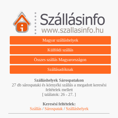
Magyar szálláshelyek
Külföldi szállás
Összes szállás Magyarországon
Szállásadóknak
Szálláshelyek Sárospatakon
27 db sárospataki és környéki szállás a megadott keresési
feltételek mellett
[ találatok: 26 - 27. ]
Keresési feltételek:
Szállás
/
Sárospatak
/
Szálláshelyek