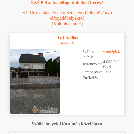
SZÉP Kártya elfogadóhelyet keres?
Szűkítse a találatokat a Széchenyi Pihenőkártya
elfogadóhelyekre!
(Kattintson ide!)
Ráci Szállás
Rácalmás
Szállás
vendégház
jellege:
4 000 Ft /
Jellemző ár:
fő / éj
Férőhelyek:
15 fő
Értékelés
Szálláshelyek Rácalmás közelében: