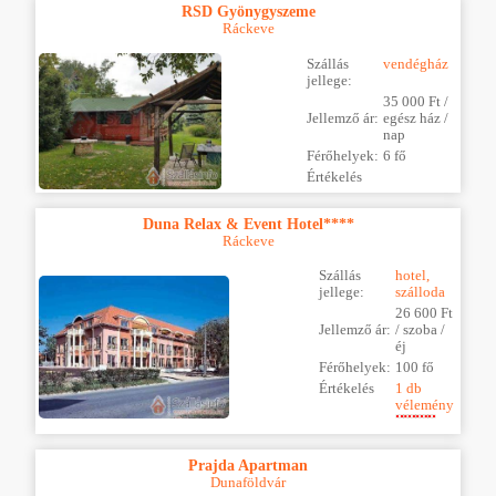
RSD Gyönygyszeme
Ráckeve
Szállás
vendégház
jellege:
35 000 Ft /
Jellemző ár:
egész ház /
nap
Férőhelyek:
6 fő
Értékelés
Duna Relax & Event Hotel****
Ráckeve
Szállás
hotel,
jellege:
szálloda
26 600 Ft
Jellemző ár:
/ szoba /
éj
Férőhelyek:
100 fő
Értékelés
1 db
vélemény
Prajda Apartman
Dunaföldvár