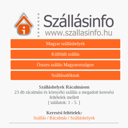
Magyar szálláshelyek
Külföldi szállás
Összes szállás Magyarországon
Szállásadóknak
Szálláshelyek Rácalmáson
23 db rácalmási és környéki szállás a megadott keresési
feltételek mellett
[ találatok: 1 - 5. ]
Keresési feltételek:
Szállás
/
Rácalmás
/
Szálláshelyek