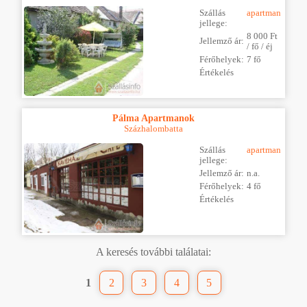
Szállás
apartman
jellege:
8 000 Ft
Jellemző ár:
/ fő / éj
Férőhelyek:
7 fő
Értékelés
Pálma Apartmanok
Százhalombatta
Szállás
apartman
jellege:
Jellemző ár:
n.a.
Férőhelyek:
4 fő
Értékelés
A keresés további találatai:
1
2
3
4
5