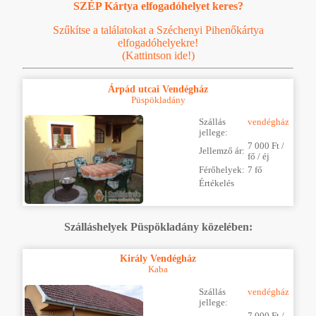
SZÉP Kártya elfogadóhelyet keres?
Szűkítse a találatokat a Széchenyi Pihenőkártya
elfogadóhelyekre!
(Kattintson ide!)
Árpád utcai Vendégház
Püspökladány
Szállás
vendégház
jellege:
7 000 Ft /
Jellemző ár:
fő / éj
Férőhelyek:
7 fő
Értékelés
Szálláshelyek Püspökladány közelében:
Király Vendégház
Kaba
Szállás
vendégház
jellege:
7 000 Ft /