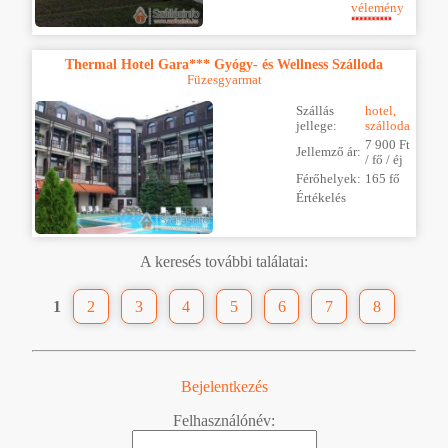
vélemény
Thermal Hotel Gara*** Gyógy- és Wellness Szálloda
Füzesgyarmat
Szállás
hotel,
jellege:
szálloda
7 900 Ft
Jellemző ár:
/ fő / éj
Férőhelyek:
165 fő
Értékelés
A keresés további találatai:
1
2
3
4
5
6
7
8
Bejelentkezés
Felhasználónév: