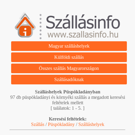
Magyar szálláshelyek
Külföldi szállás
Összes szállás Magyarországon
Szállásadóknak
Szálláshelyek Püspökladányban
97 db püspökladányi és környéki szállás a megadott keresési
feltételek mellett
[ találatok: 1 - 5. ]
Keresési feltételek:
Szállás
/
Püspökladány
/
Szálláshelyek