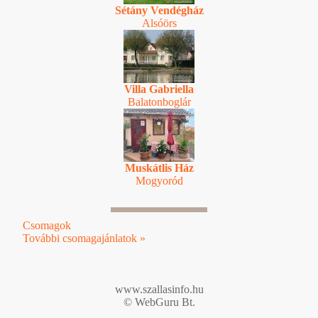
Sétány Vendégház
Alsóörs
Villa Gabriella
Balatonboglár
Muskátlis Ház
Mogyoród
Csomagok
További csomagajánlatok »
www.szallasinfo.hu
© WebGuru Bt.