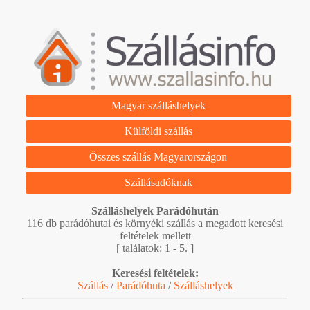
Magyar szálláshelyek
Külföldi szállás
Összes szállás Magyarországon
Szállásadóknak
Szálláshelyek Parádóhután
116 db parádóhutai és környéki szállás a megadott keresési
feltételek mellett
[ találatok: 1 - 5. ]
Keresési feltételek:
Szállás
/
Parádóhuta
/
Szálláshelyek