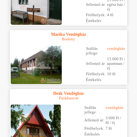
Jellemző ár:
egész ház /
éj
Férőhelyek:
4 fő
Értékelés
Marika Vendégház
Bodony
Szállás
vendégház
jellege:
15 000 Ft /
Jellemző ár:
apartman /
éj
Férőhelyek:
10 fő
Értékelés
Deák Vendégház
Parádsasvár
Szállás
vendégház
jellege:
3 000 Ft /
Jellemző ár:
fő / éj
Férőhelyek:
7 fő
Értékelés