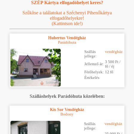
SZÉP Kártya elfogadóhelyet keres?
Szűkítse a találatokat a Széchenyi Pihenőkártya
elfogadóhelyekre!
(Kattintson ide!)
Hubertus Vendégház
Parádóhuta
Szállás
vendégház
jellege:
3 500 Ft /
Jellemző ár:
fő / éj
Férőhelyek:
12 fő
Értékelés
Szálláshelyek Parádóhuta közelében:
Kis Sor Vendégház
Bodony
Szállás
vendégház
jellege:
25 000 Ft /