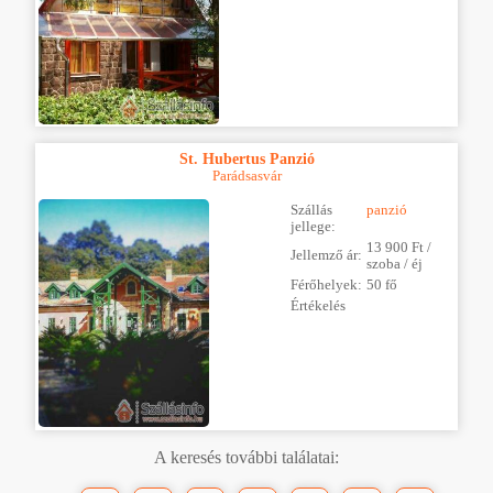
St. Hubertus Panzió
Parádsasvár
Szállás
panzió
jellege:
13 900 Ft /
Jellemző ár:
szoba / éj
Férőhelyek:
50 fő
Értékelés
A keresés további találatai: