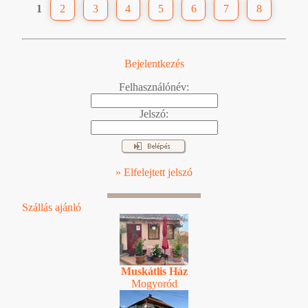
1
2
3
4
5
6
7
8
Bejelentkezés
Felhasználónév:
Jelszó:
» Elfelejtett jelszó
Szállás ajánló
Muskátlis Ház
Mogyoród