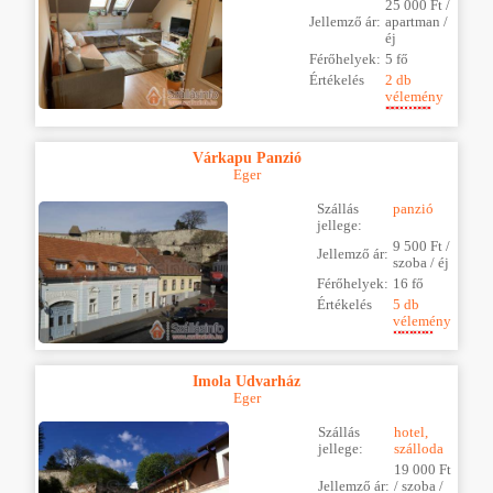
25 000 Ft /
Jellemző ár:
apartman /
éj
Férőhelyek:
5 fő
Értékelés
2 db
vélemény
Várkapu Panzió
Eger
Szállás
panzió
jellege:
9 500 Ft /
Jellemző ár:
szoba / éj
Férőhelyek:
16 fő
Értékelés
5 db
vélemény
Imola Udvarház
Eger
Szállás
hotel,
jellege:
szálloda
19 000 Ft
Jellemző ár:
/ szoba /