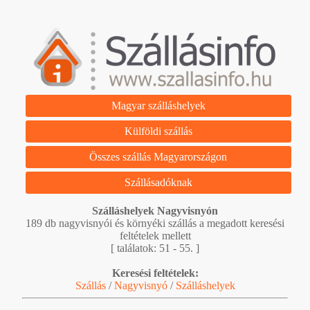
Magyar szálláshelyek
Külföldi szállás
Összes szállás Magyarországon
Szállásadóknak
Szálláshelyek Nagyvisnyón
189 db nagyvisnyói és környéki szállás a megadott keresési
feltételek mellett
[ találatok: 51 - 55. ]
Keresési feltételek:
Szállás
/
Nagyvisnyó
/
Szálláshelyek