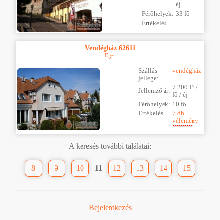
éj
Férőhelyek:
33 fő
Értékelés
Vendégház 62611
Eger
Szállás
vendégház
jellege:
7 200 Ft /
Jellemző ár:
fő / éj
Férőhelyek:
10 fő
Értékelés
7 db
vélemény
A keresés további találatai:
8
9
10
11
12
13
14
15
Bejelentkezés