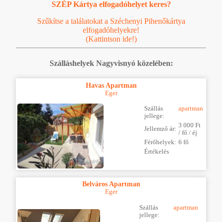
SZÉP Kártya elfogadóhelyet keres?
Szűkítse a találatokat a Széchenyi Pihenőkártya
elfogadóhelyekre!
(Kattintson ide!)
Szálláshelyek Nagyvisnyó közelében:
Havas Apartman
Eger
Szállás
apartman
jellege:
3 000 Ft
Jellemző ár:
/ fő / éj
Férőhelyek:
6 fő
Értékelés
Belváros Apartman
Eger
Szállás
apartman
jellege: