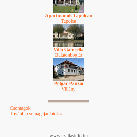
Apartmanok Tapolcán
Tapolca
Villa Gabriella
Balatonboglár
Polgár Panzió
Villány
Csomagok
További csomagajánlatok »
www.szallasinfo.hu