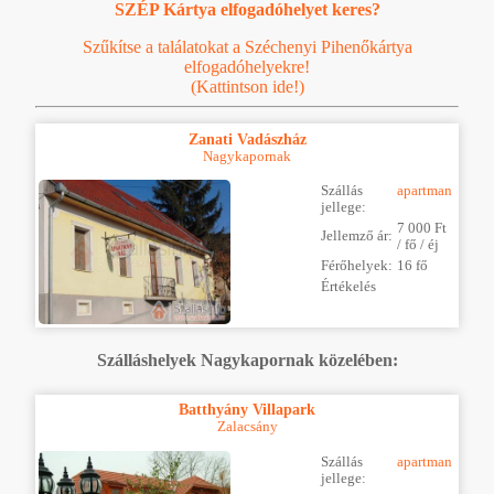
SZÉP Kártya elfogadóhelyet keres?
Szűkítse a találatokat a Széchenyi Pihenőkártya
elfogadóhelyekre!
(Kattintson ide!)
Zanati Vadászház
Nagykapornak
Szállás
apartman
jellege:
7 000 Ft
Jellemző ár:
/ fő / éj
Férőhelyek:
16 fő
Értékelés
Szálláshelyek Nagykapornak közelében:
Batthyány Villapark
Zalacsány
Szállás
apartman
jellege: