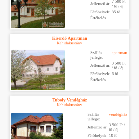
7 500 Ft
Jellemző ár:
/ fő / éj
Férőhelyek:
85 fő
Értékelés
Kiserdő Apartman
Kehidakustány
Szállás
apartman
jellege:
3 500 Ft
Jellemző ár:
/ fő / éj
Férőhelyek:
6 fő
Értékelés
Tuboly Vendégház
Kehidakustány
Szállás
vendégház
jellege:
3 500 Ft /
Jellemző ár:
fő / éj
Férőhelyek:
10 fő