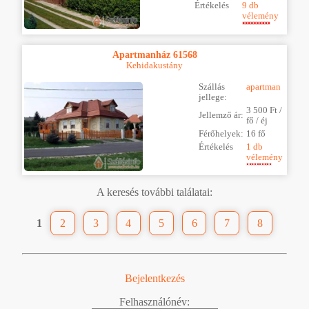
Értékelés
9 db
vélemény
Apartmanház 61568
Kehidakustány
Szállás
apartman
jellege:
3 500 Ft /
Jellemző ár:
fő / éj
Férőhelyek:
16 fő
Értékelés
1 db
vélemény
A keresés további találatai:
1
2
3
4
5
6
7
8
Bejelentkezés
Felhasználónév: