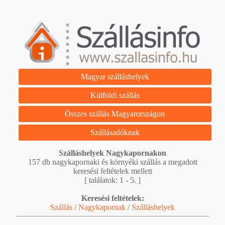
Magyar szálláshelyek
Külföldi szállás
Összes szállás Magyarországon
Szállásadóknak
Szálláshelyek Nagykapornakon
157 db nagykapornaki és környéki szállás a megadott
keresési feltételek mellett
[ találatok: 1 - 5. ]
Keresési feltételek:
Szállás
/
Nagykapornak
/
Szálláshelyek