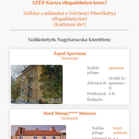
SZÉP Kártya elfogadóhelyet keres?
Szűkítse a találatokat a Széchenyi Pihenőkártya
elfogadóhelyekre!
(Kattintson ide!)
Szálláshelyek Nagybaracska közelében:
Árpád Apartman
Szekszárd
Szállás
apartman
jellege:
10 000 Ft /
Jellemző ár:
apartman /
éj
Férőhelyek:
4 fő
Értékelés
Hotel Merops**** Mészáros
Szekszárd
Szállás
hotel,
jellege:
szálloda
Jellemző ár:
n.a.