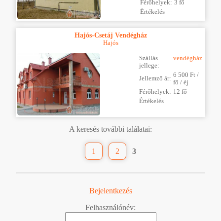
Férőhelyek:
3 fő
Értékelés
Hajós-Csetáj Vendégház
Hajós
Szállás
vendégház
jellege:
6 500 Ft /
Jellemző ár:
fő / éj
Férőhelyek:
12 fő
Értékelés
A keresés további találatai:
1
2
3
Bejelentkezés
Felhasználónév: