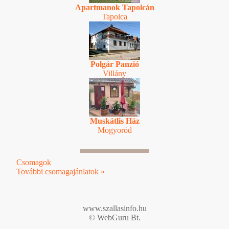
Apartmanok Tapolcán
Tapolca
Polgár Panzió
Villány
Muskátlis Ház
Mogyoród
Csomagok
További csomagajánlatok »
www.szallasinfo.hu
© WebGuru Bt.