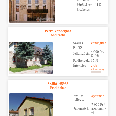
Férőhelyek:
44 fő
Értékelés
Petra Vendégház
Szekszárd
Szállás
vendégház
jellege:
4 000 Ft /
Jellemző ár:
fő / éj
Férőhelyek:
15 fő
Értékelés
2 db
vélemény
Szállás 65936
Érsekhalma
Szállás
apartman
jellege:
7 000 Ft /
Jellemző ár:
apartman /
éj