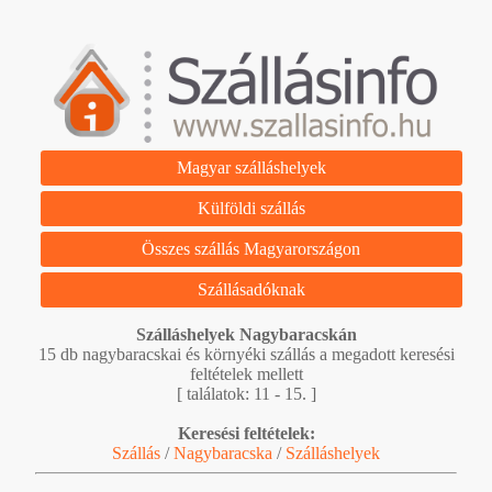
Magyar szálláshelyek
Külföldi szállás
Összes szállás Magyarországon
Szállásadóknak
Szálláshelyek Nagybaracskán
15 db nagybaracskai és környéki szállás a megadott keresési
feltételek mellett
[ találatok: 11 - 15. ]
Keresési feltételek:
Szállás
/
Nagybaracska
/
Szálláshelyek